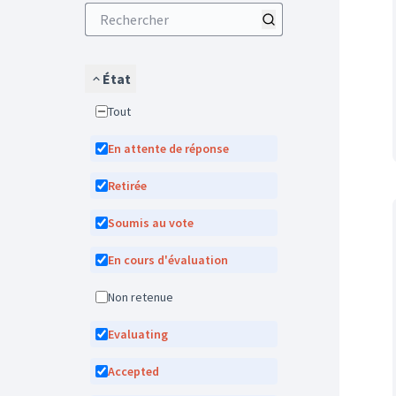
État
Tout
En attente de réponse
Retirée
Soumis au vote
En cours d'évaluation
Non retenue
Evaluating
Accepted