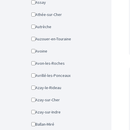
Assay
Athée-sur-Cher
Autrèche
Auzouer-en-Touraine
Avoine
Avon-les-Roches
Avrillé-les-Ponceaux
Azay-le-Rideau
Azay-sur-Cher
Azay-sur-Indre
Ballan-Miré