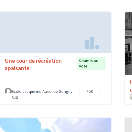
Une cour de récréation
Soumis au
vote
apaisante
Ecole Jacqueline Auriol de Sorigny
0
0