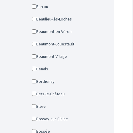
Barrou
Beaulieu-lès-Loches
Beaumont-en-Véron
Beaumont-Louestault
Beaumont-Village
Benais
Berthenay
Betz-le-Château
Bléré
Bossay-sur-Claise
Bossée