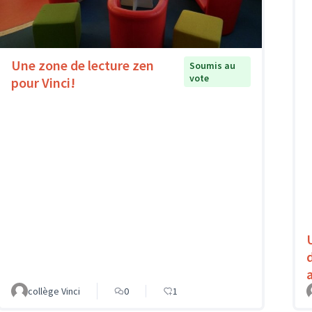
Une zone de lecture zen
Soumis au
vote
pour Vinci!
collège Vinci
0
1