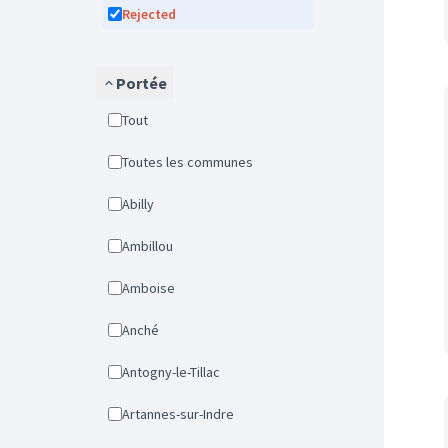
Rejected
Portée
Tout
Toutes les communes
Abilly
Ambillou
Amboise
Anché
Antogny-le-Tillac
Artannes-sur-Indre