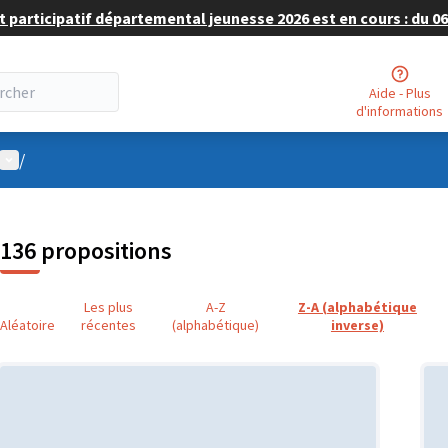
 participatif départemental jeunesse 2026 est en cours : du 06 
Aide - Plus
d'informations
Menu utilisateur
/
136 propositions
Les plus
A-Z
Z-A (alphabétique
Aléatoire
récentes
(alphabétique)
inverse)