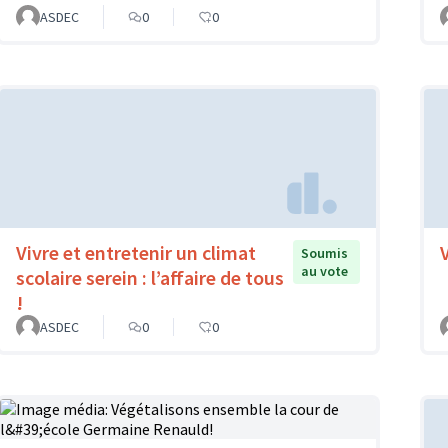
ASDEC
0
0
Vivre et entretenir un climat
Soumis
au vote
scolaire serein : l’affaire de tous
!
ASDEC
0
0