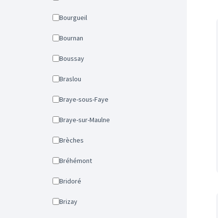
Bourgueil
Bournan
Boussay
Braslou
Braye-sous-Faye
Braye-sur-Maulne
Brèches
Bréhémont
Bridoré
Brizay