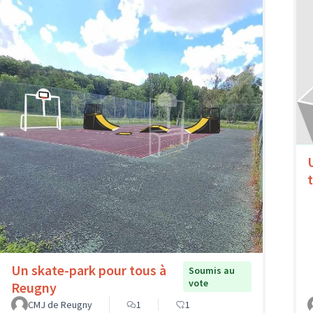
Un skate-park pour tous à
Soumis au
vote
Reugny
CMJ de Reugny
1
1