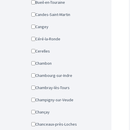
Bueil-en-Touraine
Candes-Saint-Martin
Cangey
Céré-la-Ronde
Cerelles
Chambon
Chambourg-sur-Indre
Chambray-lès-Tours
Champigny-sur-Veude
Chançay
Chanceaux-près-Loches