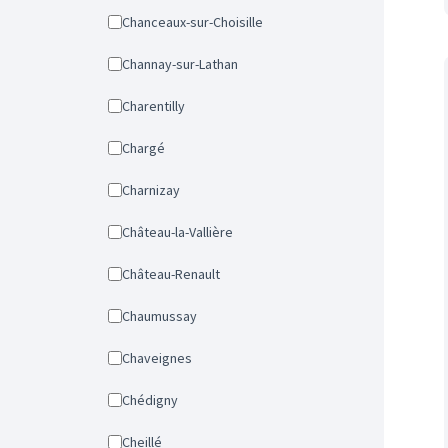
Chanceaux-sur-Choisille
Channay-sur-Lathan
Charentilly
Chargé
Charnizay
Château-la-Vallière
Château-Renault
Chaumussay
Chaveignes
Chédigny
Cheillé