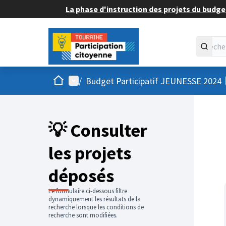
La phase d'instruction des projets du budget
Accueil
Menu principal
/
Budget Participatif JEUNESSE 2024
💡 Consulter
les projets
déposés
Le formulaire ci-dessous filtre
dynamiquement les résultats de la
recherche lorsque les conditions de
recherche sont modifiées.