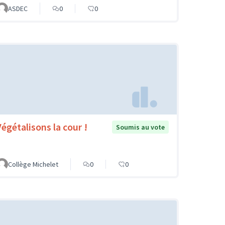
ASDEC
0
0
Végétalisons la cour !
Soumis au vote
Collège Michelet
0
0