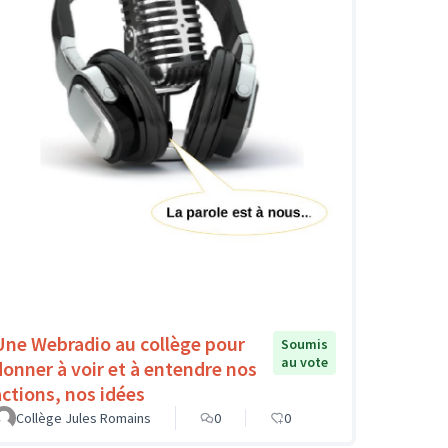
Une Webradio au collège pour
Soumis
au vote
donner à voir et à entendre nos
actions, nos idées
Collège Jules Romains
0
0