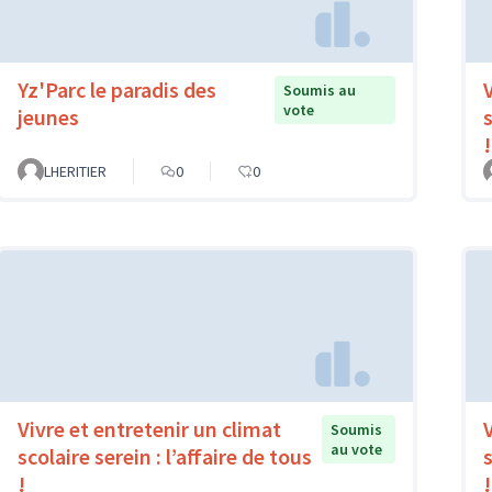
Yz'Parc le paradis des
Soumis au
vote
jeunes
s
!
LHERITIER
0
0
Vivre et entretenir un climat
Soumis
au vote
scolaire serein : l’affaire de tous
s
!
!