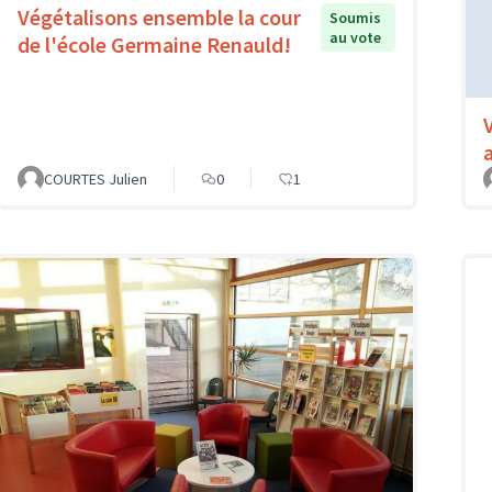
Végétalisons ensemble la cour
Soumis
au vote
de l'école Germaine Renauld!
COURTES Julien
0
1