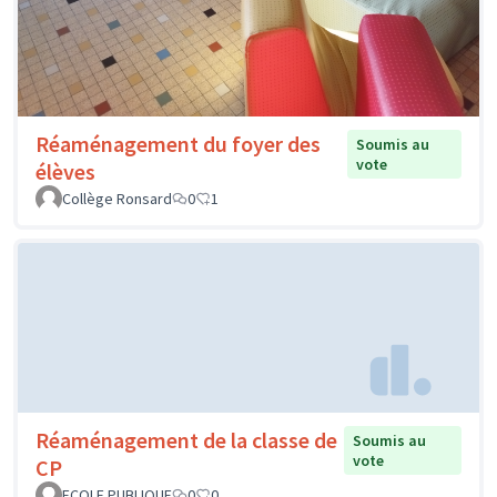
Réaménagement du foyer des
Soumis au
vote
élèves
Collège Ronsard
0
1
Réaménagement de la classe de
Soumis au
vote
CP
ECOLE PUBLIQUE
0
0