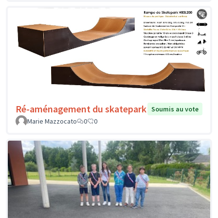
Ré-aménagement du skatepark
Soumis au vote
Marie Mazzocato
0
0