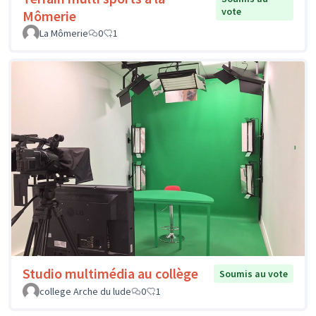
vote
Mômerie
La Mômerie
0
1
Studio multimédia au collège
Soumis au vote
college Arche du lude
0
1