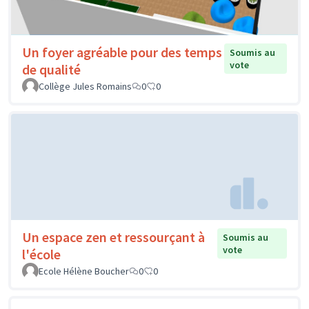
Un foyer agréable pour des temps
Soumis au
vote
de qualité
Collège Jules Romains
0
0
Un espace zen et ressourçant à
Soumis au
vote
l'école
Ecole Hélène Boucher
0
0