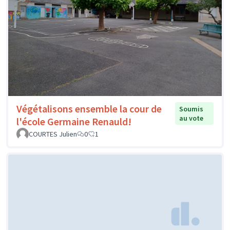
Végétalisons ensemble la cour de
Soumis
au vote
l'école Germaine Renauld!
COURTES Julien
0
1