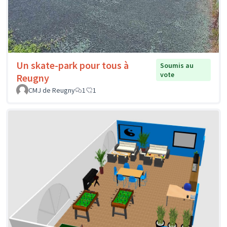
Un skate-park pour tous à
Soumis au
vote
Reugny
CMJ de Reugny
1
1