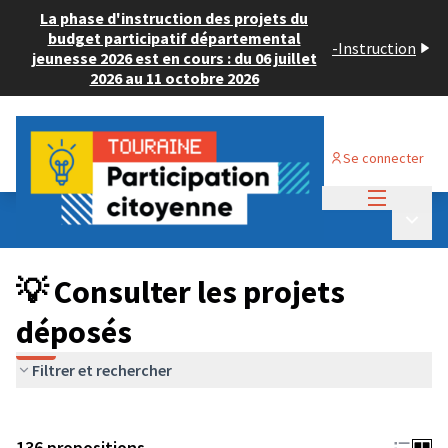
La phase d'instruction des projets du
budget participatif départemental
-
Instruction
jeunesse 2026 est en cours : du 06 juillet
2026 au 11 octobre 2026
Se connecter
Menu princi
Budget Participatif JEUNESSE 2024
/
Menu p
💡 Consulter les projets déposés
💡 Consulter les projets
déposés
Filtrer et rechercher
136 propositions