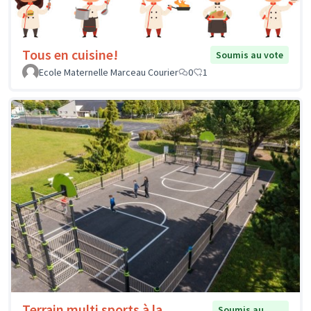
Tous en cuisine!
Soumis au vote
Ecole Maternelle Marceau Courier
0
1
Terrain multi sports à la
Soumis au