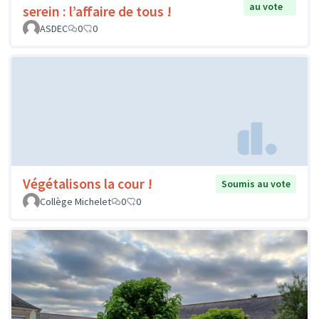
au vote
serein : l’affaire de tous !
ASDEC
0
0
Végétalisons la cour !
Soumis au vote
Collège Michelet
0
0