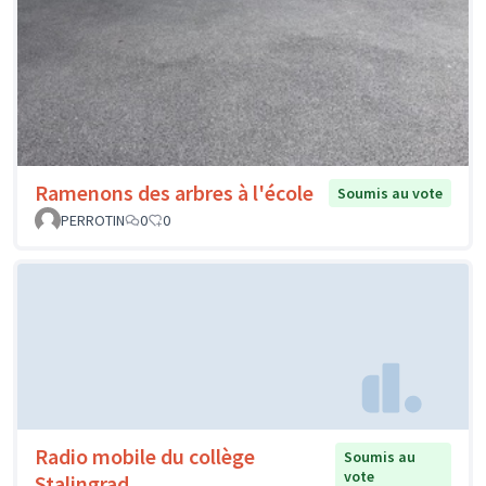
Ramenons des arbres à l'école
Soumis au vote
PERROTIN
0
0
Radio mobile du collège
Soumis au
vote
Stalingrad