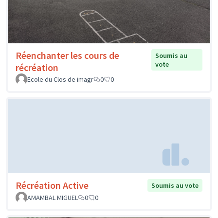
Réenchanter les cours de
Soumis au
vote
récréation
Ecole du Clos de imagr
0
0
Récréation Active
Soumis au vote
AMAMBAL MIGUEL
0
0