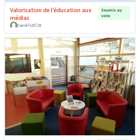
Valorisation de l’éducation aux
Soumis au
vote
médias
Carré
0
0