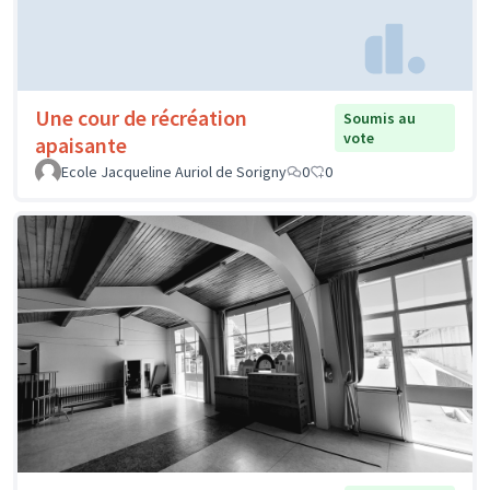
Une cour de récréation
Soumis au
vote
apaisante
Ecole Jacqueline Auriol de Sorigny
0
0