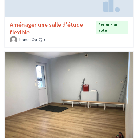
Aménager une salle d'étude
Soumis au
vote
flexible
Thomas
0
0