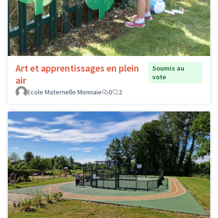
Art et apprentissages en plein
Soumis au
vote
air
Ecole Maternelle Monnaie
0
2