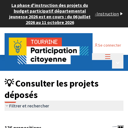
La phase d'instruction des projets du
budget participatif départemental
-
Instruction
jeunesse 2026 est en cours : du 06 juillet
2026 au 11 octobre 2026
Se connecter
Menu princi
Budget Participatif JEUNESSE 2024
/
Menu p
💡 Consulter les projets déposés
💡 Consulter les projets
déposés
Filtrer et rechercher
136 propositions