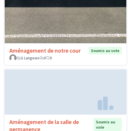
Aménagement de notre cour
Soumis au vote
CLG Langeais
0
0
Aménagement de la salle de
Soumis au
vote
permanence