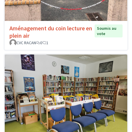
Aménagement du coin lecture en
Soumis au
vote
plein air
CVC RACAN
0
1