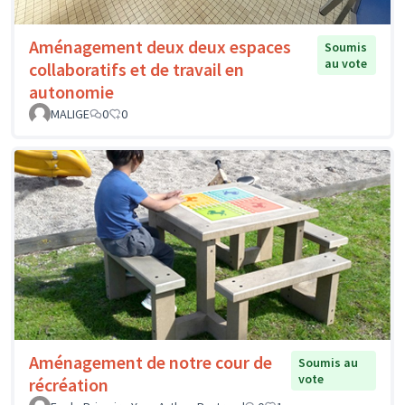
Aménagement deux deux espaces
Soumis
au vote
collaboratifs et de travail en
autonomie
MALIGE
0
0
Aménagement de notre cour de
Soumis au
vote
récréation