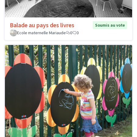
Balade au pays des livres
Soumis au vote
Ecole maternelle Mariaude
0
0