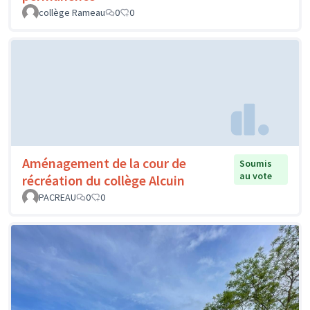
collège Rameau
0
0
Aménagement de la cour de
Soumis
au vote
récréation du collège Alcuin
PACREAU
0
0