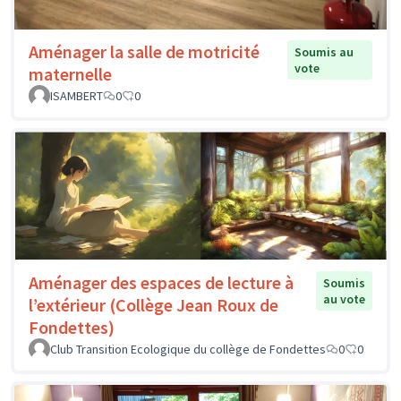
Aménager la salle de motricité
Soumis au
vote
maternelle
ISAMBERT
0
0
Aménager des espaces de lecture à
Soumis
au vote
l’extérieur (Collège Jean Roux de
Fondettes)
Club Transition Ecologique du collège de Fondettes
0
0