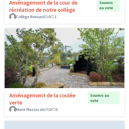
Aménagement de la cour de
Soumis
au vote
récréation de notre collège
Collège Ronsard
0
1
Aménagement de la coulée
Soumis au
vote
verte
Marie Mazzocato
0
0