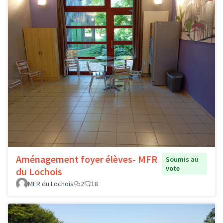
Aménagement foyer élèves- MFR
Soumis au
vote
du Lochois
MFR du Lochois
2
18