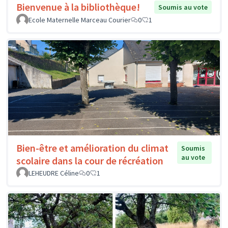
Bienvenue à la bibliothèque!
Soumis au vote
Ecole Maternelle Marceau Courier
0
1
Bien-être et amélioration du climat
Soumis
au vote
scolaire dans la cour de récréation
LEHEUDRE Céline
0
1