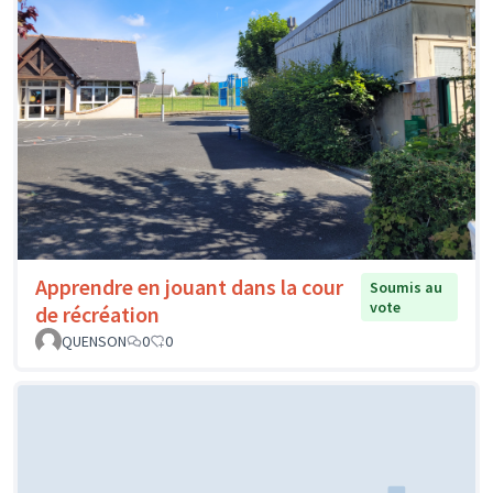
Apprendre en jouant dans la cour
Soumis au
vote
de récréation
QUENSON
0
0