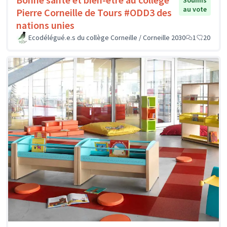
Soumis
au vote
Pierre Corneille de Tours #ODD3 des
nations unies
Ecodélégué.e.s du collège Corneille / Corneille 2030
1
20