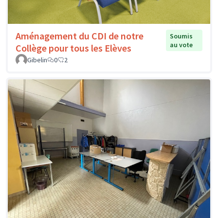
Aménagement du CDI de notre
Soumis
au vote
Collège pour tous les Elèves
Gibelin
0
2