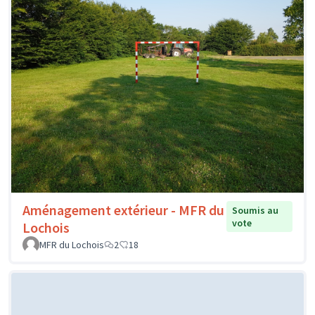
Aménagement extérieur - MFR du
Soumis au
vote
Lochois
MFR du Lochois
2
18