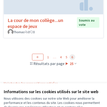
La cour de mon collège...un
Soumis au
vote
espace de jeux
Thomas
0
0
1
…
4
5
6
Résultats par page :
25
Voir toutes les propositions retirées
Informations sur les cookies utilisés sur le site web
Nous utilisons des cookies sur notre site Web pour améliorer la
Conditions d'utilisation
performance et les contenus du site. Les cookies nous permettent
Paramètres des cookies