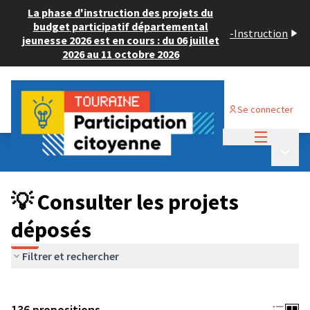
La phase d'instruction des projets du
budget participatif départemental
-
Instruction
jeunesse 2026 est en cours : du 06 juillet
2026 au 11 octobre 2026
Se connecter
Menu princi
Budget Participatif JEUNESSE 2024
/
Menu p
💡 Consulter les projets déposés
💡 Consulter les projets
déposés
Filtrer et rechercher
136 propositions