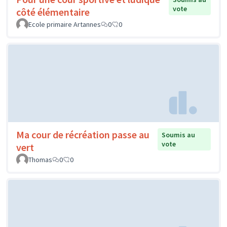
vote
côté élémentaire
Ecole primaire Artannes
0
0
Ma cour de récréation passe au
Soumis au
vote
vert
Thomas
0
0