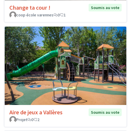
Change ta cour !
Soumis au vote
coop école varennes
0
1
Aire de jeux a Vallères
Soumis au vote
Projet
0
2