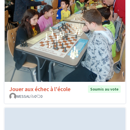
Jouer aux échec à l'école
Soumis au vote
WESSAL
0
0