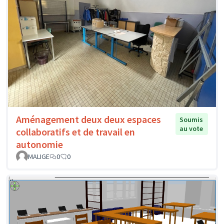
Aménagement deux deux espaces
Soumis
au vote
collaboratifs et de travail en
autonomie
MALIGE
0
0