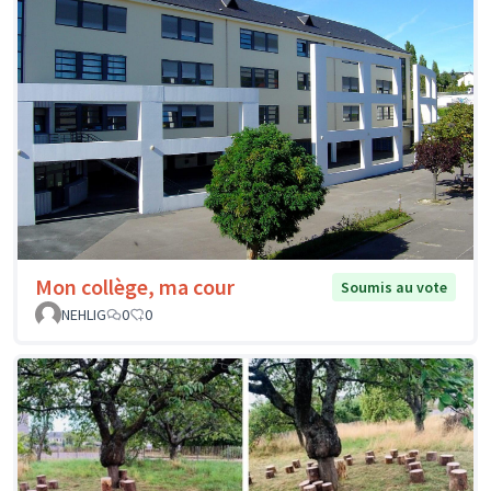
Mon collège, ma cour
Soumis au vote
NEHLIG
0
0