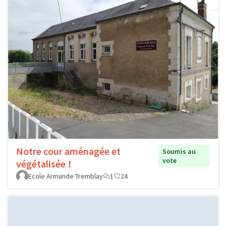
Notre cour aménagée et
Soumis au
vote
végétalisée !
Ecole Armande Tremblay
1
24