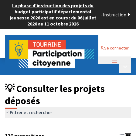
La phase d'instruction des projets du
budget participatif départemental
-
Instruction
jeunesse 2026 est en cours : du 06 juillet
2026 au 11 octobre 2026
Se connecter
Menu princi
Budget Participatif JEUNESSE 2024
/
Menu p
💡 Consulter les projets déposés
💡 Consulter les projets
déposés
Filtrer et rechercher
136 propositions