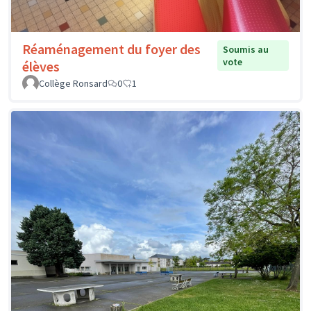
Réaménagement du foyer des
Soumis au
vote
élèves
Collège Ronsard
0
1