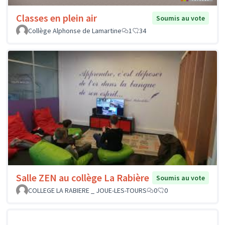
Classes en plein air
Soumis au vote
Collège Alphonse de Lamartine
1
34
Salle ZEN au collège La Rabière
Soumis au vote
COLLEGE LA RABIERE _ JOUE-LES-TOURS
0
0