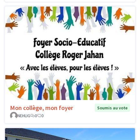
Mon collège, mon foyer
Soumis au vote
NEHLIG
0
0