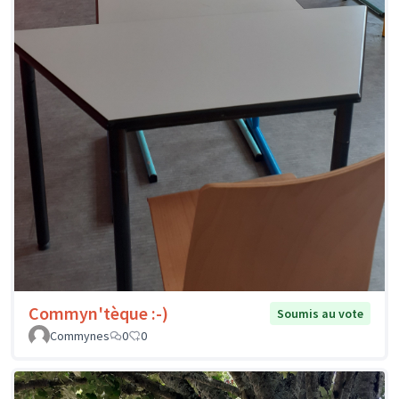
Commyn'tèque :-)
Soumis au vote
Commynes
0
0