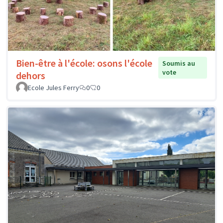
Bien-être à l'école: osons l'école
Soumis au
vote
dehors
Ecole Jules Ferry
0
0