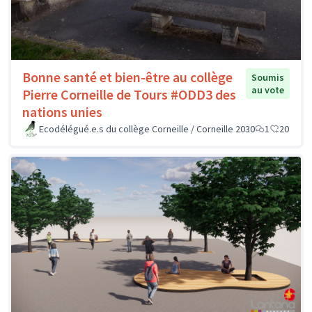
Bonne santé et bien-être au collège
Soumis
au vote
Pierre Corneille de Tours #ODD3 des
nations unies
Ecodélégué.e.s du collège Corneille / Corneille 2030
1
20