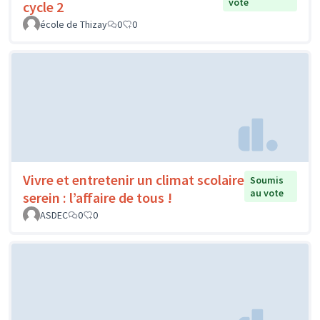
vote
cycle 2
école de Thizay
0
0
Vivre et entretenir un climat scolaire
Soumis
au vote
serein : l’affaire de tous !
ASDEC
0
0