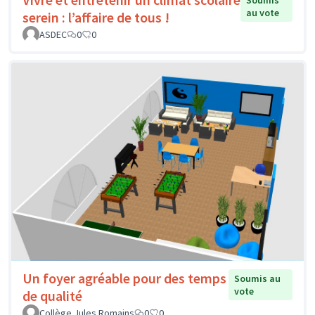
Soumis
au vote
serein : l’affaire de tous !
ASDEC
0
0
Un foyer agréable pour des temps
Soumis au
vote
de qualité
Collège Jules Romains
0
0