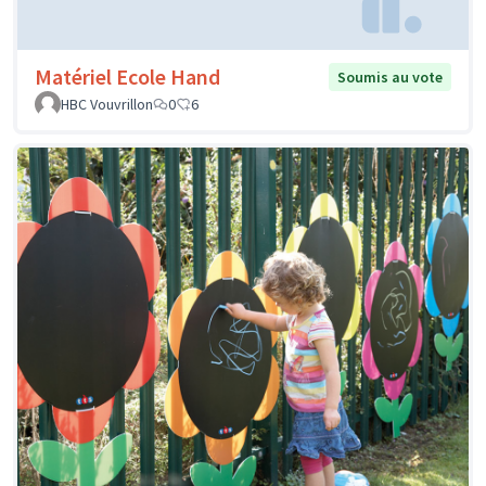
Matériel Ecole Hand
Soumis au vote
HBC Vouvrillon
0
6