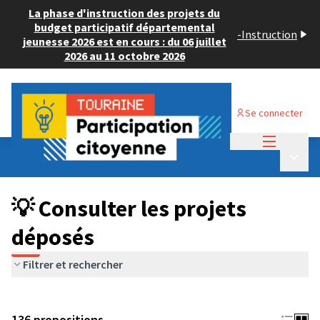
La phase d'instruction des projets du
budget participatif départemental
-
Instruction
jeunesse 2026 est en cours : du 06 juillet
2026 au 11 octobre 2026
Se connecter
Menu princi
Budget Participatif JEUNESSE 2024
/
Menu p
💡 Consulter les projets déposés
💡 Consulter les projets
déposés
Filtrer et rechercher
136 propositions