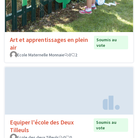
Art et apprentissages en plein
Soumis au
vote
air
Ecole Maternelle Monnaie
0
2
Equiper l'école des Deux
Soumis au
vote
Tilleuls
Ecole des deux Tilleuls
0
0