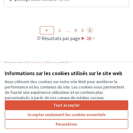
1
…
4
5
6
Résultats par page :
25
Voir toutes les propositions retirées
Informations sur les cookies utilisés sur le site web
Nous utilisons des cookies sur notre site Web pour améliorer la
Conditions d'utilisation
performance et les contenus du site. Les cookies nous permettent
Paramètres des cookies
de fournir une expérience utilisateur et un contenu plus
CD37 sur X
CD37 sur Facebook
CD37 sur Instagram
CD37 sur YouTube
personnalisés à partir de nos canaux de médias sociaux.
(Lien externe)
(Lien externe)
(Lien externe)
(Lien externe)
Tout accepter
Accepter seulement les cookies essentiels
Licence Cre
(Lien extern
Paramètres
(Lien externe)
Site réalisé grâce au
logiciel libre Decidim
.
(Lien externe)