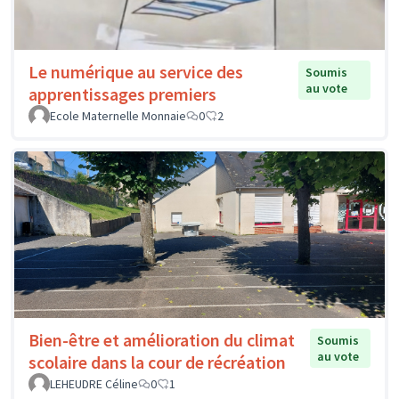
Le numérique au service des
Soumis
au vote
apprentissages premiers
Ecole Maternelle Monnaie
0
2
Bien-être et amélioration du climat
Soumis
au vote
scolaire dans la cour de récréation
LEHEUDRE Céline
0
1