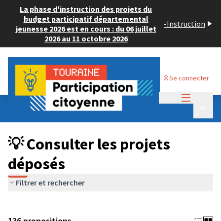
La phase d'instruction des projets du
budget participatif départemental
-
Instruction
jeunesse 2026 est en cours : du 06 juillet
2026 au 11 octobre 2026
Se connecter
Menu princi
Budget Participatif JEUNESSE 2024
/
Menu p
💡 Consulter les projets déposés
💡 Consulter les projets
déposés
Filtrer et rechercher
136 propositions