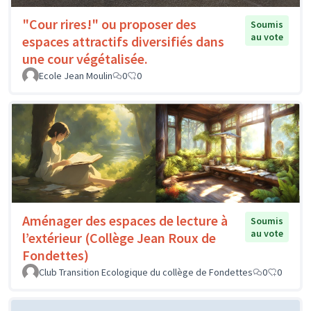
"Cour rires!" ou proposer des
Soumis
au vote
espaces attractifs diversifiés dans
une cour végétalisée.
Ecole Jean Moulin
0
0
Aménager des espaces de lecture à
Soumis
au vote
l’extérieur (Collège Jean Roux de
Fondettes)
Club Transition Ecologique du collège de Fondettes
0
0