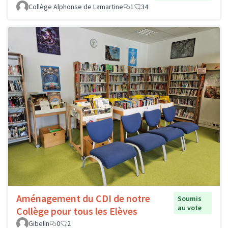
Collège Alphonse de Lamartine
1
34
Aménagement du CDI de notre
Soumis
au vote
Collège pour tous les Elèves
Gibelin
0
2