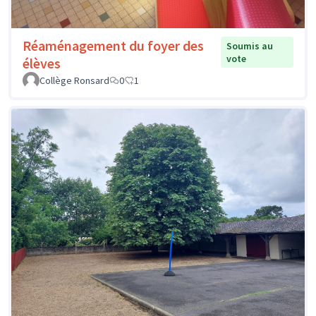
Réaménagement du foyer des
Soumis au
vote
élèves
Collège Ronsard
0
1