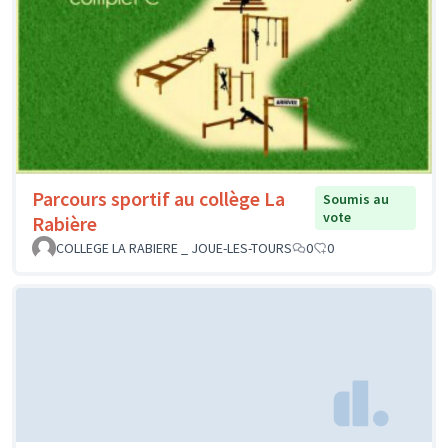
Parcours sportif au collège La
Soumis au
vote
Rabière
COLLEGE LA RABIERE _ JOUE-LES-TOURS
0
0