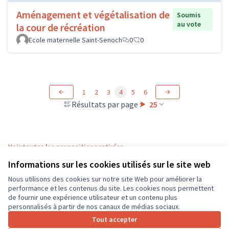
Aménagement et végétalisation de
Soumis
au vote
la cour de récréation
Ecole maternelle Saint-Senoch
0
0
1
2
3
4
5
6
Résultats par page :
25
Voir toutes les propositions retirées
Informations sur les cookies utilisés sur le site web
Nous utilisons des cookies sur notre site Web pour améliorer la
Conditions d'utilisation
performance et les contenus du site. Les cookies nous permettent
Paramètres des cookies
de fournir une expérience utilisateur et un contenu plus
CD37 sur X
CD37 sur Facebook
CD37 sur Instagram
CD37 sur YouTube
personnalisés à partir de nos canaux de médias sociaux.
(Lien externe)
(Lien externe)
(Lien externe)
(Lien externe)
Tout accepter