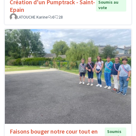
Création d'un Pumptrack - Saint-
Soumis au
vote
Epain
LATOUCHE Karine
6
28
Faisons bouger notre cour tout en
Soumis