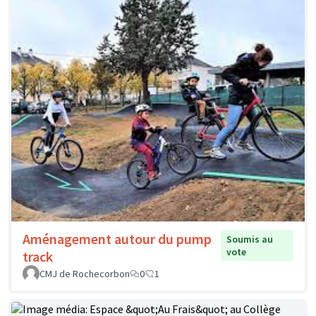
Aménagement autour du pump
Soumis au
vote
track
CMJ de Rochecorbon
0
1