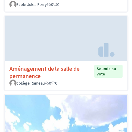
Ecole Jules Ferry
0
0
Aménagement de la salle de
Soumis au
vote
permanence
collège Rameau
0
0