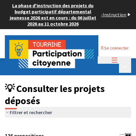
La phase d'instruction des projets du
budget participatif départemental
-
Instruction
jeunesse 2026 est en cours : du 06 juillet
2026 au 11 octobre 2026
Se connecter
Menu princi
Budget Participatif JEUNESSE 2024
/
Menu p
💡 Consulter les projets déposés
💡 Consulter les projets
déposés
Filtrer et rechercher
136 propositions