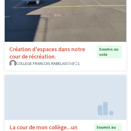
Création d'espaces dans notre
Soumis au
vote
cour de récréation.
COLLEGE FRANCOIS RABELAIS
0
1
La cour de mon collège...un
Soumis au