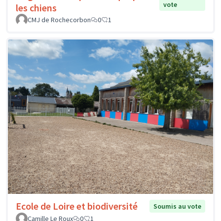
vote
les chiens
CMJ de Rochecorbon
0
1
Ecole de Loire et biodiversité
Soumis au vote
Camille Le Roux
0
1