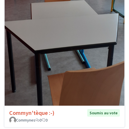
Commyn'tèque :-)
Soumis au vote
Commynes
0
0