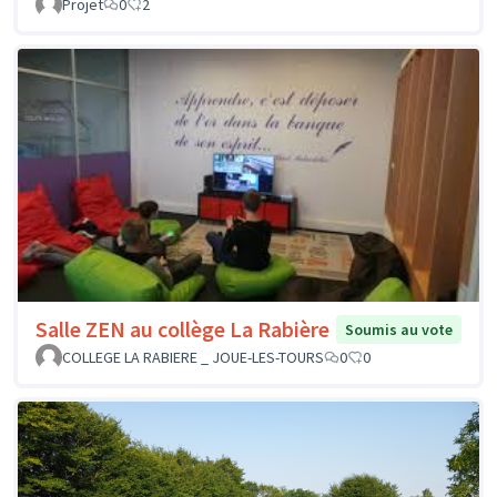
Projet
0
2
Salle ZEN au collège La Rabière
Soumis au vote
COLLEGE LA RABIERE _ JOUE-LES-TOURS
0
0