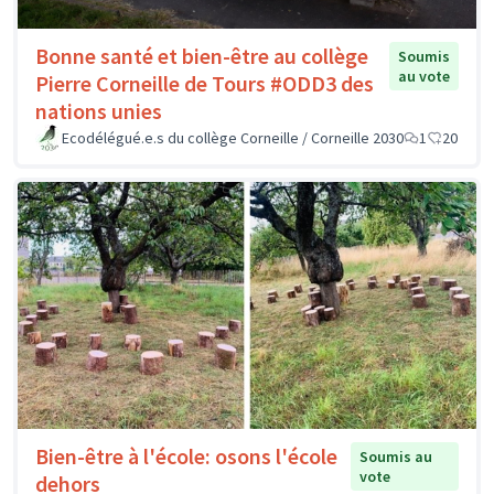
Bonne santé et bien-être au collège
Soumis
au vote
Pierre Corneille de Tours #ODD3 des
nations unies
Ecodélégué.e.s du collège Corneille / Corneille 2030
1
20
Bien-être à l'école: osons l'école
Soumis au
vote
dehors