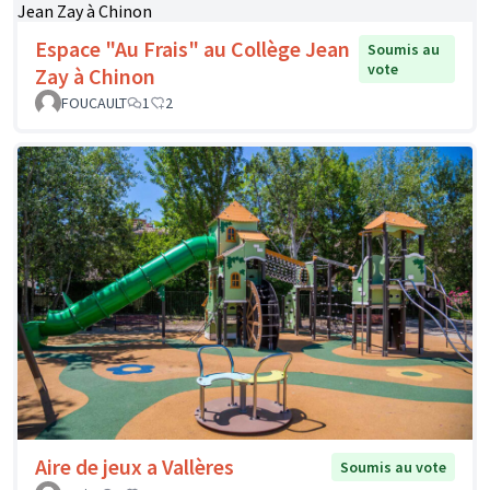
Espace "Au Frais" au Collège Jean
Soumis au
vote
Zay à Chinon
FOUCAULT
1
2
Aire de jeux a Vallères
Soumis au vote