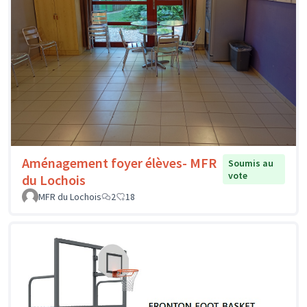
Aménagement foyer élèves- MFR
Soumis au
vote
du Lochois
MFR du Lochois
2
18