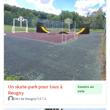
Un skate-park pour tous à
Soumis au
vote
Reugny
CMJ de Reugny
1
1