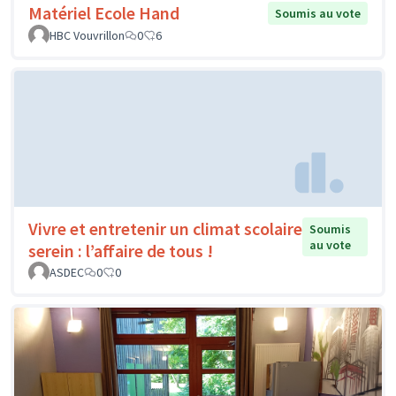
Matériel Ecole Hand
Soumis au vote
HBC Vouvrillon
0
6
Vivre et entretenir un climat scolaire
Soumis
au vote
serein : l’affaire de tous !
ASDEC
0
0