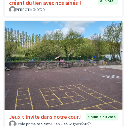
au vote
créant du lien avec nos aînés !
PERROTIN
0
0
Jeux t'invite dans notre cour!
Soumis au vote
Ecole primaire Saint-Ouen - les -Vignes
0
1