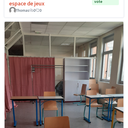
vote
espace de jeux
Thomas
0
0