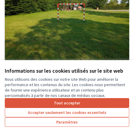
Informations sur les cookies utilisés sur le site web
Aménagement extérieur - MFR du
Soumis au
Nous utilisons des cookies sur notre site Web pour améliorer la
vote
Lochois
performance et les contenus du site. Les cookies nous permettent
MFR du Lochois
2
18
de fournir une expérience utilisateur et un contenu plus
personnalisés à partir de nos canaux de médias sociaux.
Tout accepter
Accepter seulement les cookies essentiels
Paramètres