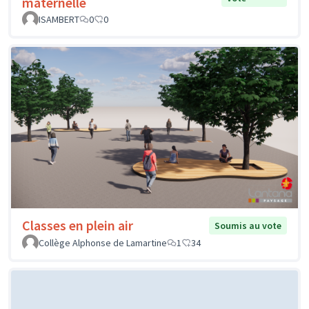
maternelle
ISAMBERT
0
0
Classes en plein air
Soumis au vote
Collège Alphonse de Lamartine
1
34