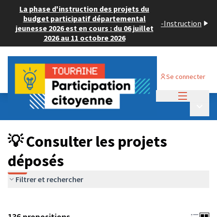
La phase d'instruction des projets du
budget participatif départemental
-
Instruction
jeunesse 2026 est en cours : du 06 juillet
2026 au 11 octobre 2026
Se connecter
Menu princi
Budget Participatif JEUNESSE 2024
/
Menu p
💡 Consulter les projets déposés
💡 Consulter les projets
déposés
Filtrer et rechercher
136 propositions