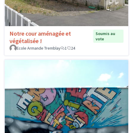
Notre cour aménagée et
Soumis au
vote
végétalisée !
Ecole Armande Tremblay
1
24