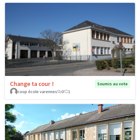
Change ta cour !
Soumis au vote
coop école varennes
0
1