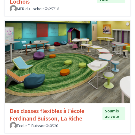
Lochois
MFR du Lochois
2
18
Des classes flexibles à l'école
Soumis
au vote
Ferdinand Buisson, La Riche
Ecole F. Buisson
0
0