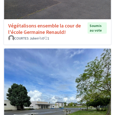
Végétalisons ensemble la cour de
Soumis
au vote
l'école Germaine Renauld!
COURTES Julien
0
1