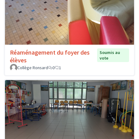
Réaménagement du foyer des
Soumis au
vote
élèves
Collège Ronsard
0
1