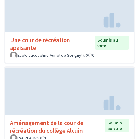
Une cour de récréation
Soumis au
vote
apaisante
Ecole Jacqueline Auriol de Sorigny
0
0
Aménagement de la cour de
Soumis
au vote
récréation du collège Alcuin
PACREAU
0
0