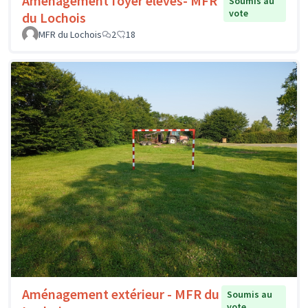
Aménagement foyer élèves- MFR
Soumis au
vote
du Lochois
MFR du Lochois
2
18
Aménagement extérieur - MFR du
Soumis au
vote