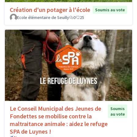
Création d'un potager à l'école
Soumis au vote
Ecole élémentaire de Seuilly
0
25
Le Conseil Municipal des Jeunes de
Soumis
au vote
Fondettes se mobilise contre la
maltraitance animale : aidez le refuge
SPA de Luynes !