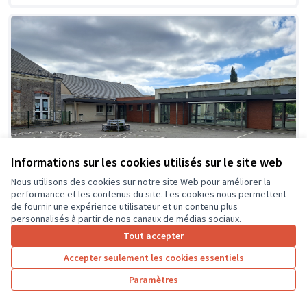
Informations sur les cookies utilisés sur le site web
Nous utilisons des cookies sur notre site Web pour améliorer la
performance et les contenus du site. Les cookies nous permettent
de fournir une expérience utilisateur et un contenu plus
personnalisés à partir de nos canaux de médias sociaux.
Tout accepter
Création d'espaces ombragés et
Soumis
Accepter seulement les cookies essentiels
au vote
zones de jeux détentes dans la cour
de l'école
Paramètres
Ecole primaire du Kiosque
0
26