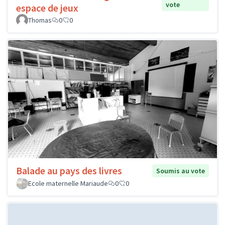
vote
espace de jeux
Thomas
0
0
Balade au pays des livres
Soumis au vote
Ecole maternelle Mariaude
0
0