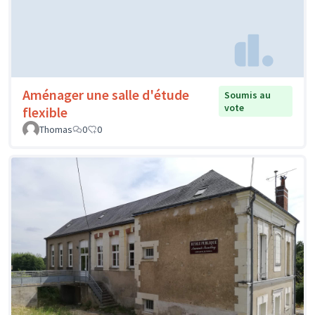
Aménager une salle d'étude
Soumis au
vote
flexible
Thomas
0
0