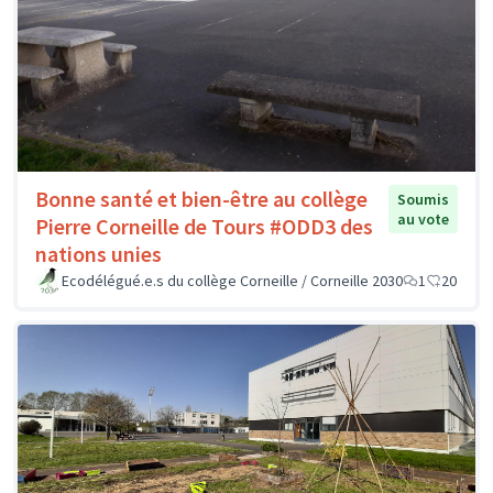
Bonne santé et bien-être au collège
Soumis
au vote
Pierre Corneille de Tours #ODD3 des
nations unies
Ecodélégué.e.s du collège Corneille / Corneille 2030
1
20