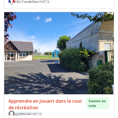
CMJ Fondettes
0
1
Apprendre en jouant dans la cour
Soumis au
vote
de récréation
QUENSON
0
0