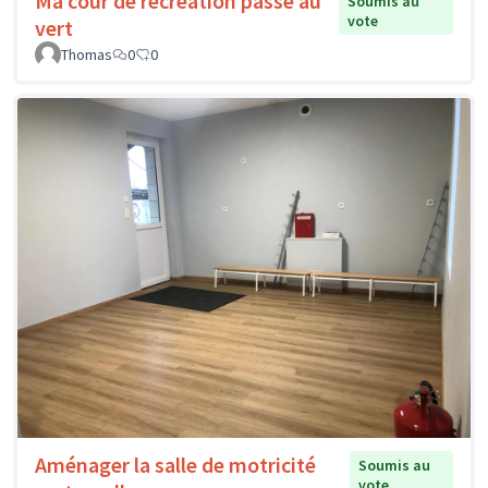
Ma cour de récréation passe au
Soumis au
vote
vert
Thomas
0
0
Aménager la salle de motricité
Soumis au
vote