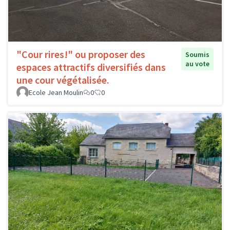
"Cour rires!" ou proposer des
Soumis
au vote
espaces attractifs diversifiés dans
une cour végétalisée.
Ecole Jean Moulin
0
0