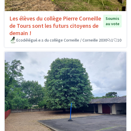
Les élèves du collège Pierre Corneille
Soumis
au vote
de Tours sont les futurs citoyens de
demain !
Ecodélégué.e.s du collège Corneille / Corneille 2030
1
10