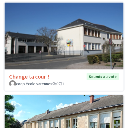
Change ta cour !
Soumis au vote
coop école varennes
0
1