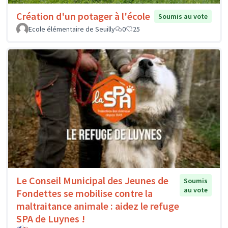
Création d'un potager à l'école
Soumis au vote
Ecole élémentaire de Seuilly
0
25
Le Conseil Municipal des Jeunes de
Soumis
au vote
Fondettes se mobilise contre la
maltraitance animale : aidez le refuge
SPA de Luynes !