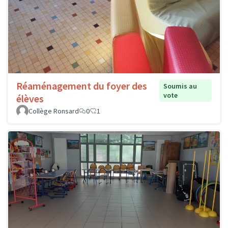
Réaménagement du foyer des
Soumis au
vote
élèves
Collège Ronsard
0
1