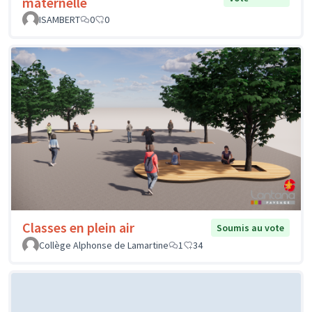
maternelle
ISAMBERT
0
0
Classes en plein air
Soumis au vote
Collège Alphonse de Lamartine
1
34