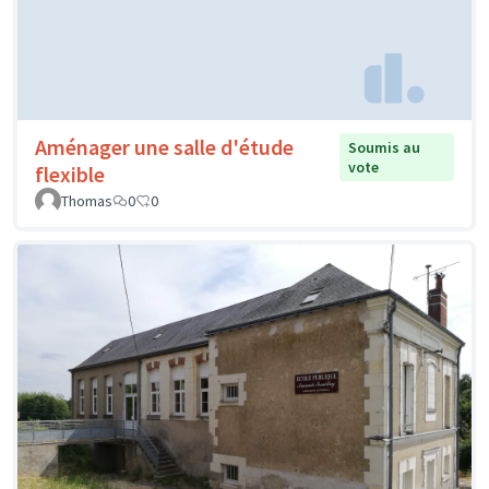
Aménager une salle d'étude
Soumis au
vote
flexible
Thomas
0
0