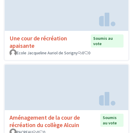
Une cour de récréation
Soumis au
vote
apaisante
Ecole Jacqueline Auriol de Sorigny
0
0
Aménagement de la cour de
Soumis
au vote
récréation du collège Alcuin
PACREAU
0
0