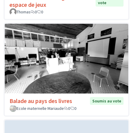
vote
espace de jeux
Thomas
0
0
Balade au pays des livres
Soumis au vote
Ecole maternelle Mariaude
0
0