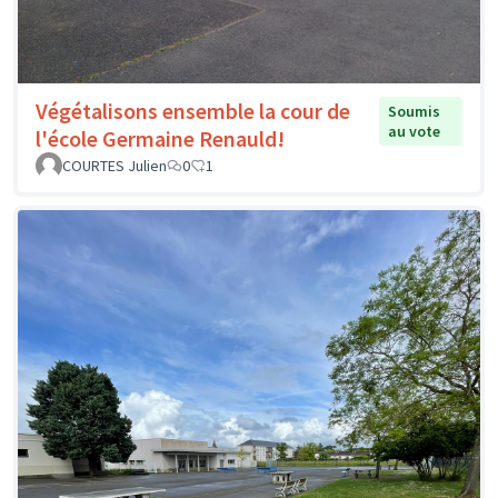
Végétalisons ensemble la cour de
Soumis
au vote
l'école Germaine Renauld!
COURTES Julien
0
1