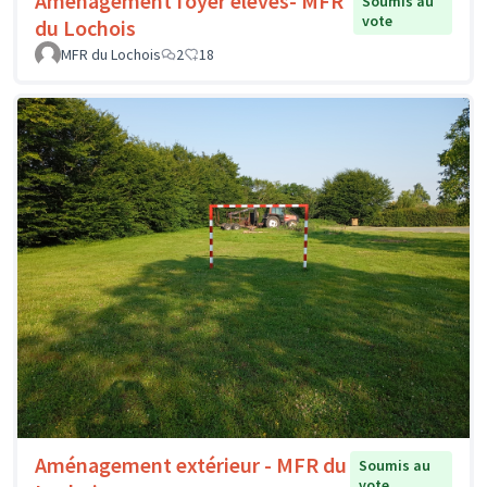
Aménagement foyer élèves- MFR
Soumis au
vote
du Lochois
MFR du Lochois
2
18
Aménagement extérieur - MFR du
Soumis au
vote