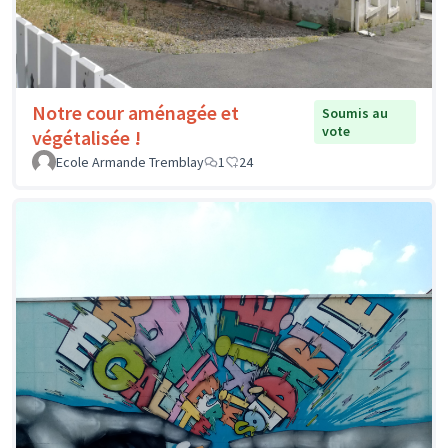
Notre cour aménagée et
Soumis au
vote
végétalisée !
Ecole Armande Tremblay
1
24