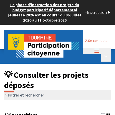
La phase d'instruction des projets du
budget participatif départemental
-
Instruction
jeunesse 2026 est en cours : du 06 juillet
2026 au 11 octobre 2026
Se connecter
Menu princi
Budget Participatif JEUNESSE 2024
/
Menu p
💡 Consulter les projets déposés
💡 Consulter les projets
déposés
Filtrer et rechercher
136 propositions