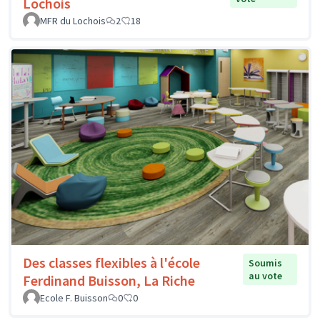
Lochois
MFR du Lochois
2
18
Des classes flexibles à l'école
Soumis
au vote
Ferdinand Buisson, La Riche
Ecole F. Buisson
0
0