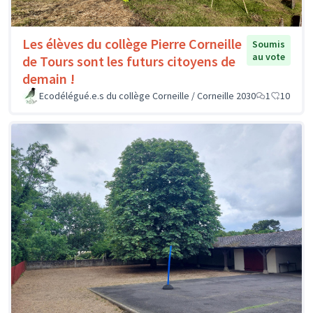
Les élèves du collège Pierre Corneille
Soumis
au vote
de Tours sont les futurs citoyens de
demain !
Ecodélégué.e.s du collège Corneille / Corneille 2030
1
10