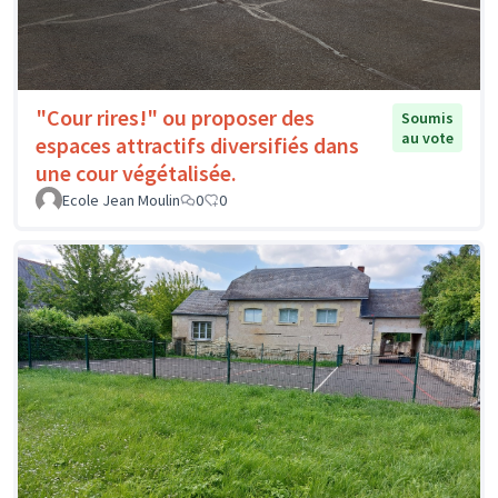
"Cour rires!" ou proposer des
Soumis
au vote
espaces attractifs diversifiés dans
une cour végétalisée.
Ecole Jean Moulin
0
0