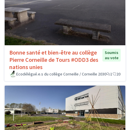
Bonne santé et bien-être au collège
Soumis
au vote
Pierre Corneille de Tours #ODD3 des
nations unies
Ecodélégué.e.s du collège Corneille / Corneille 2030
1
20