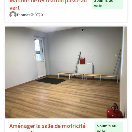
Ma cour de récréation passe au
Soumis au
vote
vert
Thomas
0
0
Aménager la salle de motricité
Soumis au
vote