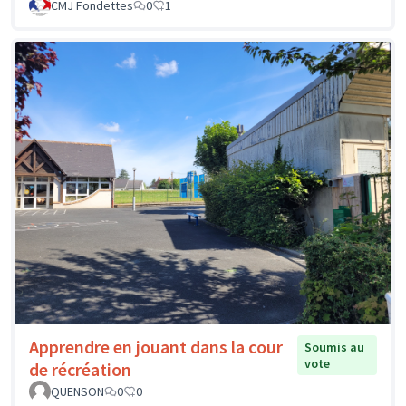
CMJ Fondettes
0
1
Apprendre en jouant dans la cour
Soumis au
vote
de récréation
QUENSON
0
0