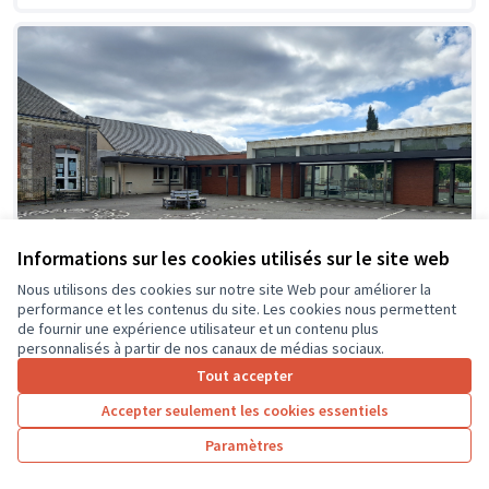
Informations sur les cookies utilisés sur le site web
Nous utilisons des cookies sur notre site Web pour améliorer la
performance et les contenus du site. Les cookies nous permettent
de fournir une expérience utilisateur et un contenu plus
personnalisés à partir de nos canaux de médias sociaux.
Tout accepter
Création d'espaces ombragés et
Soumis
Accepter seulement les cookies essentiels
au vote
zones de jeux détentes dans la cour
de l'école
Paramètres
Ecole primaire du Kiosque
0
26