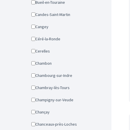
Bueil-en-Touraine
Candes-Saint-Martin
Cangey
Céré-la-Ronde
Cerelles
Chambon
Chambourg-sur-Indre
Chambray-lès-Tours
Champigny-sur-Veude
Chançay
Chanceaux-près-Loches