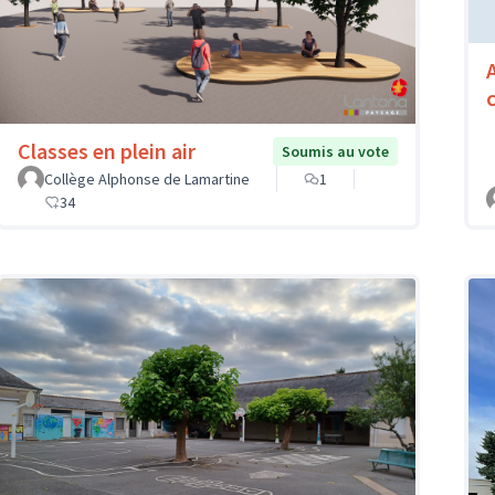
Classes en plein air
Soumis au vote
Collège Alphonse de Lamartine
1
34