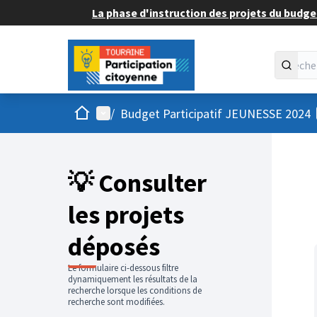
La phase d'instruction des projets du budget
Accueil
Menu principal
/
Budget Participatif JEUNESSE 2024
💡 Consulter
les projets
déposés
Le formulaire ci-dessous filtre
dynamiquement les résultats de la
recherche lorsque les conditions de
recherche sont modifiées.