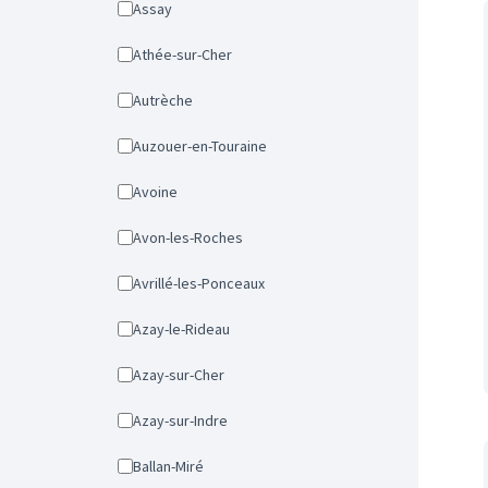
Assay
Athée-sur-Cher
Autrèche
Auzouer-en-Touraine
Avoine
Avon-les-Roches
Avrillé-les-Ponceaux
Azay-le-Rideau
Azay-sur-Cher
Azay-sur-Indre
Ballan-Miré