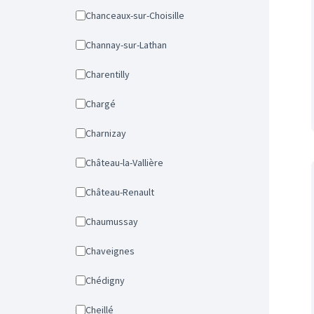
Chanceaux-sur-Choisille
Channay-sur-Lathan
Charentilly
Chargé
Charnizay
Château-la-Vallière
Château-Renault
Chaumussay
Chaveignes
Chédigny
Cheillé