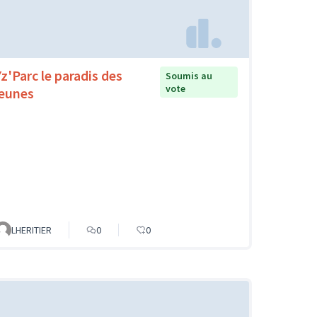
Yz'Parc le paradis des
Soumis au
vote
jeunes
LHERITIER
0
0