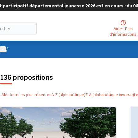
 participatif départemental jeunesse 2026 est en cours : du 06 
Aide - Plus
d'informations
Menu utilisateur
/
136 propositions
Aléatoire
Les plus récentes
A-Z (alphabétique)
Z-A (alphabétique inverse)
L