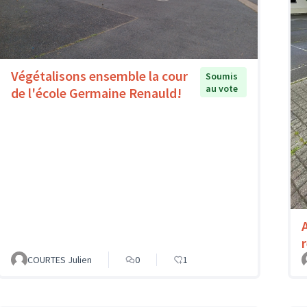
Végétalisons ensemble la cour
Soumis
au vote
de l'école Germaine Renauld!
COURTES Julien
0
1