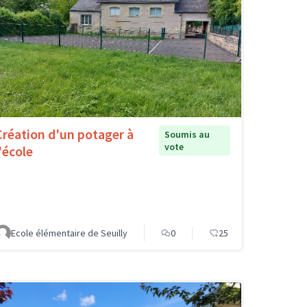
Création d'un potager à
Soumis au
vote
'école
Ecole élémentaire de Seuilly
0
25