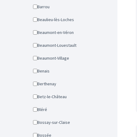
Barrou
Beaulieu-lès-Loches
Beaumont-en-Véron
Beaumont-Louestault
Beaumont-Village
Benais
Berthenay
Betz-le-Château
Bléré
Bossay-sur-Claise
Bossée