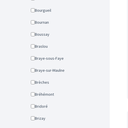
Bourgueil
Bournan
Boussay
Braslou
Braye-sous-Faye
Braye-sur-Maulne
Brèches
Bréhémont
Bridoré
Brizay