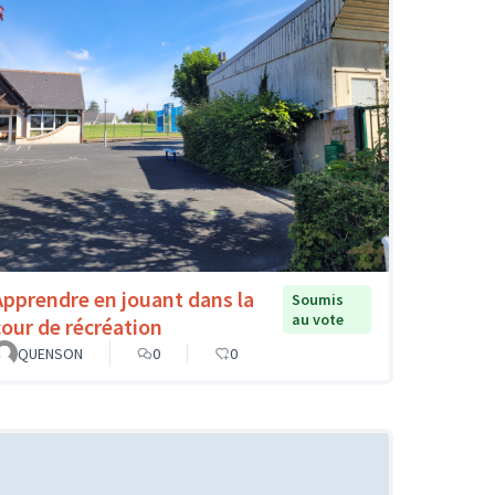
Apprendre en jouant dans la
Soumis
au vote
cour de récréation
QUENSON
0
0