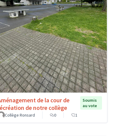
Aménagement de la cour de
Soumis
au vote
récréation de notre collège
Collège Ronsard
0
1