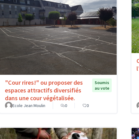
l
"Cour rires!" ou proposer des
Soumis
au vote
espaces attractifs diversifiés
dans une cour végétalisée.
Ecole Jean Moulin
0
0