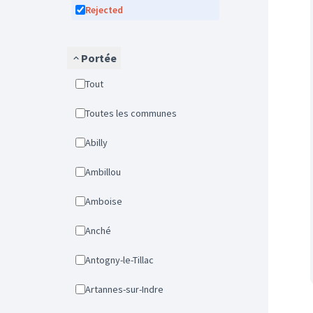
Rejected
Portée
Tout
Toutes les communes
Abilly
Ambillou
Amboise
Anché
Antogny-le-Tillac
Artannes-sur-Indre