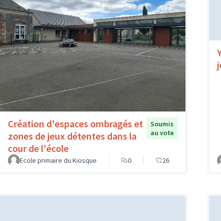
Création d'espaces ombragés et
Soumis
au vote
zones de jeux détentes dans la
cour de l'école
Ecole primaire du Kiosque
0
26