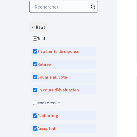
État
Tout
En attente de réponse
Retirée
Soumis au vote
En cours d'évaluation
Non retenue
Evaluating
Accepted