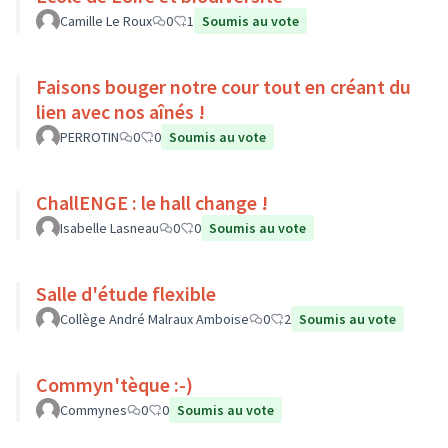
Camille Le Roux
0
1
Soumis au vote
Faisons bouger notre cour tout en créant du
lien avec nos aînés !
PERROTIN
0
0
Soumis au vote
ChallENGE : le hall change !
Isabelle Lasneau
0
0
Soumis au vote
Salle d'étude flexible
Collège André Malraux Amboise
0
2
Soumis au vote
Commyn'tèque :-)
Commynes
0
0
Soumis au vote