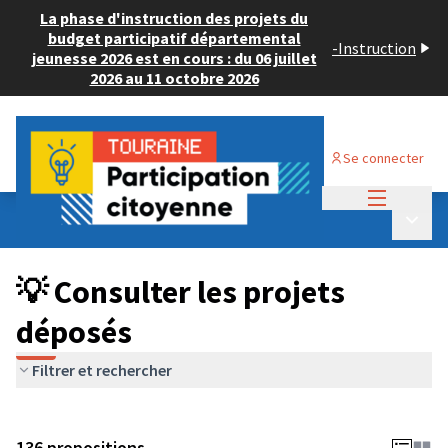
La phase d'instruction des projets du
budget participatif départemental
-
Instruction
jeunesse 2026 est en cours : du 06 juillet
2026 au 11 octobre 2026
Se connecter
Menu princi
Budget Participatif JEUNESSE 2024
/
Menu p
💡 Consulter les projets déposés
💡 Consulter les projets
déposés
Filtrer et rechercher
136 propositions