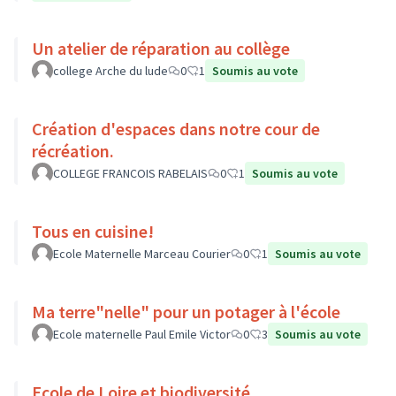
Un atelier de réparation au collège
college Arche du lude
0
1
Soumis au vote
Création d'espaces dans notre cour de
récréation.
COLLEGE FRANCOIS RABELAIS
0
1
Soumis au vote
Tous en cuisine!
Ecole Maternelle Marceau Courier
0
1
Soumis au vote
Ma terre"nelle" pour un potager à l'école
Ecole maternelle Paul Emile Victor
0
3
Soumis au vote
Ecole de Loire et biodiversité