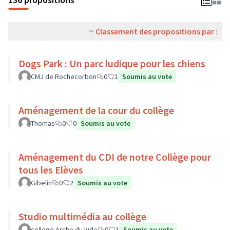
Classement des propositions par :
Dogs Park : Un parc ludique pour les chiens
CMJ de Rochecorbon
0
1
Soumis au vote
Aménagement de la cour du collège
Thomas
0
0
Soumis au vote
Aménagement du CDI de notre Collège pour
tous les Elèves
Gibelin
0
2
Soumis au vote
Studio multimédia au collège
college Arche du lude
0
1
Soumis au vote