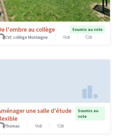
De l'ombre au collège
Soumis au vote
CVC collège Montaigne
0
0
Aménager une salle d'étude
Soumis au
vote
lexible
Thomas
0
0