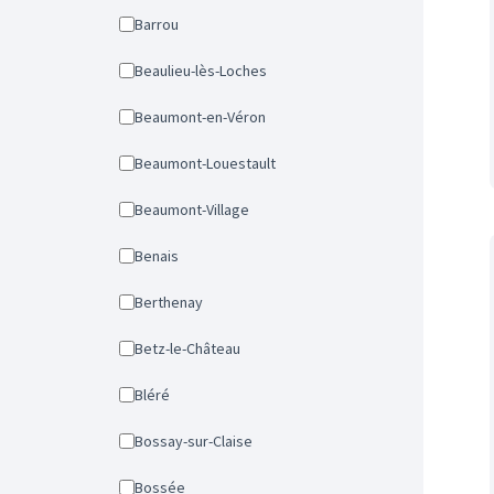
Barrou
Beaulieu-lès-Loches
Beaumont-en-Véron
Beaumont-Louestault
Beaumont-Village
Benais
Berthenay
Betz-le-Château
Bléré
Bossay-sur-Claise
Bossée