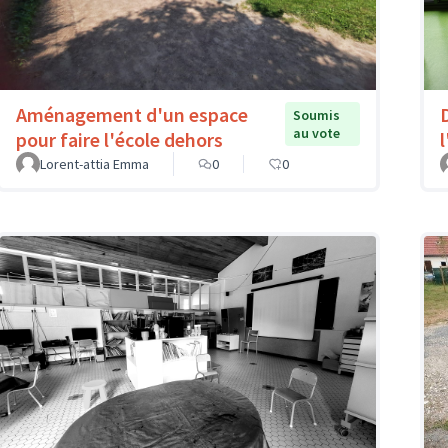
Aménagement d'un espace
Soumis
au vote
pour faire l'école dehors
l
Lorent-attia Emma
0
0