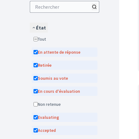
État
Tout
En attente de réponse
Retirée
Soumis au vote
En cours d'évaluation
Non retenue
Evaluating
Accepted