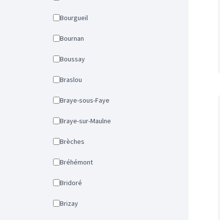
Bourgueil
Bournan
Boussay
Braslou
Braye-sous-Faye
Braye-sur-Maulne
Brèches
Bréhémont
Bridoré
Brizay