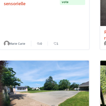
vote
sensorielle
Marie Curie
0
1