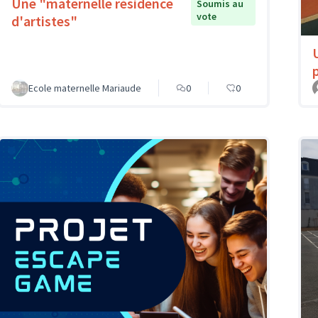
Une "maternelle résidence
Soumis au
vote
d'artistes"
Ecole maternelle Mariaude
0
0