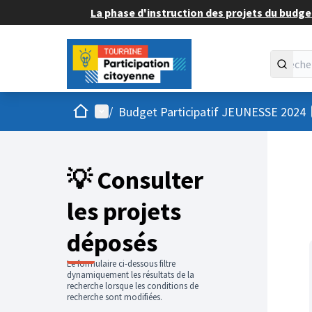
La phase d'instruction des projets du budget
Accueil
Menu principal
/
Budget Participatif JEUNESSE 2024
💡 Consulter
les projets
déposés
Le formulaire ci-dessous filtre
dynamiquement les résultats de la
recherche lorsque les conditions de
recherche sont modifiées.