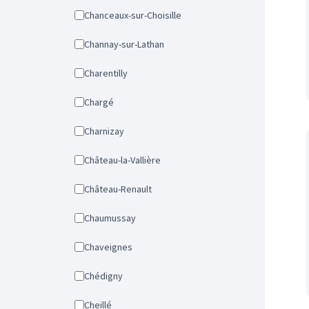
Chanceaux-sur-Choisille
Channay-sur-Lathan
Charentilly
Chargé
Charnizay
Château-la-Vallière
Château-Renault
Chaumussay
Chaveignes
Chédigny
Cheillé