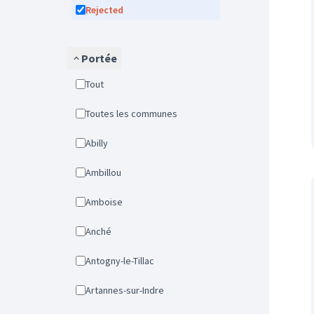
Rejected
Portée
Tout
Toutes les communes
Abilly
Ambillou
Amboise
Anché
Antogny-le-Tillac
Artannes-sur-Indre