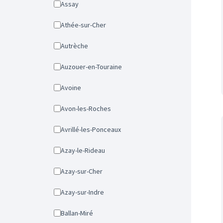
Assay
Athée-sur-Cher
Autrèche
Auzouer-en-Touraine
Avoine
Avon-les-Roches
Avrillé-les-Ponceaux
Azay-le-Rideau
Azay-sur-Cher
Azay-sur-Indre
Ballan-Miré