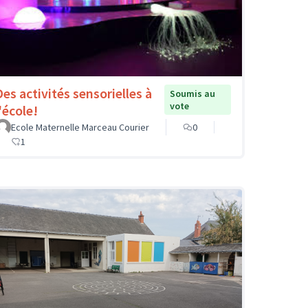
Des activités sensorielles à
Soumis au
vote
'école!
Ecole Maternelle Marceau Courier
0
1