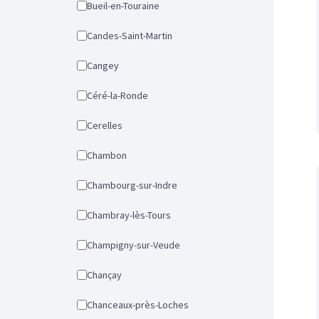
Bueil-en-Touraine
Candes-Saint-Martin
Cangey
Céré-la-Ronde
Cerelles
Chambon
Chambourg-sur-Indre
Chambray-lès-Tours
Champigny-sur-Veude
Chançay
Chanceaux-près-Loches