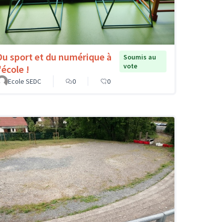
Du sport et du numérique à
Soumis au
vote
'école !
Ecole SEDC
0
0