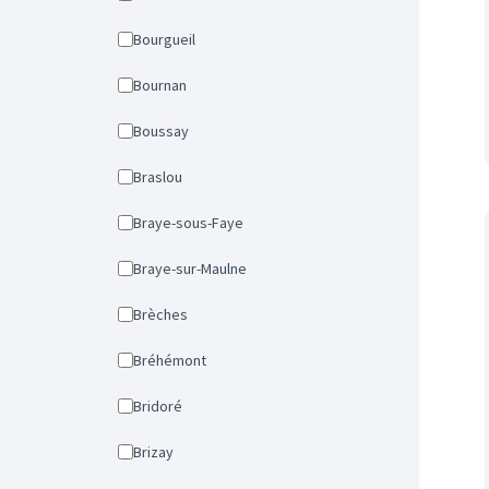
Bourgueil
Bournan
Boussay
Braslou
Braye-sous-Faye
Braye-sur-Maulne
Brèches
Bréhémont
Bridoré
Brizay