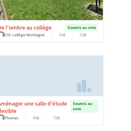
De l'ombre au collège
Soumis au vote
CVC collège Montaigne
0
0
Aménager une salle d'étude
Soumis au
vote
lexible
Thomas
0
0