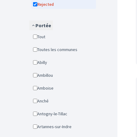
Rejected
Portée
Tout
Toutes les communes
Abilly
Ambillou
Amboise
Anché
Antogny-le-Tillac
Artannes-sur-Indre