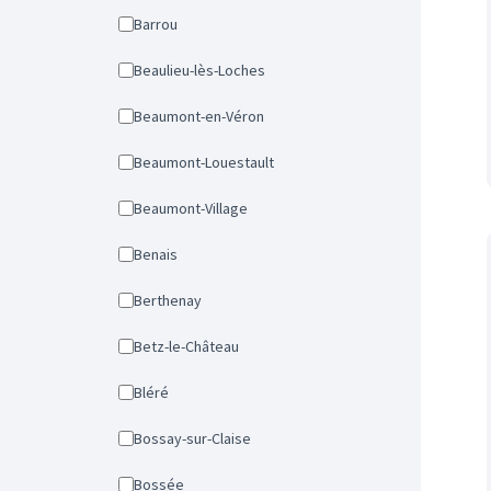
Barrou
Beaulieu-lès-Loches
Beaumont-en-Véron
Beaumont-Louestault
Beaumont-Village
Benais
Berthenay
Betz-le-Château
Bléré
Bossay-sur-Claise
Bossée