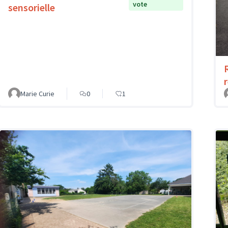
vote
sensorielle
Marie Curie
0
1