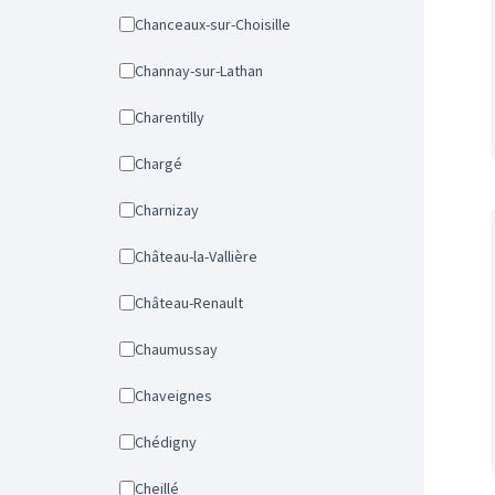
Chanceaux-sur-Choisille
Channay-sur-Lathan
Charentilly
Chargé
Charnizay
Château-la-Vallière
Château-Renault
Chaumussay
Chaveignes
Chédigny
Cheillé