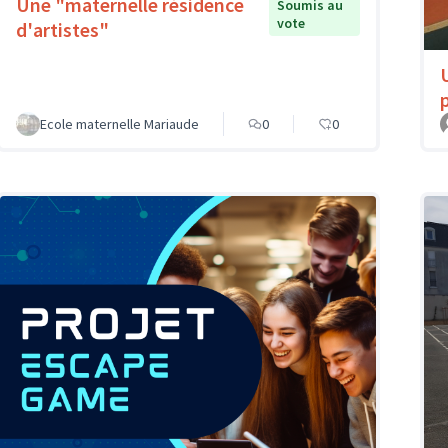
Une "maternelle résidence
Soumis au
vote
d'artistes"
Ecole maternelle Mariaude
0
0