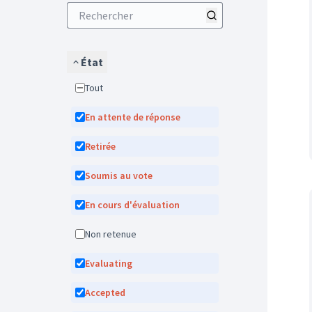
État
Tout
En attente de réponse
Retirée
Soumis au vote
En cours d'évaluation
Non retenue
Evaluating
Accepted