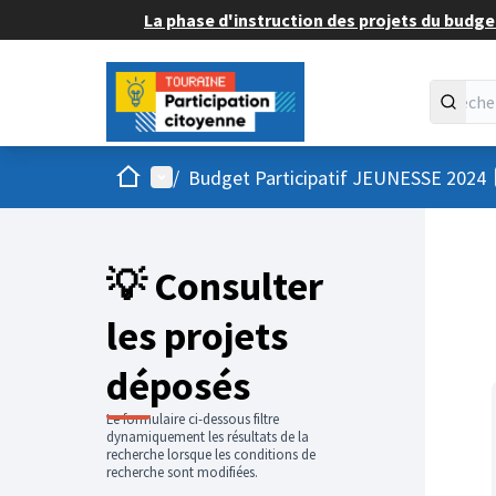
La phase d'instruction des projets du budget
Accueil
Menu principal
/
Budget Participatif JEUNESSE 2024
💡 Consulter
les projets
déposés
Le formulaire ci-dessous filtre
dynamiquement les résultats de la
recherche lorsque les conditions de
recherche sont modifiées.