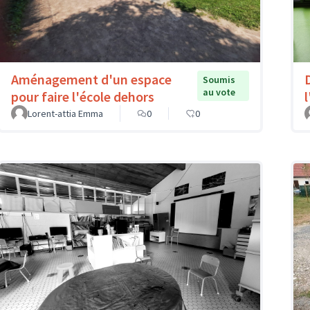
Aménagement d'un espace
Soumis
au vote
pour faire l'école dehors
l
Lorent-attia Emma
0
0