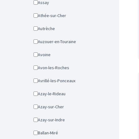
Assay
Athée-sur-Cher
Autrèche
Auzouer-en-Touraine
Avoine
Avon-les-Roches
Avrillé-les-Ponceaux
Azay-le-Rideau
Azay-sur-Cher
Azay-sur-Indre
Ballan-Miré