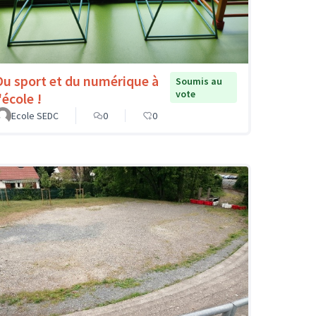
Du sport et du numérique à
Soumis au
vote
'école !
Ecole SEDC
0
0