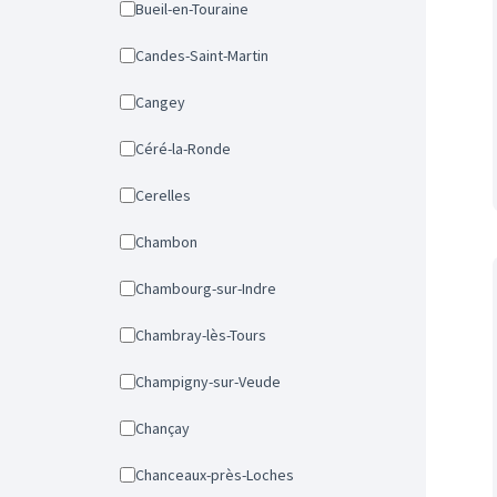
Bueil-en-Touraine
Candes-Saint-Martin
Cangey
Céré-la-Ronde
Cerelles
Chambon
Chambourg-sur-Indre
Chambray-lès-Tours
Champigny-sur-Veude
Chançay
Chanceaux-près-Loches