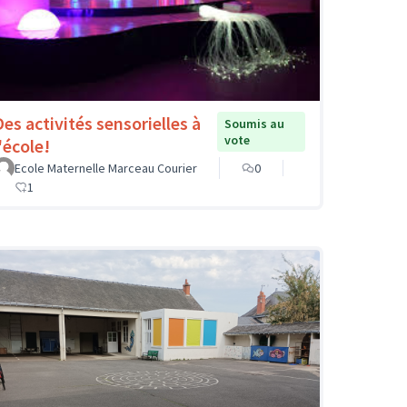
Des activités sensorielles à
Soumis au
vote
'école!
Ecole Maternelle Marceau Courier
0
1