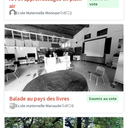
vote
air
Ecole Maternelle Monnaie
0
2
Balade au pays des livres
Soumis au vote
Ecole maternelle Mariaude
0
0