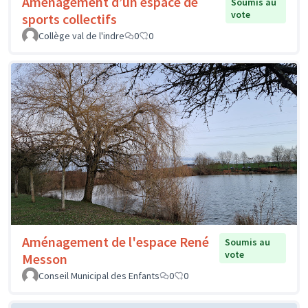
Aménagement d’un espace de
Soumis au
vote
sports collectifs
Collège val de l'indre
0
0
Aménagement de l'espace René
Soumis au
vote
Messon
Conseil Municipal des Enfants
0
0