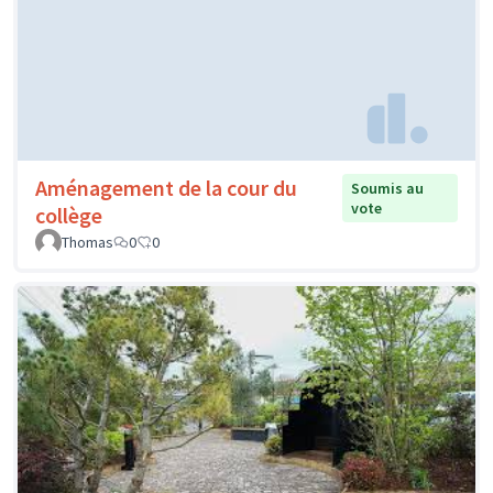
Aménagement de la cour du
Soumis au
vote
collège
Thomas
0
0