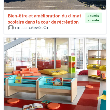
Bien-être et amélioration du climat
Soumis
au vote
scolaire dans la cour de récréation
LEHEUDRE Céline
0
1