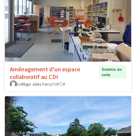
Aménagement d'un espace
Soumis au
vote
collaboratif au CDI
Collège Jules Ferry
0
0