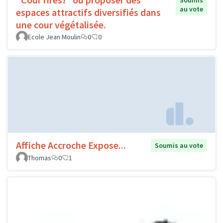
Soumis
au vote
espaces attractifs diversifiés dans
une cour végétalisée.
Ecole Jean Moulin
0
0
Affiche Accroche Expose...
Soumis au vote
Thomas
0
1