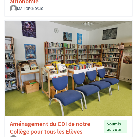
autonomie
MALIGE
0
0
Aménagement du CDI de notre
Soumis
au vote
Collège pour tous les Elèves