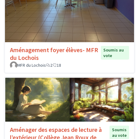
Aménagement foyer élèves- MFR
Soumis au
vote
du Lochois
MFR du Lochois
2
18
Aménager des espaces de lecture à
Soumis
au vote
l’extérieur (Collège Jean Roux de