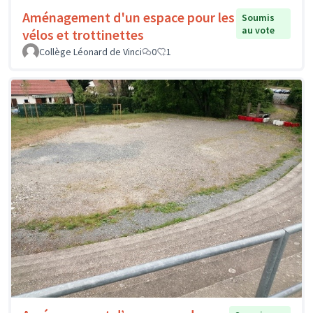
Aménagement d'un espace pour les
Soumis
au vote
vélos et trottinettes
Collège Léonard de Vinci
0
1