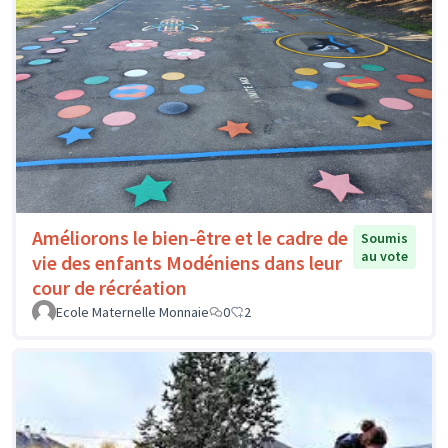
Améliorons le bien-être et le cadre de
Soumis
au vote
vie des enfants Modéniens dans leur
cour de récréation
Ecole Maternelle Monnaie
0
2