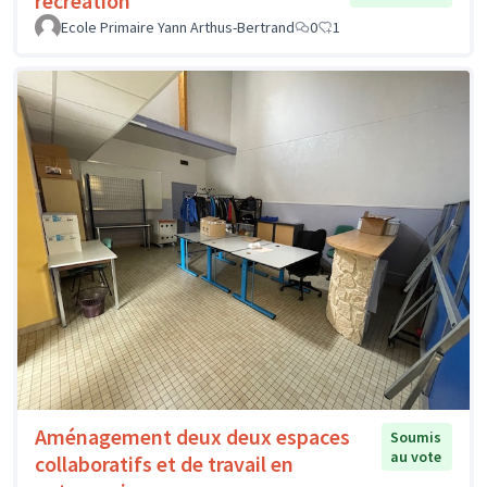
récréation
Ecole Primaire Yann Arthus-Bertrand
0
1
Aménagement deux deux espaces
Soumis
au vote
collaboratifs et de travail en