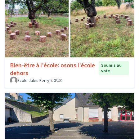
Bien-être à l'école: osons l'école
Soumis au
vote
dehors
Ecole Jules Ferry
0
0