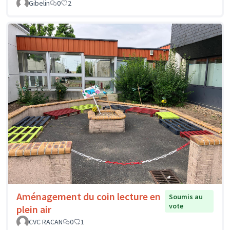
Gibelin
0
2
Aménagement du coin lecture en
Soumis au
vote
plein air
CVC RACAN
0
1