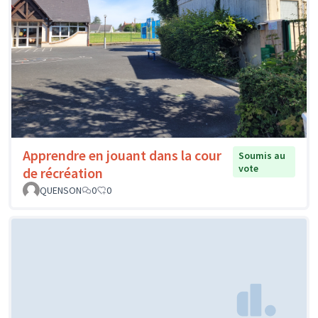
Apprendre en jouant dans la cour
Soumis au
vote
de récréation
QUENSON
0
0