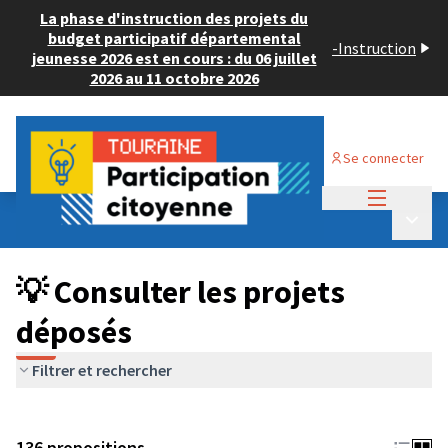
La phase d'instruction des projets du
budget participatif départemental
-
Instruction
jeunesse 2026 est en cours : du 06 juillet
2026 au 11 octobre 2026
Se connecter
Menu princi
Budget Participatif JEUNESSE 2024
/
Menu p
💡 Consulter les projets déposés
💡 Consulter les projets
déposés
Filtrer et rechercher
136 propositions