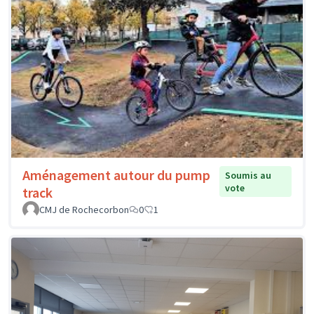
Aménagement autour du pump
Soumis au
vote
track
CMJ de Rochecorbon
0
1