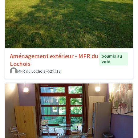
Aménagement extérieur - MFR du
Soumis au
vote
Lochois
MFR du Lochois
2
18