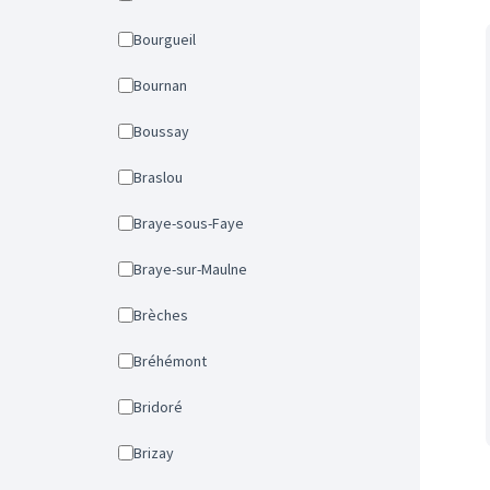
Bourgueil
Bournan
Boussay
Braslou
Braye-sous-Faye
Braye-sur-Maulne
Brèches
Bréhémont
Bridoré
Brizay