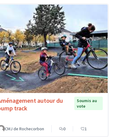
Aménagement autour du
Soumis au
vote
pump track
CMJ de Rochecorbon
0
1