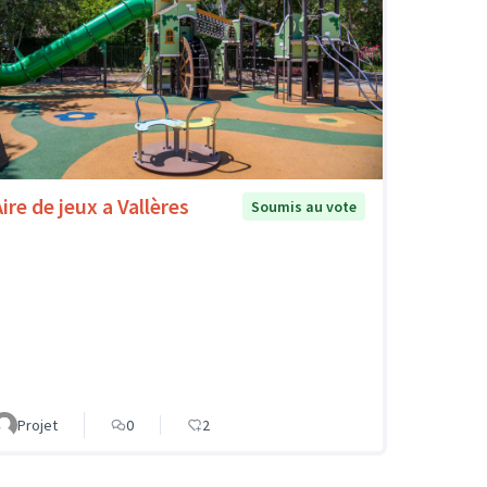
ire de jeux a Vallères
Soumis au vote
Projet
0
2