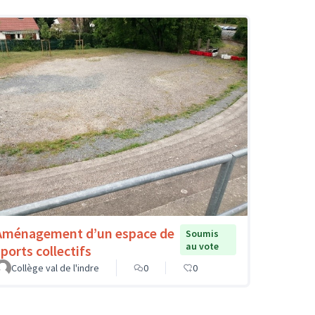
Aménagement d’un espace de
Soumis
au vote
sports collectifs
Collège val de l'indre
0
0