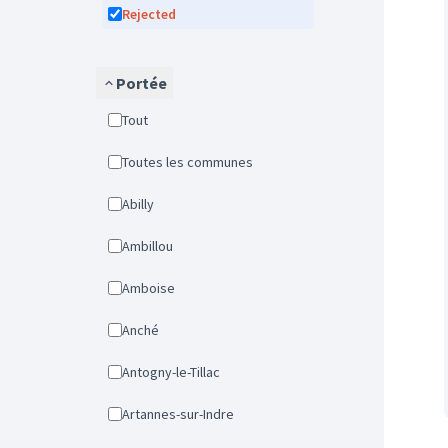
Rejected
Portée
Tout
Toutes les communes
Abilly
Ambillou
Amboise
Anché
Antogny-le-Tillac
Artannes-sur-Indre