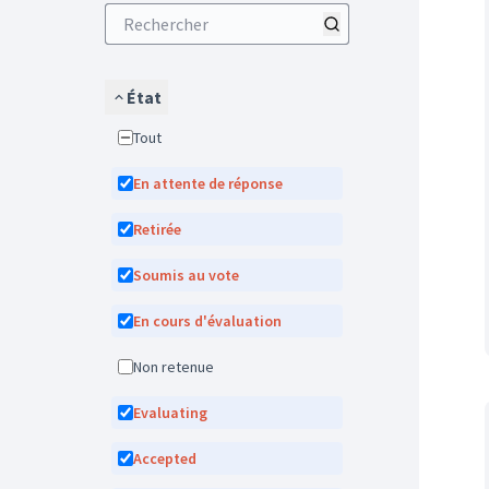
État
Tout
En attente de réponse
Retirée
Soumis au vote
En cours d'évaluation
Non retenue
Evaluating
Accepted