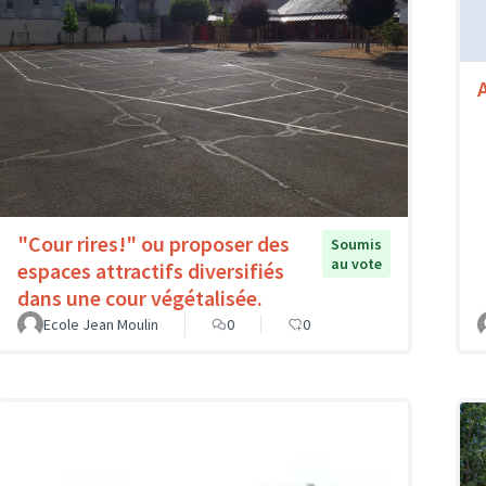
"Cour rires!" ou proposer des
Soumis
au vote
espaces attractifs diversifiés
dans une cour végétalisée.
Ecole Jean Moulin
0
0