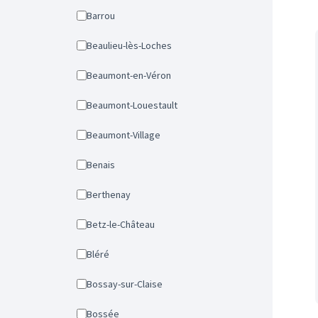
Barrou
Beaulieu-lès-Loches
Beaumont-en-Véron
Beaumont-Louestault
Beaumont-Village
Benais
Berthenay
Betz-le-Château
Bléré
Bossay-sur-Claise
Bossée