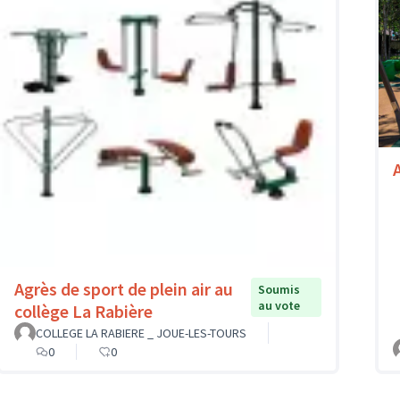
A
Agrès de sport de plein air au
Soumis
au vote
collège La Rabière
COLLEGE LA RABIERE _ JOUE-LES-TOURS
0
0