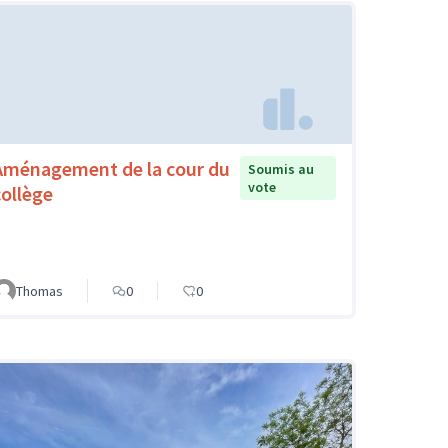
Aménagement de la cour du
Soumis au
vote
collège
Thomas
0
0