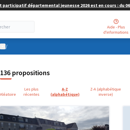
 participatif départemental jeunesse 2026 est en cours : du 06 
Aide - Plus
d'informations
Menu utilisateur
/
136 propositions
Les plus
A-Z
Z-A (alphabétique
Aléatoire
récentes
(alphabétique)
inverse)