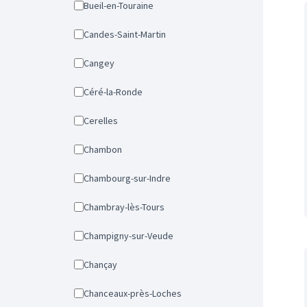
Bueil-en-Touraine
Candes-Saint-Martin
Cangey
Céré-la-Ronde
Cerelles
Chambon
Chambourg-sur-Indre
Chambray-lès-Tours
Champigny-sur-Veude
Chançay
Chanceaux-près-Loches