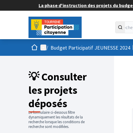
La phase d'instruction des projets du budget
Accueil
Menu principal
/
Budget Participatif JEUNESSE 2024
💡 Consulter
les projets
déposés
Le formulaire ci-dessous filtre
dynamiquement les résultats de la
recherche lorsque les conditions de
recherche sont modifiées.