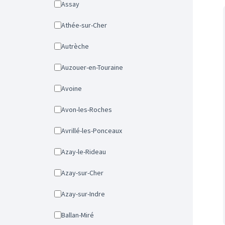
Assay
Athée-sur-Cher
Autrèche
Auzouer-en-Touraine
Avoine
Avon-les-Roches
Avrillé-les-Ponceaux
Azay-le-Rideau
Azay-sur-Cher
Azay-sur-Indre
Ballan-Miré