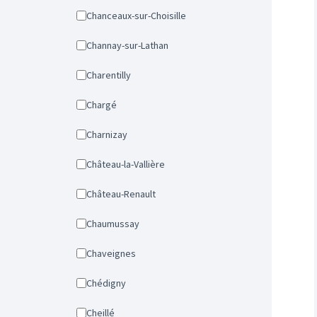
Chanceaux-sur-Choisille
Channay-sur-Lathan
Charentilly
Chargé
Charnizay
Château-la-Vallière
Château-Renault
Chaumussay
Chaveignes
Chédigny
Cheillé