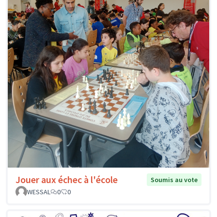
Jouer aux échec à l'école
Soumis au vote
WESSAL
0
0