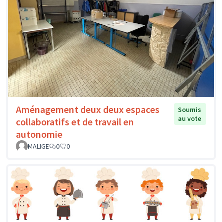
Aménagement deux deux espaces
Soumis
au vote
collaboratifs et de travail en
autonomie
MALIGE
0
0