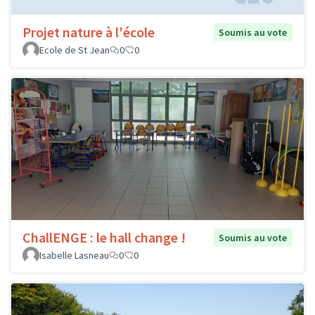
Projet nature à l'école
Soumis au vote
Ecole de St Jean
0
0
ChallENGE : le hall change !
Soumis au vote
Isabelle Lasneau
0
0