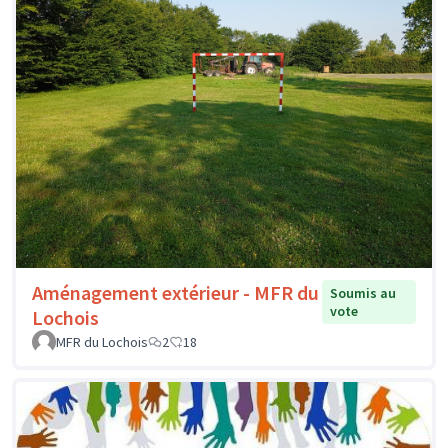
Aménagement extérieur - MFR du
Soumis au
vote
Lochois
MFR du Lochois
2
18