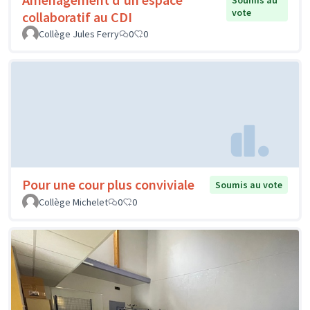
Soumis au
vote
collaboratif au CDI
Collège Jules Ferry
0
0
Pour une cour plus conviviale
Soumis au vote
Collège Michelet
0
0