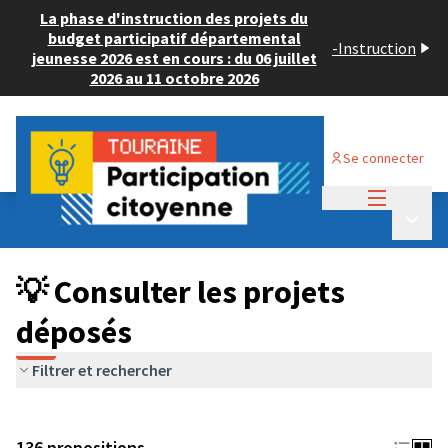
La phase d'instruction des projets du
budget participatif départemental
-
Instruction
jeunesse 2026 est en cours : du 06 juillet
2026 au 11 octobre 2026
Se connecter
Menu princi
Budget Participatif JEUNESSE 2024
/
Menu p
💡 Consulter les projets déposés
💡 Consulter les projets
déposés
Filtrer et rechercher
136 propositions