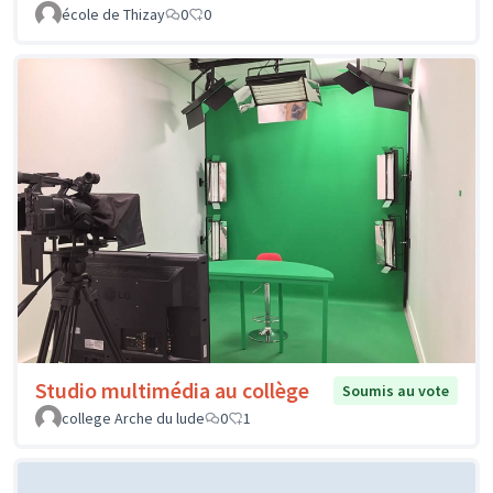
école de Thizay
0
0
Studio multimédia au collège
Soumis au vote
college Arche du lude
0
1