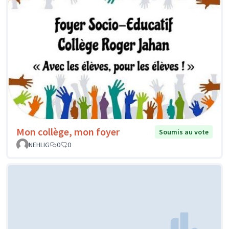
Mon collège, mon foyer
Soumis au vote
NEHLIG
0
0