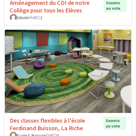
Aménagement du CDI de notre
Soumis
au vote
Collège pour tous les Elèves
Gibelin
0
2
Des classes flexibles à l'école
Soumis
au vote
Ferdinand Buisson, La Riche
Ecole F. Buisson
0
0