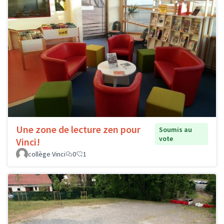
Une zone de lecture zen pour
Soumis au
vote
Vinci!
collège Vinci
0
1