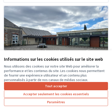
Informations sur les cookies utilisés sur le site web
Nous utilisons des cookies sur notre site Web pour améliorer la
performance et les contenus du site. Les cookies nous permettent
de fournir une expérience utilisateur et un contenu plus
personnalisés à partir de nos canaux de médias sociaux.
Tout accepter
Création d'espaces ombragés et
Soumis
Accepter seulement les cookies essentiels
au vote
zones de jeux détentes dans la cour
de l'école
Paramètres
Ecole primaire du Kiosque
0
26