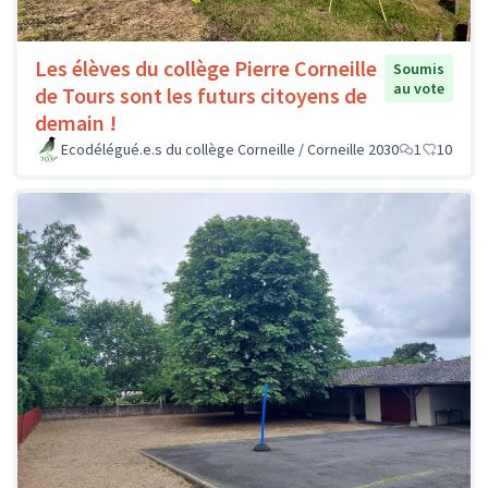
Les élèves du collège Pierre Corneille
Soumis
au vote
de Tours sont les futurs citoyens de
demain !
Ecodélégué.e.s du collège Corneille / Corneille 2030
1
10