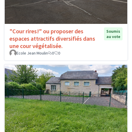
"Cour rires!" ou proposer des
Soumis
au vote
espaces attractifs diversifiés dans
une cour végétalisée.
Ecole Jean Moulin
0
0