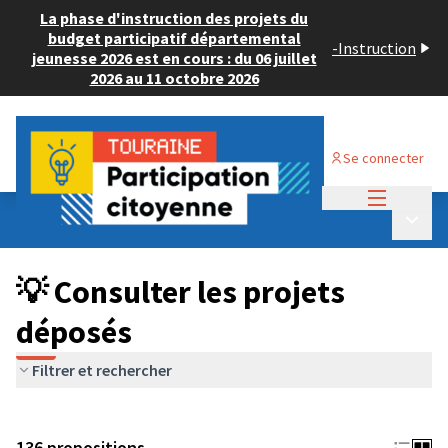
La phase d'instruction des projets du
budget participatif départemental
-
Instruction
jeunesse 2026 est en cours : du 06 juillet
2026 au 11 octobre 2026
Se connecter
Menu princi
Budget Participatif JEUNESSE 2024
/
Menu p
💡 Consulter les projets déposés
💡 Consulter les projets
déposés
Filtrer et rechercher
136 propositions