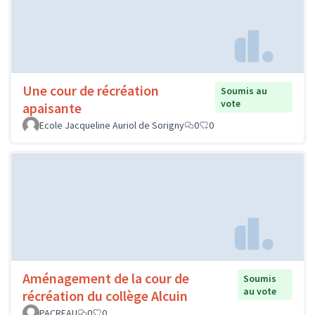
Une cour de récréation
Soumis au
vote
apaisante
Ecole Jacqueline Auriol de Sorigny
0
0
Aménagement de la cour de
Soumis
au vote
récréation du collège Alcuin
PACREAU
0
0