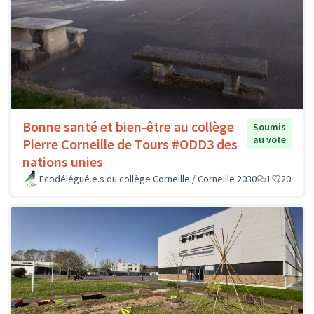
Bonne santé et bien-être au collège
Soumis
au vote
Pierre Corneille de Tours #ODD3 des
nations unies
Ecodélégué.e.s du collège Corneille / Corneille 2030
1
20