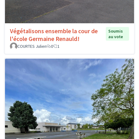
Végétalisons ensemble la cour de
Soumis
au vote
l'école Germaine Renauld!
COURTES Julien
0
1