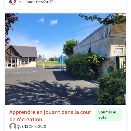
CMJ Fondettes
0
1
Apprendre en jouant dans la cour
Soumis au
vote
de récréation
QUENSON
0
0