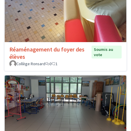
Réaménagement du foyer des
Soumis au
vote
élèves
Collège Ronsard
0
1