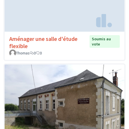
Aménager une salle d'étude
Soumis au
vote
flexible
Thomas
0
0