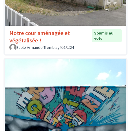
Notre cour aménagée et
Soumis au
vote
végétalisée !
Ecole Armande Tremblay
1
24