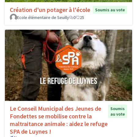
Création d'un potager à l'école
Soumis au vote
Ecole élémentaire de Seuilly
0
25
Le Conseil Municipal des Jeunes de
Soumis
au vote
Fondettes se mobilise contre la
maltraitance animale : aidez le refuge
SPA de Luynes !