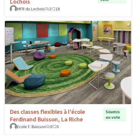
Lochois
MFR du Lochois
2
18
Des classes flexibles à l'école
Soumis
au vote
Ferdinand Buisson, La Riche
Ecole F. Buisson
0
0