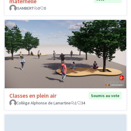
maternelle
ISAMBERT
0
0
Classes en plein air
Soumis au vote
Collège Alphonse de Lamartine
1
34