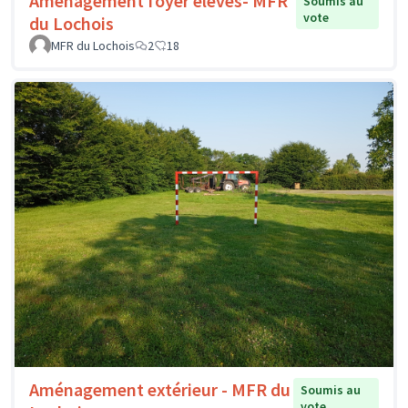
Aménagement foyer élèves- MFR
Soumis au
vote
du Lochois
MFR du Lochois
2
18
Aménagement extérieur - MFR du
Soumis au
vote