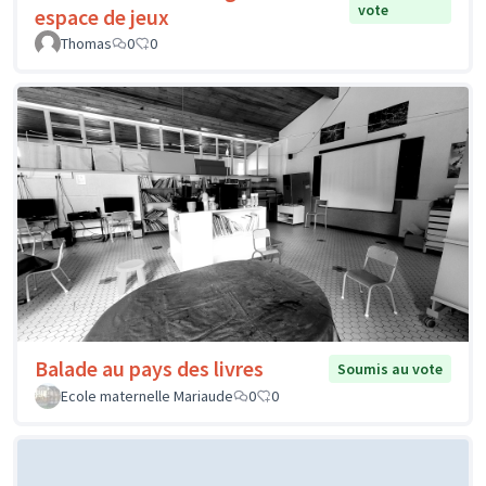
vote
espace de jeux
Thomas
0
0
Balade au pays des livres
Soumis au vote
Ecole maternelle Mariaude
0
0