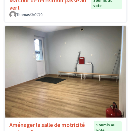
Ma cour de récréation passe au
Soumis au
vote
vert
Thomas
0
0
Aménager la salle de motricité
Soumis au
vote