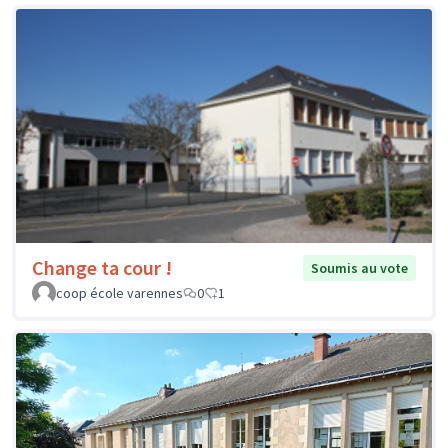
Change ta cour !
Soumis au vote
coop école varennes
0
1