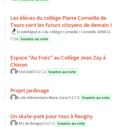
Les élèves du collège Pierre Corneille de
Tours sont les futurs citoyens de demain !
Ecodélégué.e.s du collège Corneille / Corneille 2030
1
10
Soumis au vote
Espace "Au Frais" au Collège Jean Zay à
Chinon
FOUCAULT
1
2
Soumis au vote
Projet jardinage
Ecole élémentaire Marie Curie
1
1
Soumis au vote
Un skate-park pour tous à Reugny
CMJ de Reugny
1
1
Soumis au vote