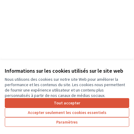
Informations sur les cookies utilisés sur le site web
Nous utilisons des cookies sur notre site Web pour améliorer la
Conditions d'utilisation
performance et les contenus du site. Les cookies nous permettent
Paramètres des cookies
de fournir une expérience utilisateur et un contenu plus
CD37 sur X
CD37 sur Facebook
CD37 sur Instagram
CD37 sur YouTube
personnalisés à partir de nos canaux de médias sociaux.
(Lien externe)
(Lien externe)
(Lien externe)
(Lien externe)
Tout accepter
Accepter seulement les cookies essentiels
Licence Cre
(Lien extern
Paramètres
(Lien externe)
Site réalisé grâce au
logiciel libre Decidim
.
(Lien externe)