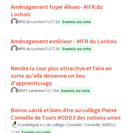
Aménagement foyer élèves- MFR du
Lochois
MFR du Lochois
2
18
Soumis au vote
Aménagement extérieur - MFR du Lochois
MFR du Lochois
2
18
Soumis au vote
Rendre la cour plus attractive et faire en
sorte qu'elle devienne un lieu
d'apprentissage
DROT sandrine
1
64
Soumis au vote
Bonne santé et bien-être au collège Pierre
Corneille de Tours #ODD3 des nations unies
Ecodélégué.e.s du collège Corneille / Corneille 2030
1
20
Soumis au vote