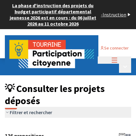
La phase d'instruction des projets du
budget participatif départemental
-
Instruction
jeunesse 2026 est en cours : du 06 juillet
2026 au 11 octobre 2026
Se connecter
Menu princi
Budget Participatif JEUNESSE 2024
/
Menu p
💡 Consulter les projets déposés
💡 Consulter les projets
déposés
Filtrer et rechercher
136 propositions