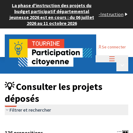
La phase d'instruction des projets du
budget participatif départemental
-
Instruction
jeunesse 2026 est en cours : du 06 juillet
2026 au 11 octobre 2026
Se connecter
Menu princi
Budget Participatif JEUNESSE 2024
/
Menu p
💡 Consulter les projets déposés
💡 Consulter les projets
déposés
Filtrer et rechercher
136 propositions