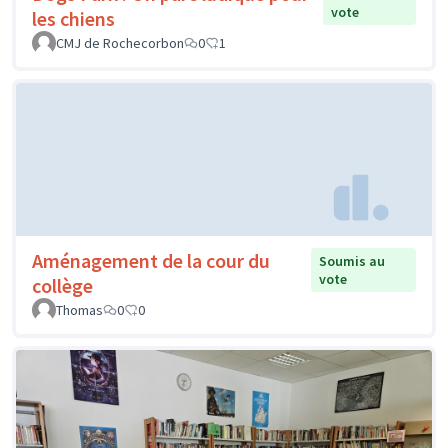
vote
les chiens
CMJ de Rochecorbon
0
1
Aménagement de la cour du
Soumis au
vote
collège
Thomas
0
0