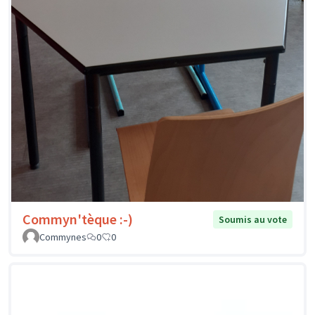
Commyn'tèque :-)
Soumis au vote
Commynes
0
0