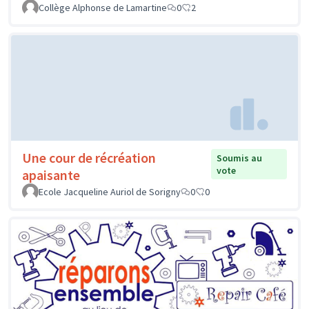
Collège Alphonse de Lamartine
0
2
Une cour de récréation
Soumis au
vote
apaisante
Ecole Jacqueline Auriol de Sorigny
0
0