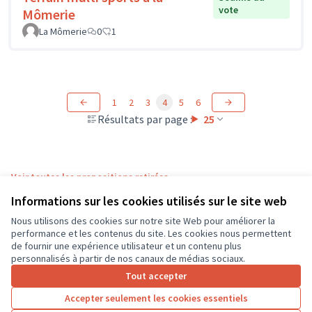
vote
Mômerie
La Mômerie
0
1
1
2
3
4
5
6
Résultats par page :
25
Voir toutes les propositions retirées
Informations sur les cookies utilisés sur le site web
Nous utilisons des cookies sur notre site Web pour améliorer la
Conditions d'utilisation
performance et les contenus du site. Les cookies nous permettent
Paramètres des cookies
de fournir une expérience utilisateur et un contenu plus
CD37 sur X
CD37 sur Facebook
CD37 sur Instagram
CD37 sur YouTube
personnalisés à partir de nos canaux de médias sociaux.
(Lien externe)
(Lien externe)
(Lien externe)
(Lien externe)
Tout accepter
Accepter seulement les cookies essentiels