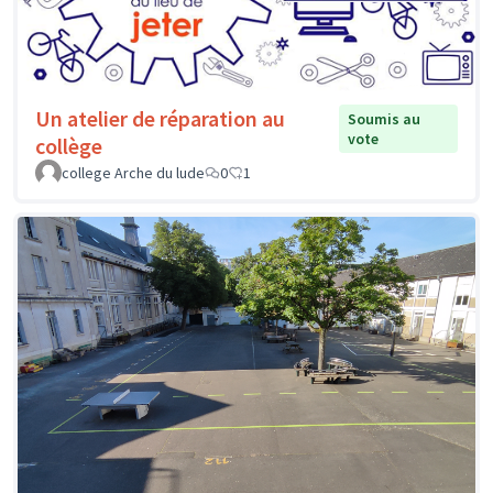
Un atelier de réparation au
Soumis au
vote
collège
college Arche du lude
0
1