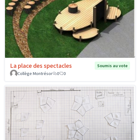
La place des spectacles
Soumis au vote
Collège Montrésor
0
0