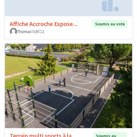
Affiche Accroche Expose...
Soumis au vote
Thomas
0
1
Terrain multi sports à la
Soumis au