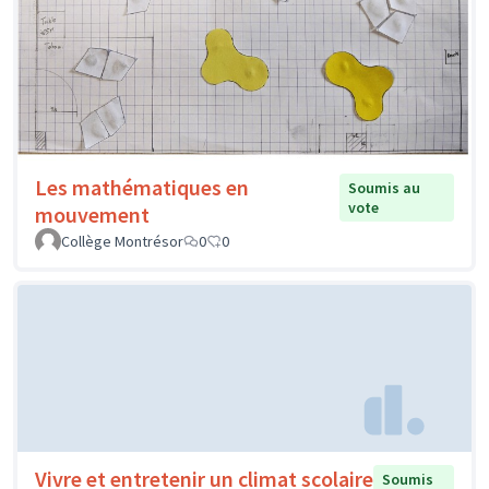
Les mathématiques en
Soumis au
vote
mouvement
Collège Montrésor
0
0
Vivre et entretenir un climat scolaire
Soumis