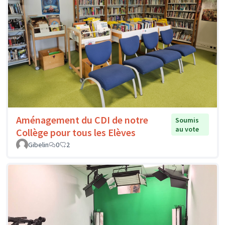
Aménagement du CDI de notre
Soumis
au vote
Collège pour tous les Elèves
Gibelin
0
2