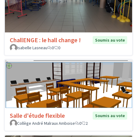
ChallENGE : le hall change !
Soumis au vote
Isabelle Lasneau
0
0
Salle d'étude flexible
Soumis au vote
Collège André Malraux Amboise
0
2