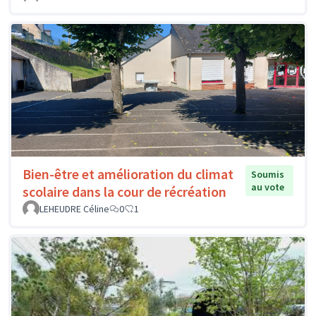
Bien-être et amélioration du climat
Soumis
au vote
scolaire dans la cour de récréation
LEHEUDRE Céline
0
1