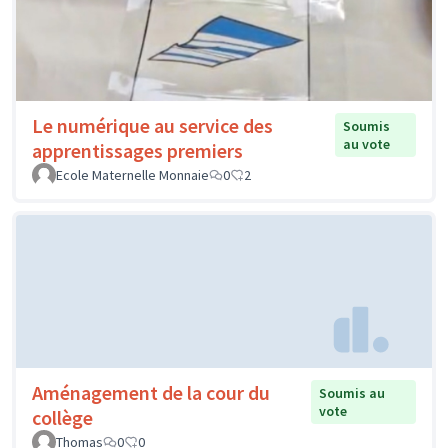
Le numérique au service des
Soumis
au vote
apprentissages premiers
Ecole Maternelle Monnaie
0
2
Aménagement de la cour du
Soumis au
vote
collège
Thomas
0
0