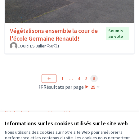
Végétalisons ensemble la cour de
Soumis
au vote
l'école Germaine Renauld!
COURTES Julien
0
1
1
…
4
5
6
Résultats par page :
25
Voir toutes les propositions retirées
Informations sur les cookies utilisés sur le site web
Nous utilisons des cookies sur notre site Web pour améliorer la
Conditions d'utilisation
performance et les contenus du site. Les cookies nous permettent