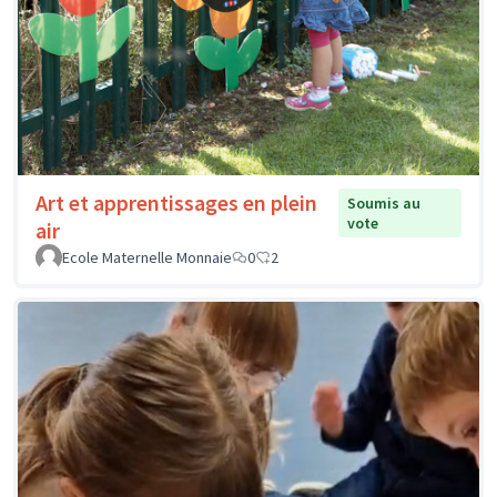
Art et apprentissages en plein
Soumis au
vote
air
Ecole Maternelle Monnaie
0
2