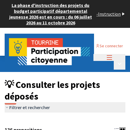
La phase d'instruction des projets du
budget participatif départemental
-
Instruction
jeunesse 2026 est en cours : du 06 juillet
2026 au 11 octobre 2026
Se connecter
Menu princi
Budget Participatif JEUNESSE 2024
/
Menu p
💡 Consulter les projets déposés
💡 Consulter les projets
déposés
Filtrer et rechercher
136 propositions