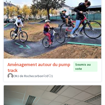
Aménagement autour du pump
Soumis au
vote
track
CMJ de Rochecorbon
0
1