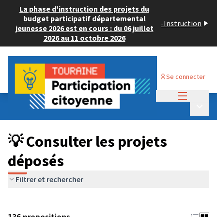
La phase d'instruction des projets du
budget participatif départemental
-
Instruction
jeunesse 2026 est en cours : du 06 juillet
2026 au 11 octobre 2026
Se connecter
Menu princi
Budget Participatif JEUNESSE 2024
/
Menu p
💡 Consulter les projets déposés
💡 Consulter les projets
déposés
Filtrer et rechercher
136 propositions