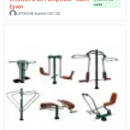
vote
Epain
LATOUCHE Karine
6
28