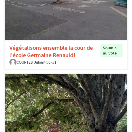
Végétalisons ensemble la cour de
Soumis
au vote
l'école Germaine Renauld!
COURTES Julien
0
1