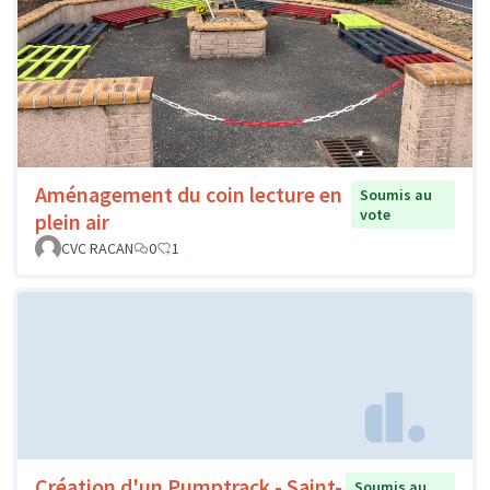
Aménagement du coin lecture en
Soumis au
vote
plein air
CVC RACAN
0
1
Création d'un Pumptrack - Saint-
Soumis au