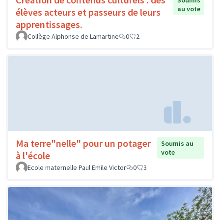
Soumis
au vote
élèves acteurs et passeurs de leurs
apprentissages.
Collège Alphonse de Lamartine
0
2
Ma terre"nelle" pour un potager
Soumis au
vote
à l'école
Ecole maternelle Paul Emile Victor
0
3