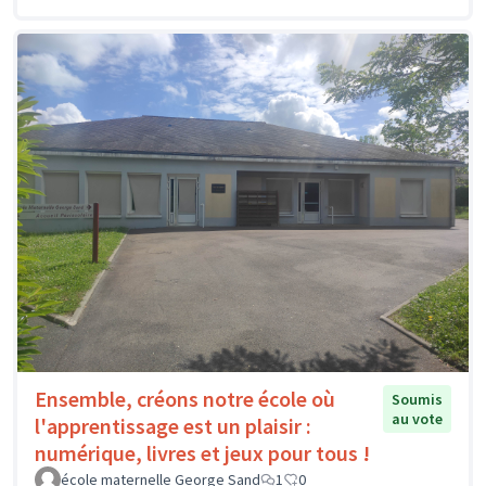
Ensemble, créons notre école où
Soumis
au vote
l'apprentissage est un plaisir :
numérique, livres et jeux pour tous !
école maternelle George Sand
1
0