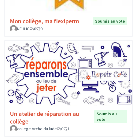
Mon collège, ma flexiperm
Soumis au vote
NEHLIG
0
0
Un atelier de réparation au
Soumis au
vote
collège
college Arche du lude
0
1