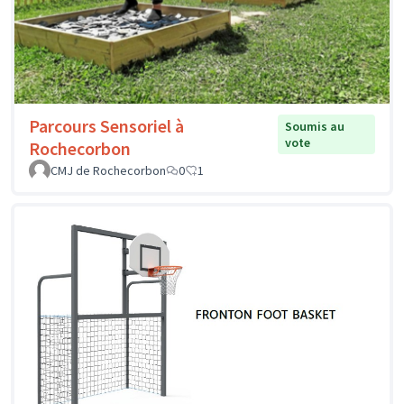
Parcours Sensoriel à
Soumis au
vote
Rochecorbon
CMJ de Rochecorbon
0
1