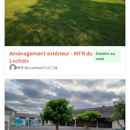
Aménagement extérieur - MFR du
Soumis au
vote
Lochois
MFR du Lochois
2
18