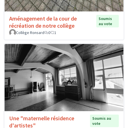
Aménagement de la cour de
Soumis
au vote
récréation de notre collège
Collège Ronsard
0
1
Une "maternelle résidence
Soumis au
vote
d'artistes"