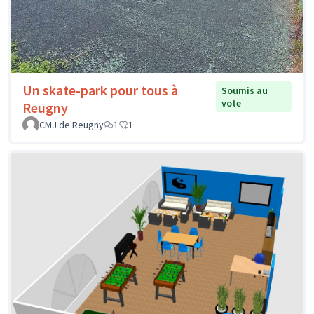
Un skate-park pour tous à
Soumis au
vote
Reugny
CMJ de Reugny
1
1