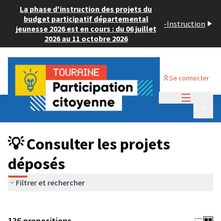
La phase d'instruction des projets du
budget participatif départemental
-
Instruction
jeunesse 2026 est en cours : du 06 juillet
2026 au 11 octobre 2026
Se connecter
Menu princi
Budget Participatif JEUNESSE 2024
/
Menu p
💡 Consulter les projets déposés
💡 Consulter les projets
déposés
Filtrer et rechercher
136 propositions