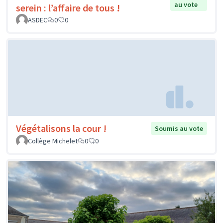
au vote
serein : l’affaire de tous !
ASDEC
0
0
Végétalisons la cour !
Soumis au vote
Collège Michelet
0
0