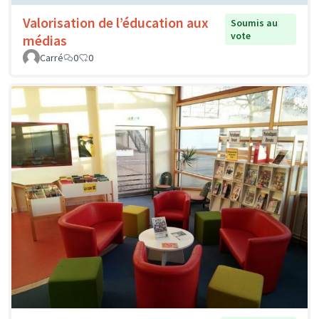
Valorisation de l’éducation aux
Soumis au
vote
médias
Carré
0
0