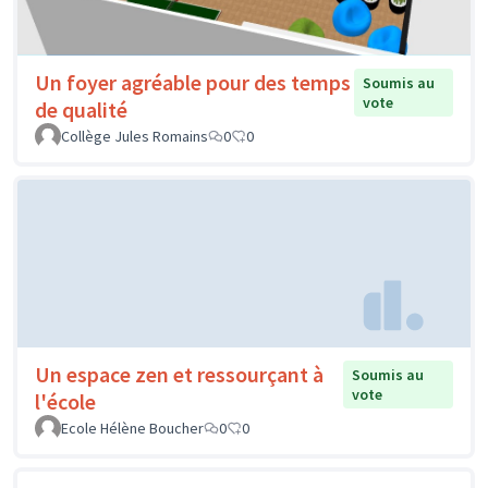
Un foyer agréable pour des temps
Soumis au
vote
de qualité
Collège Jules Romains
0
0
Un espace zen et ressourçant à
Soumis au
vote
l'école
Ecole Hélène Boucher
0
0