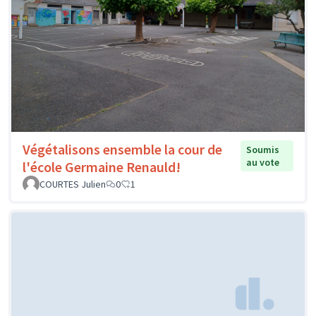
Végétalisons ensemble la cour de
Soumis
au vote
l'école Germaine Renauld!
COURTES Julien
0
1