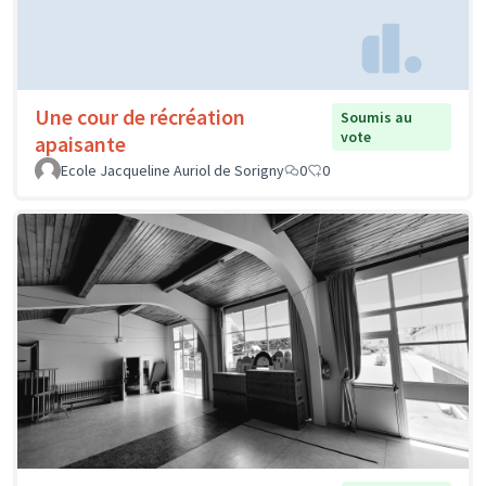
Une cour de récréation
Soumis au
vote
apaisante
Ecole Jacqueline Auriol de Sorigny
0
0