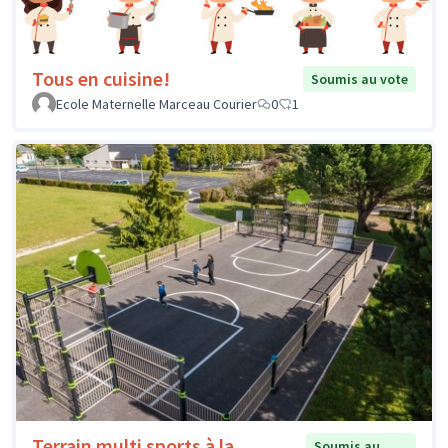
Tous en cuisine!
Soumis au vote
Ecole Maternelle Marceau Courier
0
1
Terrain multi sports à la
Soumis au