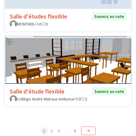
Salle d'études flexible
Soumis au vote
MONTHEIL
0
0
Salle d'étude flexible
Soumis au vote
Collège André Malraux Amboise
0
2
1
2
3
…
6