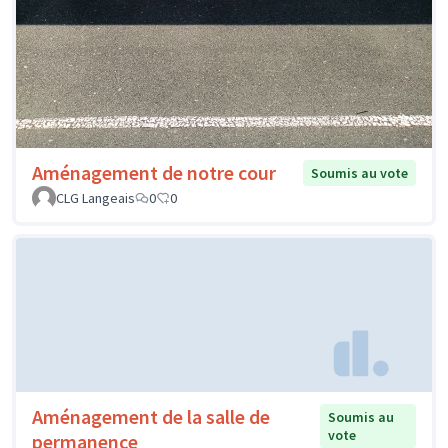
Aménagement de notre cour
Soumis au vote
CLG Langeais
0
0
Aménagement de la salle de
Soumis au
vote
permanence