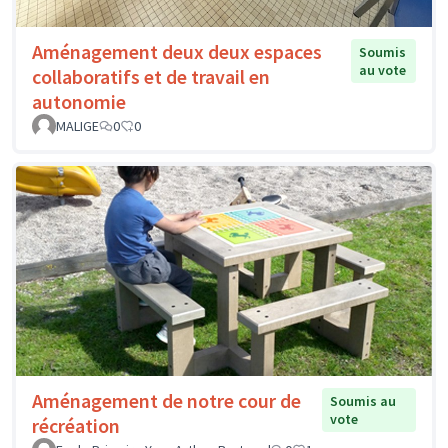
Aménagement deux deux espaces
Soumis
au vote
collaboratifs et de travail en
autonomie
MALIGE
0
0
Aménagement de notre cour de
Soumis au
vote
récréation