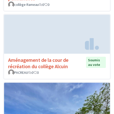
collège Rameau
0
0
Aménagement de la cour de
Soumis
au vote
récréation du collège Alcuin
PACREAU
0
0