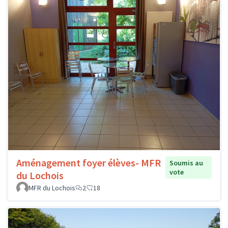
Aménagement foyer élèves- MFR
Soumis au
vote
du Lochois
MFR du Lochois
2
18