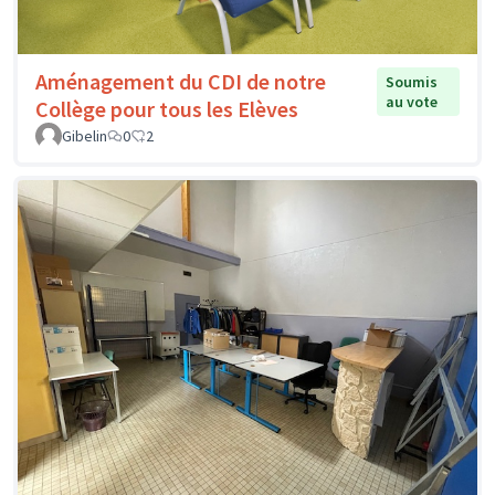
Aménagement du CDI de notre
Soumis
au vote
Collège pour tous les Elèves
Gibelin
0
2