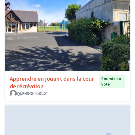
Apprendre en jouant dans la cour
Soumis au
vote
de récréation
QUENSON
0
0