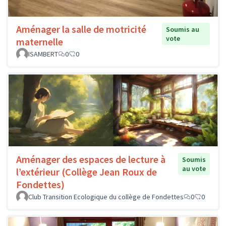
Aménager la salle de motricité
Soumis au
vote
maternelle
ISAMBERT
0
0
Aménager des espaces de lecture à
Soumis
au vote
l’extérieur (Collège Jean Roux de
Fondettes)
Club Transition Ecologique du collège de Fondettes
0
0