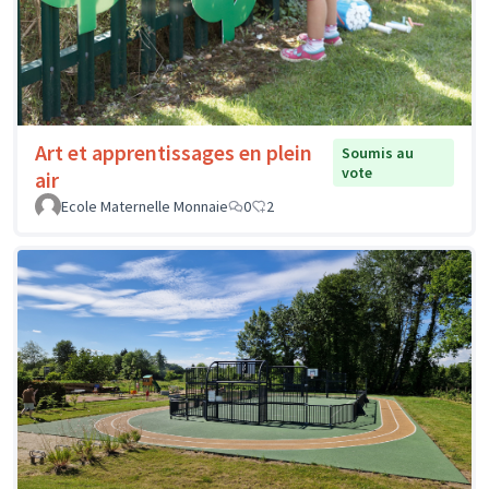
Art et apprentissages en plein
Soumis au
vote
air
Ecole Maternelle Monnaie
0
2