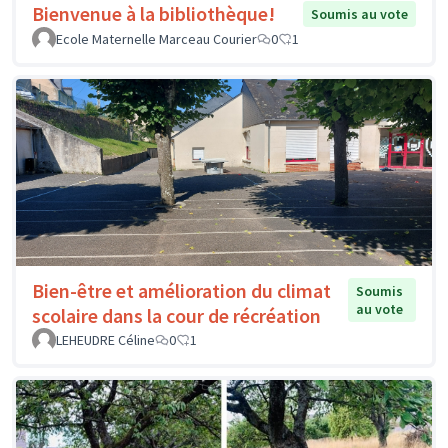
Bienvenue à la bibliothèque!
Soumis au vote
Ecole Maternelle Marceau Courier
0
1
Bien-être et amélioration du climat
Soumis
au vote
scolaire dans la cour de récréation
LEHEUDRE Céline
0
1