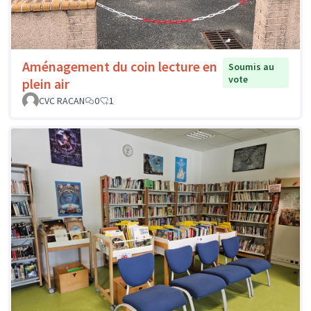
Aménagement du coin lecture en
Soumis au
vote
plein air
CVC RACAN
0
1