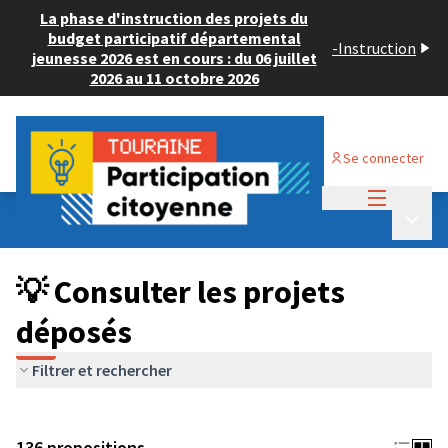
La phase d'instruction des projets du
budget participatif départemental
-
Instruction
jeunesse 2026 est en cours : du 06 juillet
2026 au 11 octobre 2026
Se connecter
Menu princi
Budget Participatif JEUNESSE 2024
/
Menu p
💡 Consulter les projets déposés
💡 Consulter les projets
déposés
Filtrer et rechercher
136 propositions