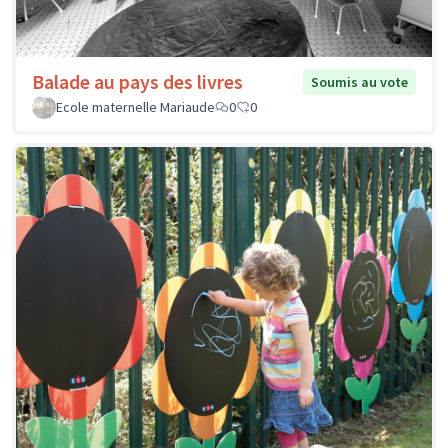
Balade au pays des livres
Soumis au vote
Ecole maternelle Mariaude
0
0