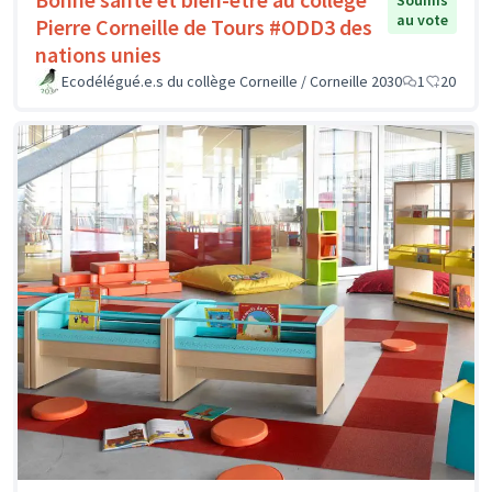
Soumis
au vote
Pierre Corneille de Tours #ODD3 des
nations unies
Ecodélégué.e.s du collège Corneille / Corneille 2030
1
20