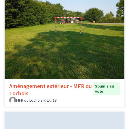
Aménagement extérieur - MFR du
Soumis au
vote
Lochois
MFR du Lochois
2
18