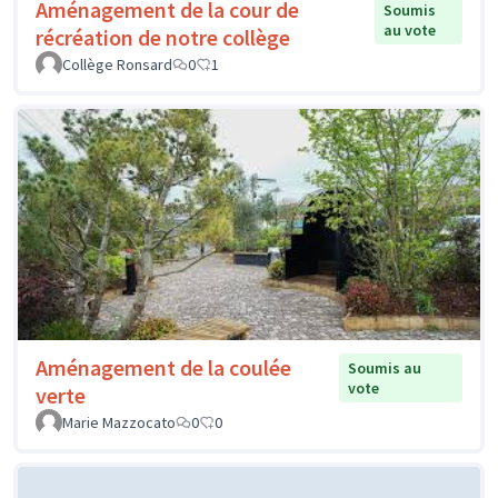
Aménagement de la cour de
Soumis
au vote
récréation de notre collège
Collège Ronsard
0
1
Aménagement de la coulée
Soumis au
vote
verte
Marie Mazzocato
0
0