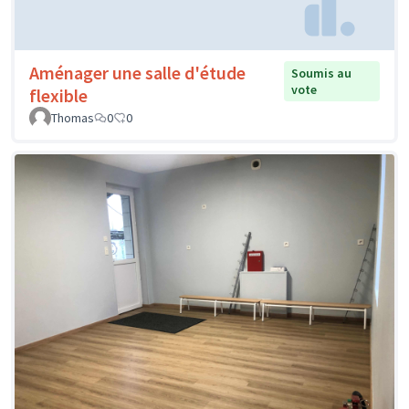
Aménager une salle d'étude
Soumis au
vote
flexible
Thomas
0
0