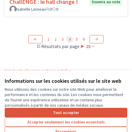
ChallENGE : le hall change !
Soumis au vote
Isabelle Lasneau
0
0
1
2
3
4
5
6
Résultats par page :
25
Voir toutes les propositions retirées
Informations sur les cookies utilisés sur le site web
Nous utilisons des cookies sur notre site Web pour améliorer la
Conditions d'utilisation
performance et les contenus du site. Les cookies nous permettent
Paramètres des cookies
de fournir une expérience utilisateur et un contenu plus
CD37 sur X
CD37 sur Facebook
CD37 sur Instagram
CD37 sur YouTube
personnalisés à partir de nos canaux de médias sociaux.
(Lien externe)
(Lien externe)
(Lien externe)
(Lien externe)
Tout accepter
Accepter seulement les cookies essentiels
Licence Cre
(Lien extern
Paramètres