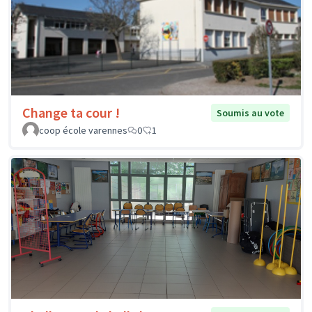
Change ta cour !
Soumis au vote
coop école varennes
0
1