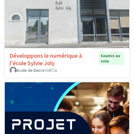
Développons le numérique à
Soumis au
vote
l'école Sylvie Joly
école de Dierre
0
1