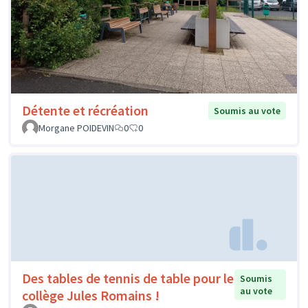
Détente et récréation
Soumis au vote
Morgane POIDEVIN
0
0
Des tables de tennis de table pour le
Soumis
au vote
collège Jules Romains !