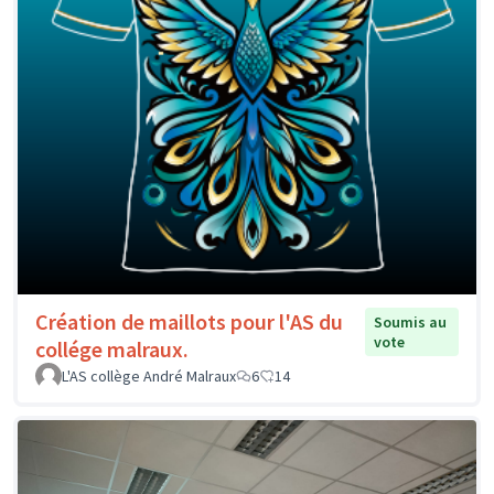
Création de maillots pour l'AS du
Soumis au
vote
collége malraux.
L'AS collège André Malraux
6
14