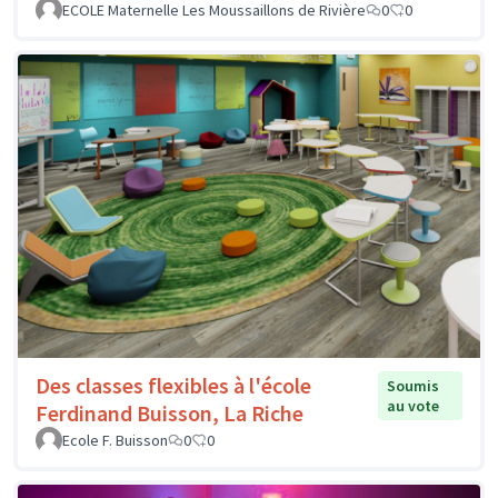
ECOLE Maternelle Les Moussaillons de Rivière
0
0
Des classes flexibles à l'école
Soumis
au vote
Ferdinand Buisson, La Riche
Ecole F. Buisson
0
0