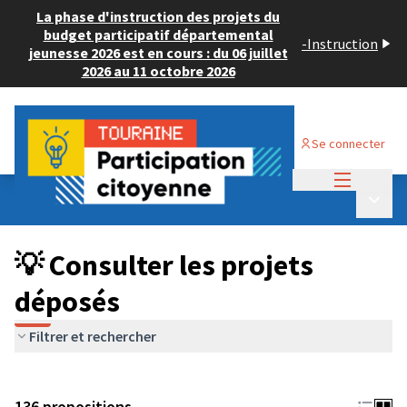
La phase d'instruction des projets du
budget participatif départemental
-
Instruction
jeunesse 2026 est en cours : du 06 juillet
2026 au 11 octobre 2026
Se connecter
Menu princi
Budget Participatif JEUNESSE 2024
/
Menu p
💡 Consulter les projets déposés
💡 Consulter les projets
déposés
Filtrer et rechercher
136 propositions