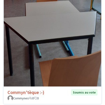
Commyn'tèque :-)
Soumis au vote
Commynes
0
0