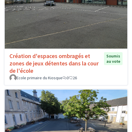
Création d'espaces ombragés et
Soumis
au vote
zones de jeux détentes dans la cour
de l'école
Ecole primaire du Kiosque
0
26