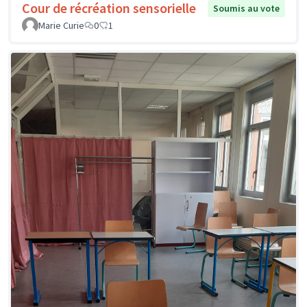
Cour de récréation sensorielle
Soumis au vote
Marie Curie
0
1