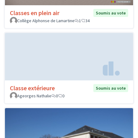
Classes en plein air
Soumis au vote
Collège Alphonse de Lamartine
1
34
Classe extérieure
Soumis au vote
Ageorges Nathalie
0
0