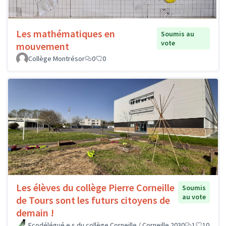
Les mathématiques en
Soumis au
vote
mouvement
Collège Montrésor
0
0
Les élèves du collège Pierre Corneille
Soumis
au vote
de Tours sont les futurs citoyens de
demain !
Ecodélégué.e.s du collège Corneille / Corneille 2030
1
10