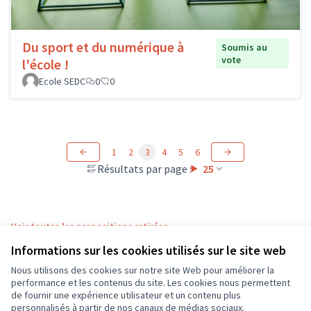
Du sport et du numérique à
Soumis au
vote
l'école !
Ecole SEDC
0
0
1
2
3
4
5
6
Résultats par page :
25
Voir toutes les propositions retirées
Informations sur les cookies utilisés sur le site web
Nous utilisons des cookies sur notre site Web pour améliorer la
Conditions d'utilisation
performance et les contenus du site. Les cookies nous permettent
Paramètres des cookies
de fournir une expérience utilisateur et un contenu plus
CD37 sur X
CD37 sur Facebook
CD37 sur Instagram
CD37 sur YouTube
personnalisés à partir de nos canaux de médias sociaux.