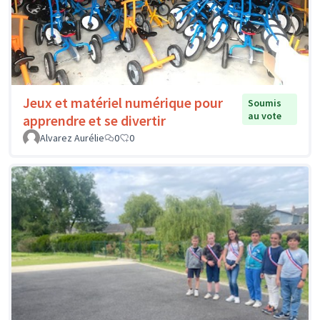
Jeux et matériel numérique pour
Soumis
au vote
apprendre et se divertir
Alvarez Aurélie
0
0