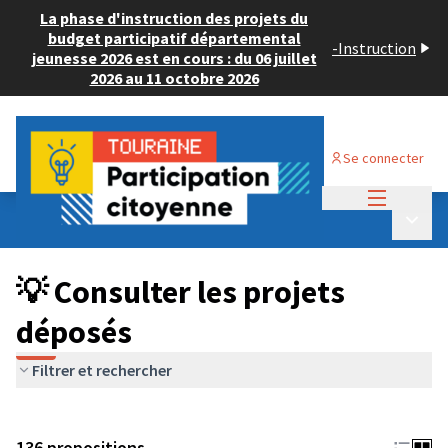
La phase d'instruction des projets du
budget participatif départemental
-
Instruction
jeunesse 2026 est en cours : du 06 juillet
2026 au 11 octobre 2026
Se connecter
Menu princi
Budget Participatif JEUNESSE 2024
/
Menu p
💡 Consulter les projets déposés
💡 Consulter les projets
déposés
Filtrer et rechercher
136 propositions