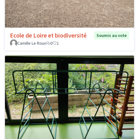
Ecole de Loire et biodiversité
Soumis au vote
Camille Le Roux
0
1