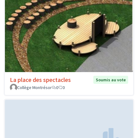
La place des spectacles
Soumis au vote
Collège Montrésor
0
0