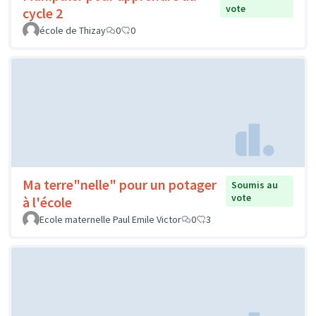
vote
cycle 2
école de Thizay
0
0
Ma terre"nelle" pour un potager
Soumis au
vote
à l'école
Ecole maternelle Paul Emile Victor
0
3