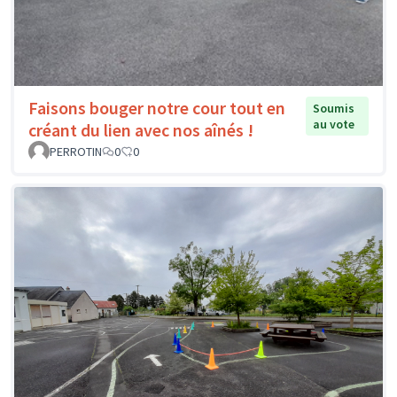
Faisons bouger notre cour tout en
Soumis
au vote
créant du lien avec nos aînés !
PERROTIN
0
0