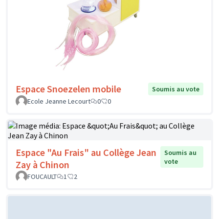
Espace Snoezelen mobile
Soumis au vote
Ecole Jeanne Lecourt
0
0
Espace "Au Frais" au Collège Jean
Soumis au
vote
Zay à Chinon
FOUCAULT
1
2