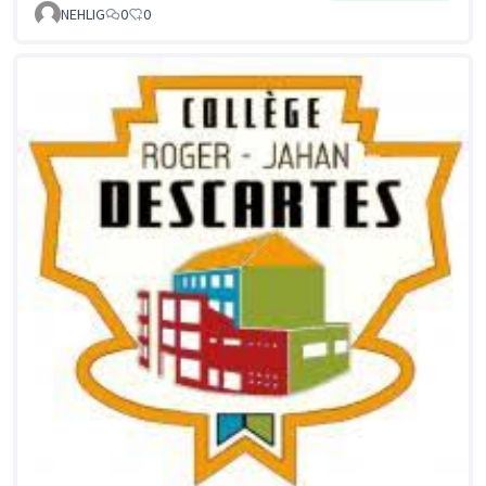
NEHLIG
0
0