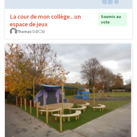
La cour de mon collège...un
Soumis au
vote
espace de jeux
Thomas
0
0