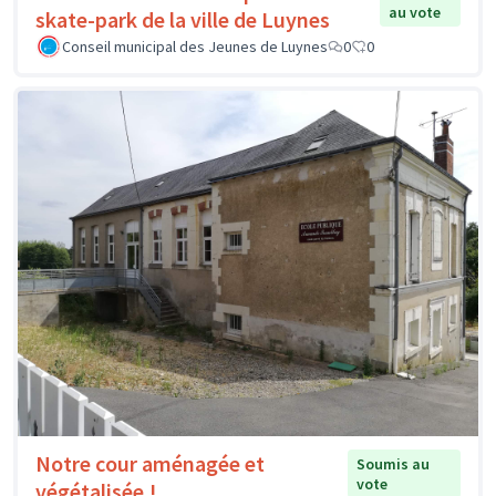
au vote
skate-park de la ville de Luynes
Conseil municipal des Jeunes de Luynes
0
0
Notre cour aménagée et
Soumis au
vote
végétalisée !