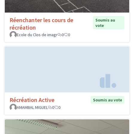
Réenchanter les cours de
Soumis au
vote
récréation
Ecole du Clos de imagr
0
0
Récréation Active
Soumis au vote
AMAMBAL MIGUEL
0
0