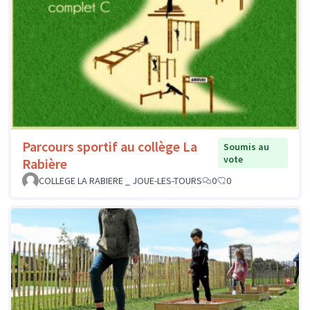
Parcours sportif au collège La
Soumis au
vote
Rabière
COLLEGE LA RABIERE _ JOUE-LES-TOURS
0
0