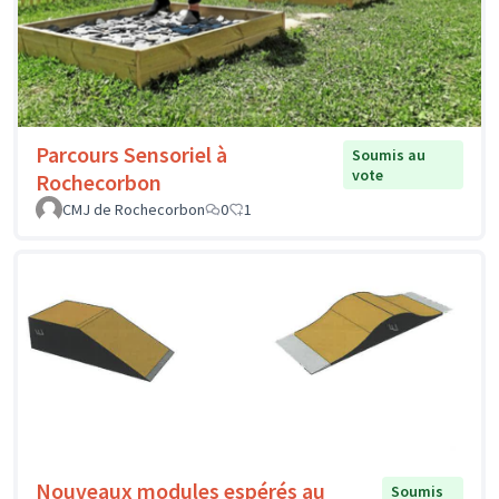
Parcours Sensoriel à
Soumis au
vote
Rochecorbon
CMJ de Rochecorbon
0
1
Nouveaux modules espérés au
Soumis