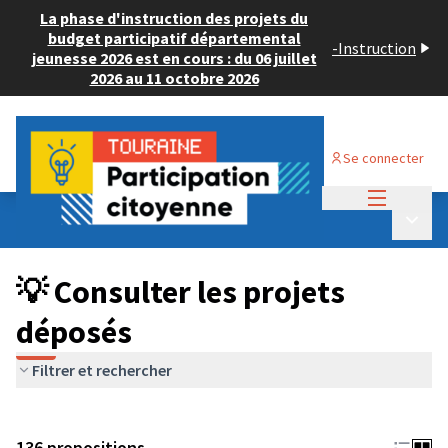
La phase d'instruction des projets du
budget participatif départemental
-
Instruction
jeunesse 2026 est en cours : du 06 juillet
2026 au 11 octobre 2026
Se connecter
Menu princi
Budget Participatif JEUNESSE 2024
/
Menu p
💡 Consulter les projets déposés
💡 Consulter les projets
déposés
Filtrer et rechercher
136 propositions