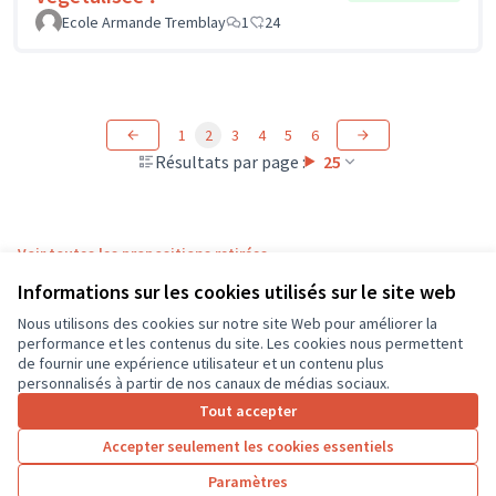
Ecole Armande Tremblay
1
24
1
2
3
4
5
6
Résultats par page :
25
Voir toutes les propositions retirées
Informations sur les cookies utilisés sur le site web
Nous utilisons des cookies sur notre site Web pour améliorer la
Conditions d'utilisation
performance et les contenus du site. Les cookies nous permettent
Paramètres des cookies
de fournir une expérience utilisateur et un contenu plus
CD37 sur X
CD37 sur Facebook
CD37 sur Instagram
CD37 sur YouTube
personnalisés à partir de nos canaux de médias sociaux.
(Lien externe)
(Lien externe)
(Lien externe)
(Lien externe)
Tout accepter
Accepter seulement les cookies essentiels
Licence Cre
(Lien extern
Paramètres
(Lien externe)
Site réalisé grâce au
logiciel libre Decidim
.