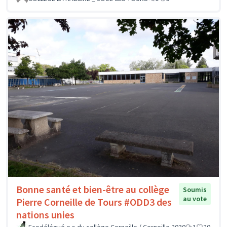
Bonne santé et bien-être au collège
Soumis
au vote
Pierre Corneille de Tours #ODD3 des
nations unies
Ecodélégué.e.s du collège Corneille / Corneille 2030
1
20