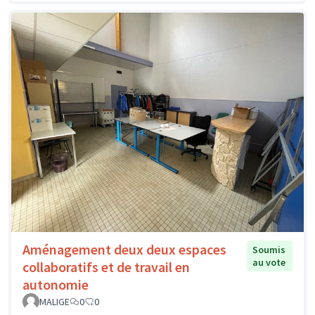
Aménagement deux deux espaces
Soumis
au vote
collaboratifs et de travail en
autonomie
MALIGE
0
0