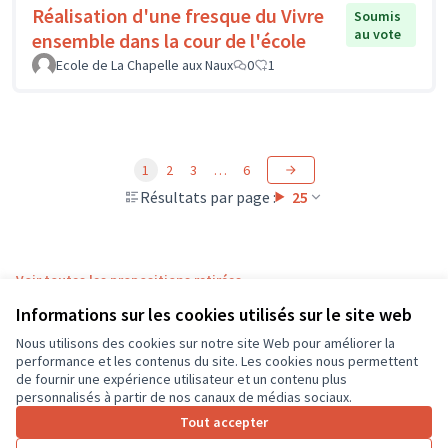
Réalisation d'une fresque du Vivre
Soumis
au vote
ensemble dans la cour de l'école
Ecole de La Chapelle aux Naux
0
1
1
2
3
…
6
Résultats par page :
25
Voir toutes les propositions retirées
Informations sur les cookies utilisés sur le site web
Nous utilisons des cookies sur notre site Web pour améliorer la
Conditions d'utilisation
performance et les contenus du site. Les cookies nous permettent
Paramètres des cookies
de fournir une expérience utilisateur et un contenu plus
CD37 sur X
CD37 sur Facebook
CD37 sur Instagram
CD37 sur YouTube
personnalisés à partir de nos canaux de médias sociaux.
(Lien externe)
(Lien externe)
(Lien externe)
(Lien externe)
Tout accepter