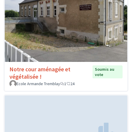
Notre cour aménagée et
Soumis au
vote
végétalisée !
Ecole Armande Tremblay
1
24