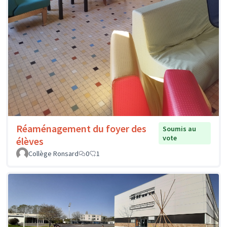
Réaménagement du foyer des
Soumis au
vote
élèves
Collège Ronsard
0
1