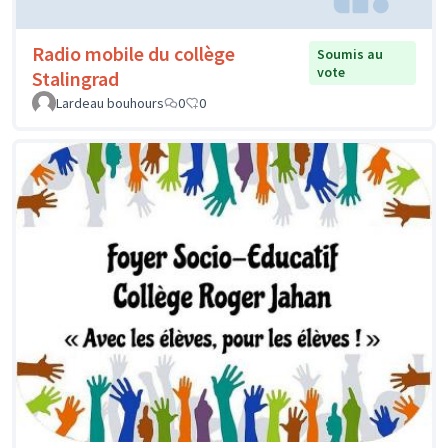
Radio mobile du collège
Soumis au
vote
Stalingrad
Lardeau bouhours
0
0