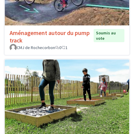
Aménagement autour du pump
Soumis au
vote
track
CMJ de Rochecorbon
0
1