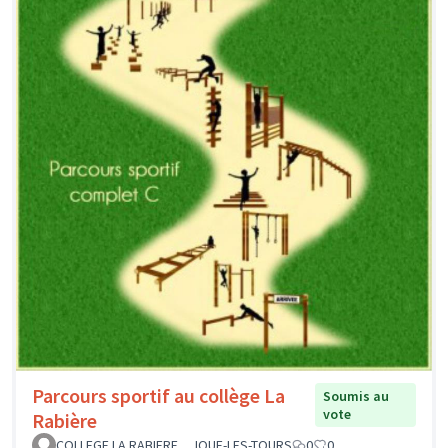
Parcours sportif au collège La
Soumis au
vote
Rabière
COLLEGE LA RABIERE _ JOUE-LES-TOURS
0
0