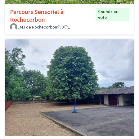
Parcours Sensoriel à
Soumis au
vote
Rochecorbon
CMJ de Rochecorbon
0
1