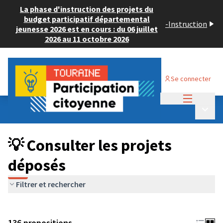
La phase d'instruction des projets du
budget participatif départemental
-
Instruction
jeunesse 2026 est en cours : du 06 juillet
2026 au 11 octobre 2026
Se connecter
Menu princi
Budget Participatif JEUNESSE 2024
/
Menu p
💡 Consulter les projets déposés
💡 Consulter les projets
déposés
Filtrer et rechercher
136 propositions