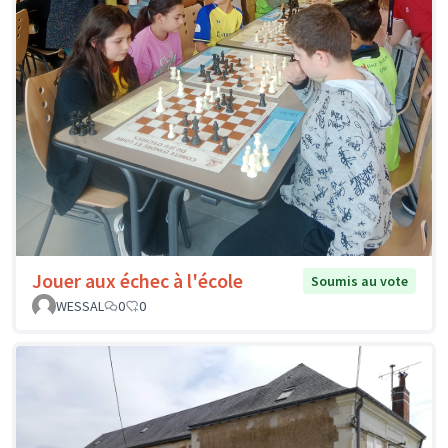
Jouer aux échec à l'école
Soumis au vote
WESSAL
0
0