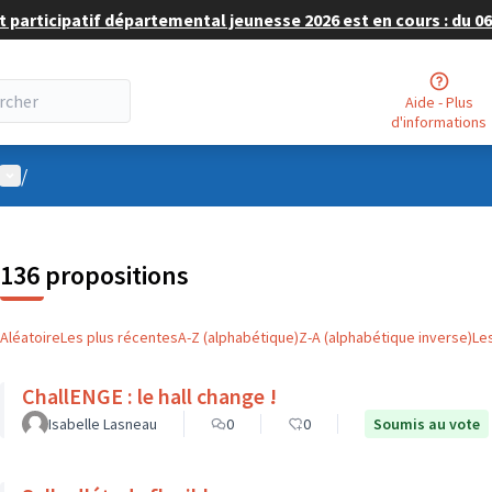
 participatif départemental jeunesse 2026 est en cours : du 06 
Aide - Plus
d'informations
Menu utilisateur
/
136 propositions
Aléatoire
Les plus récentes
A-Z (alphabétique)
Z-A (alphabétique inverse)
Le
ChallENGE : le hall change !
Isabelle Lasneau
0
0
Soumis au vote