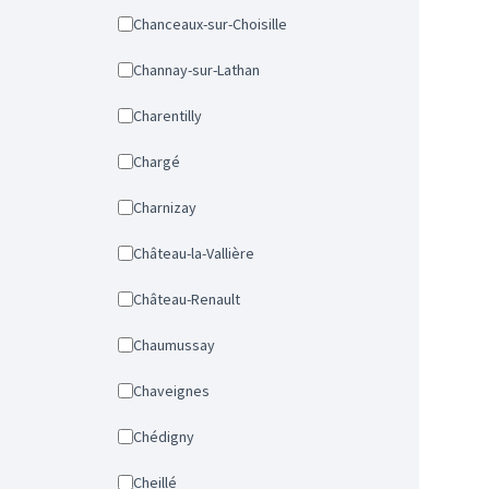
Chanceaux-sur-Choisille
Channay-sur-Lathan
Charentilly
Chargé
Charnizay
Château-la-Vallière
Château-Renault
Chaumussay
Chaveignes
Chédigny
Cheillé