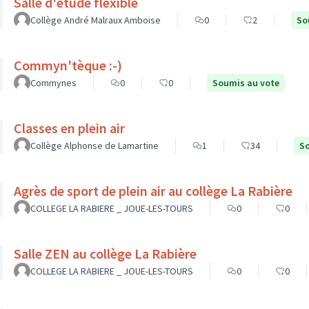
Salle d'étude flexible
Collège André Malraux Amboise
0
2
So
Commyn'tèque :-)
Commynes
0
0
Soumis au vote
Classes en plein air
Collège Alphonse de Lamartine
1
34
So
Agrès de sport de plein air au collège La Rabière
COLLEGE LA RABIERE _ JOUE-LES-TOURS
0
0
Salle ZEN au collège La Rabière
COLLEGE LA RABIERE _ JOUE-LES-TOURS
0
0