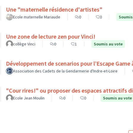
Une "maternelle résidence d'artistes"
Ecole maternelle Mariaude
0
0
Soumis
Une zone de lecture zen pour Vinci!
collège Vinci
0
1
Soumis au vote
Développement de scenarios pour l’Escape Game à 
Association des Cadets de la Gendarmerie d'Indre-et-Loire
"Cour rires!" ou proposer des espaces attractifs d
Ecole Jean Moulin
0
0
Soumis au vote