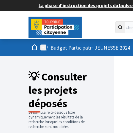
La phase d'instruction des projets du budget
Accueil
Menu principal
/
Budget Participatif JEUNESSE 2024
💡 Consulter
les projets
déposés
Le formulaire ci-dessous filtre
dynamiquement les résultats de la
recherche lorsque les conditions de
recherche sont modifiées.