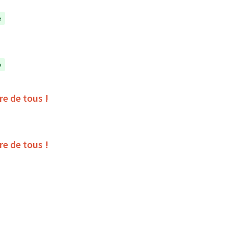
e
e
ire de tous !
ire de tous !