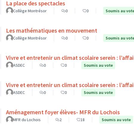
La place des spectacles
Collège Montrésor
0
0
Soumis au vot
Les mathématiques en mouvement
Collège Montrésor
0
0
Soumis au vot
Vivre et entretenir un climat scolaire serein : l’affa
ASDEC
0
0
Soumis au vote
Vivre et entretenir un climat scolaire serein : l’affa
ASDEC
0
0
Soumis au vote
Aménagement foyer élèves- MFR du Lochois
MFR du Lochois
2
18
Soumis au vote