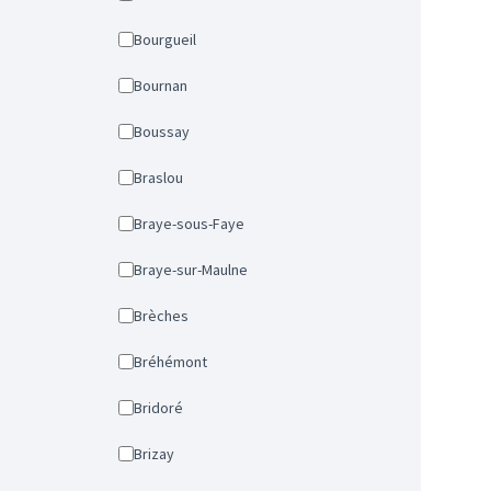
Bourgueil
Bournan
Boussay
Braslou
Braye-sous-Faye
Braye-sur-Maulne
Brèches
Bréhémont
Bridoré
Brizay