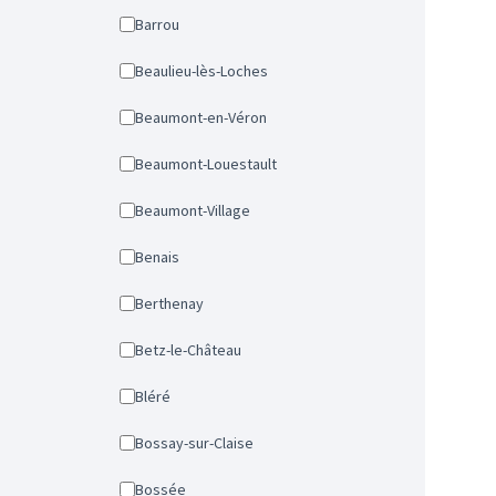
Barrou
Beaulieu-lès-Loches
Beaumont-en-Véron
Beaumont-Louestault
Beaumont-Village
Benais
Berthenay
Betz-le-Château
Bléré
Bossay-sur-Claise
Bossée