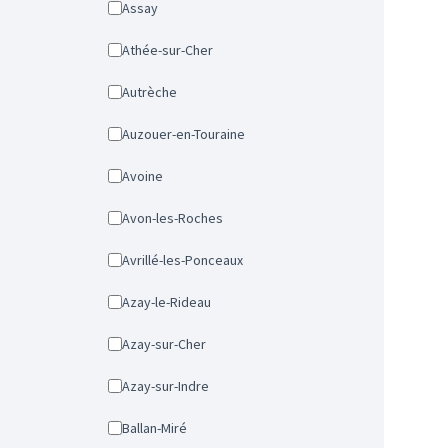
Assay
Athée-sur-Cher
Autrèche
Auzouer-en-Touraine
Avoine
Avon-les-Roches
Avrillé-les-Ponceaux
Azay-le-Rideau
Azay-sur-Cher
Azay-sur-Indre
Ballan-Miré