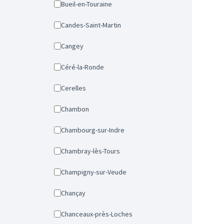
Bueil-en-Touraine
Candes-Saint-Martin
Cangey
Céré-la-Ronde
Cerelles
Chambon
Chambourg-sur-Indre
Chambray-lès-Tours
Champigny-sur-Veude
Chançay
Chanceaux-près-Loches