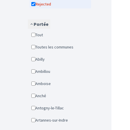
Rejected
Portée
Tout
Toutes les communes
Abilly
Ambillou
Amboise
Anché
Antogny-le-Tillac
Artannes-sur-Indre