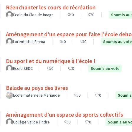
Réenchanter les cours de récréation
Ecole du Clos de imagr
0
0
Soumis au 
Aménagement d'un espace pour faire l'école deho
Lorent-attia Emma
0
0
Soumis au vote
Du sport et du numérique à l'école !
Ecole SEDC
0
0
Soumis au vote
Balade au pays des livres
Ecole maternelle Mariaude
0
0
Soumis
Aménagement d’un espace de sports collectifs
Collège val de l'indre
0
0
Soumis au v