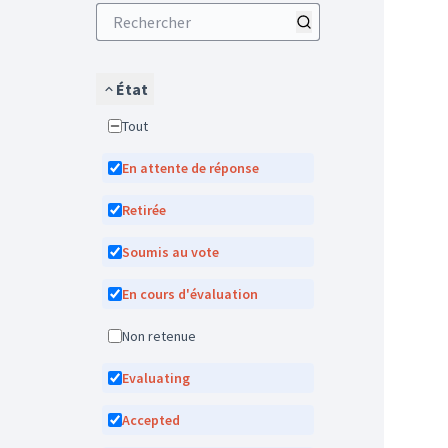
État
Tout
En attente de réponse
Retirée
Soumis au vote
En cours d'évaluation
Non retenue
Evaluating
Accepted