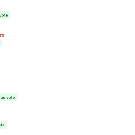
vote
rs
 au vote
ote