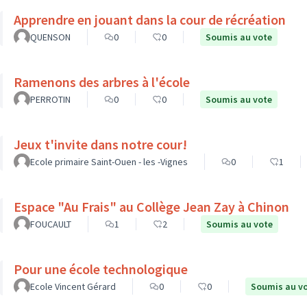
Apprendre en jouant dans la cour de récréation
QUENSON
0
0
Soumis au vote
Ramenons des arbres à l'école
PERROTIN
0
0
Soumis au vote
Jeux t'invite dans notre cour!
Ecole primaire Saint-Ouen - les -Vignes
0
1
Espace "Au Frais" au Collège Jean Zay à Chinon
FOUCAULT
1
2
Soumis au vote
Pour une école technologique
Ecole Vincent Gérard
0
0
Soumis au v