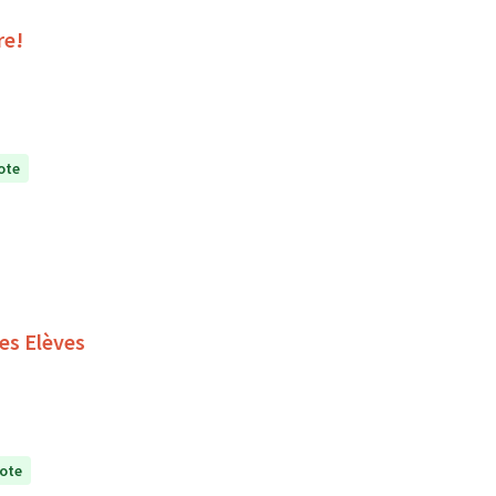
re!
ote
es Elèves
ote