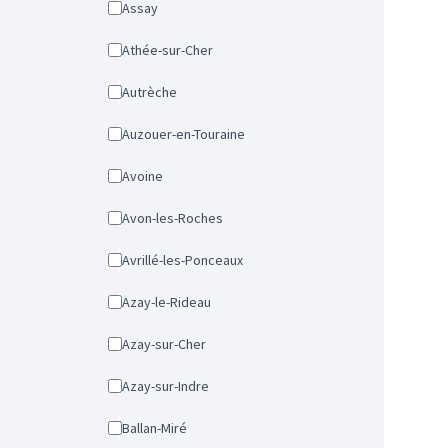
Assay
Athée-sur-Cher
Autrèche
Auzouer-en-Touraine
Avoine
Avon-les-Roches
Avrillé-les-Ponceaux
Azay-le-Rideau
Azay-sur-Cher
Azay-sur-Indre
Ballan-Miré