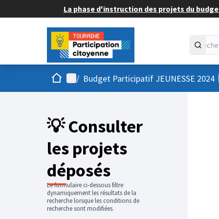
La phase d'instruction des projets du budget
Accueil
Menu principal
/
Budget Participatif JEUNESSE 2024
💡 Consulter
les projets
déposés
Le formulaire ci-dessous filtre
dynamiquement les résultats de la
recherche lorsque les conditions de
recherche sont modifiées.