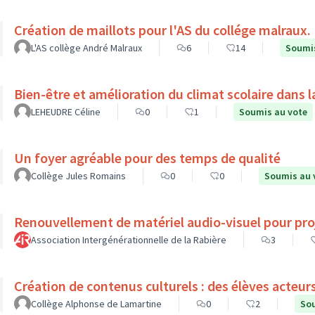
Création de maillots pour l'AS du collége malraux.
L'AS collège André Malraux
6
14
Soumis
Bien-être et amélioration du climat scolaire dans l
LEHEUDRE Céline
0
1
Soumis au vote
Un foyer agréable pour des temps de qualité
Collège Jules Romains
0
0
Soumis au 
Renouvellement de matériel audio-visuel pour pro
Association Intergénérationnelle de la Rabière
3
Création de contenus culturels : des élèves acteur
Collège Alphonse de Lamartine
0
2
Sou