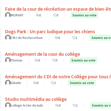
Faire de la cour de récréation un espace de bien-êt
MORANT
0
0
Soumis au vote
Dogs Park : Un parc ludique pour les chiens
CMJ de Rochecorbon
0
1
Soumis au v
Aménagement de la cour du collège
Thomas
0
0
Soumis au vote
Aménagement du CDI de notre Collège pour tous l
Gibelin
0
2
Soumis au vote
Studio multimédia au collège
college Arche du lude
0
1
Soumis au v