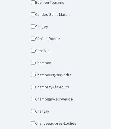
Bueil-en-Touraine
Candes-Saint-Martin
Cangey
Céré-la-Ronde
Cerelles
Chambon
Chambourg-sur-Indre
Chambray-lès-Tours
Champigny-sur-Veude
Chançay
Chanceaux-près-Loches