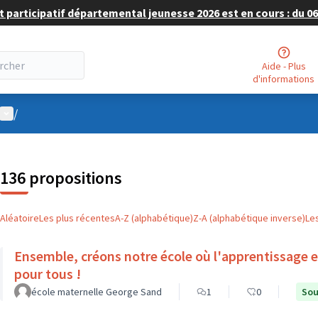
 participatif départemental jeunesse 2026 est en cours : du 06 
Aide - Plus
d'informations
Menu utilisateur
/
136 propositions
Aléatoire
Les plus récentes
A-Z (alphabétique)
Z-A (alphabétique inverse)
Le
Ensemble, créons notre école où l'apprentissage est
pour tous !
école maternelle George Sand
1
0
Sou