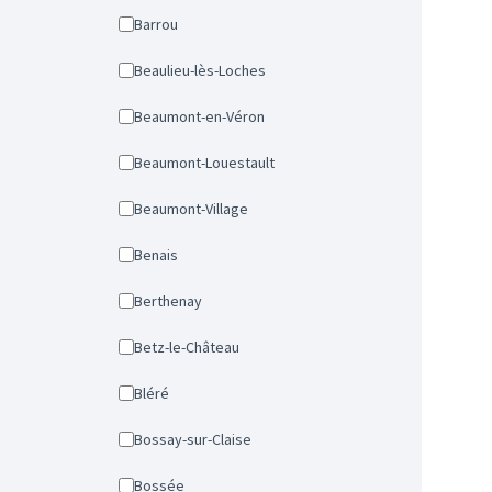
Barrou
Beaulieu-lès-Loches
Beaumont-en-Véron
Beaumont-Louestault
Beaumont-Village
Benais
Berthenay
Betz-le-Château
Bléré
Bossay-sur-Claise
Bossée