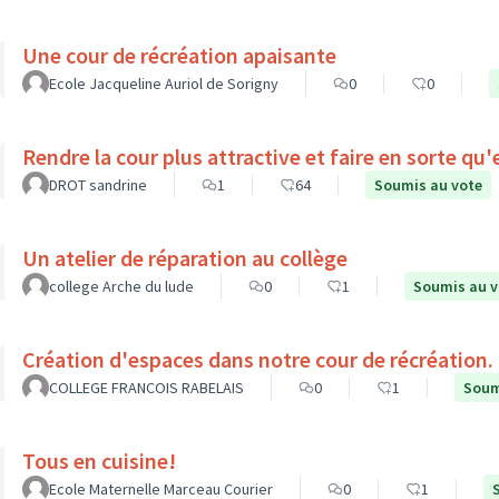
Une cour de récréation apaisante
Ecole Jacqueline Auriol de Sorigny
0
0
Rendre la cour plus attractive et faire en sorte qu
DROT sandrine
1
64
Soumis au vote
Un atelier de réparation au collège
college Arche du lude
0
1
Soumis au v
Création d'espaces dans notre cour de récréation.
COLLEGE FRANCOIS RABELAIS
0
1
Soum
Tous en cuisine!
Ecole Maternelle Marceau Courier
0
1