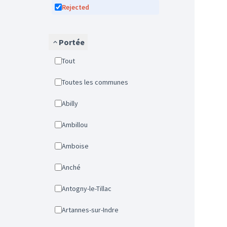
Rejected
Portée
Tout
Toutes les communes
Abilly
Ambillou
Amboise
Anché
Antogny-le-Tillac
Artannes-sur-Indre