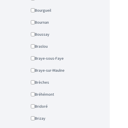
Bourgueil
Bournan
Boussay
Braslou
Braye-sous-Faye
Braye-sur-Maulne
Brèches
Bréhémont
Bridoré
Brizay