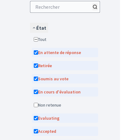
État
Tout
En attente de réponse
Retirée
Soumis au vote
En cours d'évaluation
Non retenue
Evaluating
Accepted