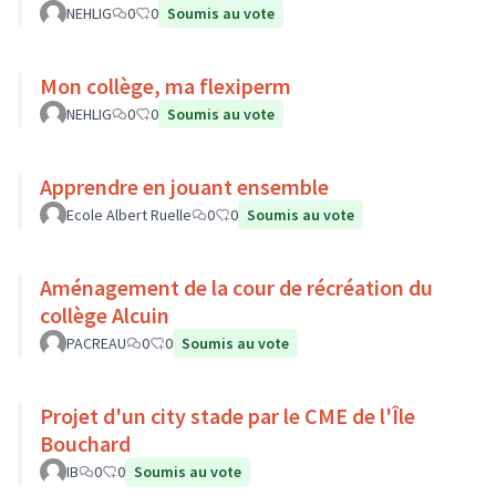
NEHLIG
0
0
Soumis au vote
Mon collège, ma flexiperm
NEHLIG
0
0
Soumis au vote
Apprendre en jouant ensemble
Ecole Albert Ruelle
0
0
Soumis au vote
Aménagement de la cour de récréation du
collège Alcuin
PACREAU
0
0
Soumis au vote
Projet d'un city stade par le CME de l'Île
Bouchard
IB
0
0
Soumis au vote