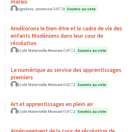
marais
Lignières Jeunesse
0
0
Soumis au vote
Améliorons le bien-être et le cadre de vie des
enfants Modéniens dans leur cour de
récréation
Ecole Maternelle Monnaie
0
2
Soumis au vote
Le numérique au service des apprentissages
premiers
Ecole Maternelle Monnaie
0
2
Soumis au vote
Art et apprentissages en plein air
Ecole Maternelle Monnaie
0
2
Soumis au vote
Aménagement de la cour de récréation de