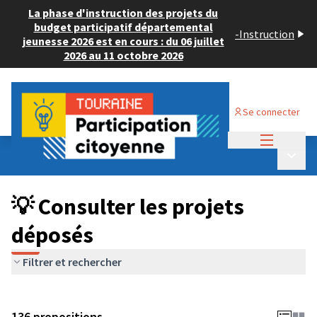
La phase d'instruction des projets du
budget participatif départemental
-
Instruction
jeunesse 2026 est en cours : du 06 juillet
2026 au 11 octobre 2026
Se connecter
Menu princi
Budget Participatif JEUNESSE 2024
/
Menu p
💡 Consulter les projets déposés
💡 Consulter les projets
déposés
Filtrer et rechercher
136 propositions