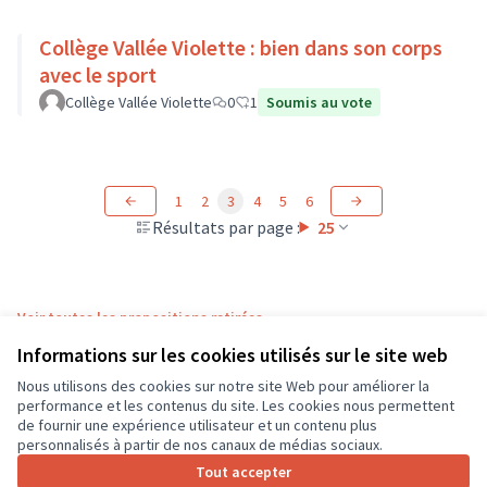
Collège Vallée Violette : bien dans son corps
avec le sport
Collège Vallée Violette
0
1
Soumis au vote
1
2
3
4
5
6
Résultats par page :
25
Voir toutes les propositions retirées
Informations sur les cookies utilisés sur le site web
Nous utilisons des cookies sur notre site Web pour améliorer la
Conditions d'utilisation
performance et les contenus du site. Les cookies nous permettent
Paramètres des cookies
de fournir une expérience utilisateur et un contenu plus
CD37 sur X
CD37 sur Facebook
CD37 sur Instagram
CD37 sur YouTube
personnalisés à partir de nos canaux de médias sociaux.
(Lien externe)
(Lien externe)
(Lien externe)
(Lien externe)
Tout accepter