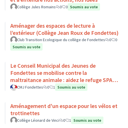
Collège Jules Romains
0
0
Soumis au vote
Aménager des espaces de lecture à
l’extérieur (Collège Jean Roux de Fondettes)
Club Transition Ecologique du collège de Fondettes
0
0
Soumis au vote
Le Conseil Municipal des Jeunes de
Fondettes se mobilise contre la
maltraitance animale : aidez le refuge SPA
de Luynes !
CMJ Fondettes
0
1
Soumis au vote
Aménagement d'un espace pour les vélos et
trottinettes
Collège Léonard de Vinci
0
1
Soumis au vote