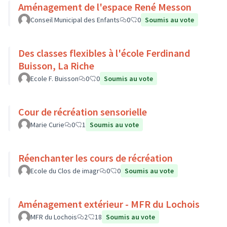
Aménagement de l'espace René Messon
Conseil Municipal des Enfants
0
0
Soumis au vote
Des classes flexibles à l'école Ferdinand
Buisson, La Riche
Ecole F. Buisson
0
0
Soumis au vote
Cour de récréation sensorielle
Marie Curie
0
1
Soumis au vote
Réenchanter les cours de récréation
Ecole du Clos de imagr
0
0
Soumis au vote
Aménagement extérieur - MFR du Lochois
MFR du Lochois
2
18
Soumis au vote