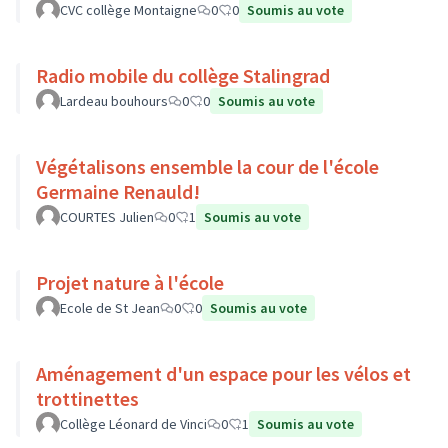
CVC collège Montaigne
0
0
Soumis au vote
Radio mobile du collège Stalingrad
Lardeau bouhours
0
0
Soumis au vote
Végétalisons ensemble la cour de l'école
Germaine Renauld!
COURTES Julien
0
1
Soumis au vote
Projet nature à l'école
Ecole de St Jean
0
0
Soumis au vote
Aménagement d'un espace pour les vélos et
trottinettes
Collège Léonard de Vinci
0
1
Soumis au vote