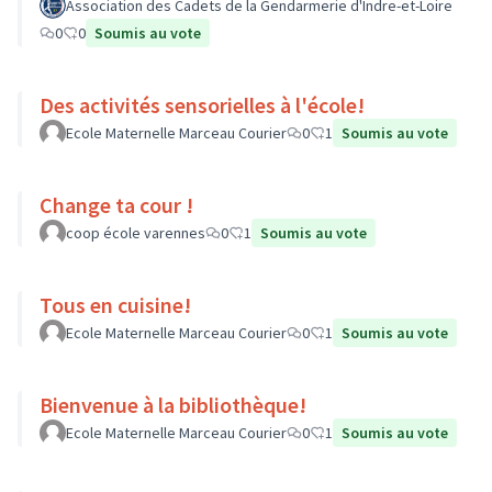
Association des Cadets de la Gendarmerie d'Indre-et-Loire
0
0
Soumis au vote
Des activités sensorielles à l'école!
Ecole Maternelle Marceau Courier
0
1
Soumis au vote
Change ta cour !
coop école varennes
0
1
Soumis au vote
Tous en cuisine!
Ecole Maternelle Marceau Courier
0
1
Soumis au vote
Bienvenue à la bibliothèque!
Ecole Maternelle Marceau Courier
0
1
Soumis au vote