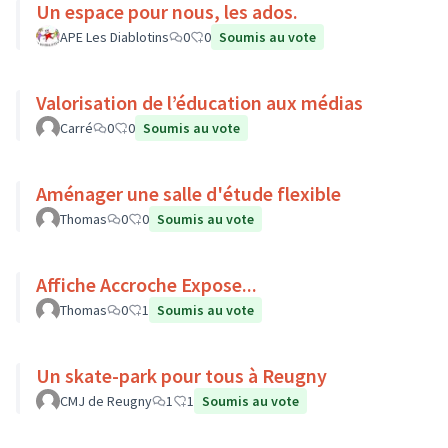
Un espace pour nous, les ados.
APE Les Diablotins
0
0
Soumis au vote
Valorisation de l’éducation aux médias
Carré
0
0
Soumis au vote
Aménager une salle d'étude flexible
Thomas
0
0
Soumis au vote
Affiche Accroche Expose...
Thomas
0
1
Soumis au vote
Un skate-park pour tous à Reugny
CMJ de Reugny
1
1
Soumis au vote