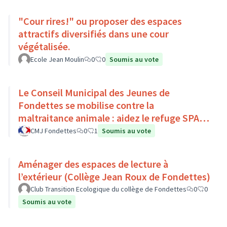
"Cour rires!" ou proposer des espaces
attractifs diversifiés dans une cour
végétalisée.
Ecole Jean Moulin
0
0
Soumis au vote
Le Conseil Municipal des Jeunes de
Fondettes se mobilise contre la
maltraitance animale : aidez le refuge SPA
de Luynes !
CMJ Fondettes
0
1
Soumis au vote
Aménager des espaces de lecture à
l’extérieur (Collège Jean Roux de Fondettes)
Club Transition Ecologique du collège de Fondettes
0
0
Soumis au vote