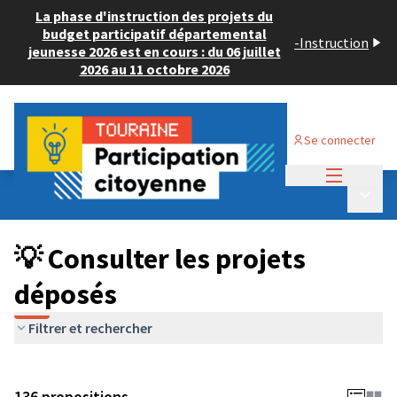
La phase d'instruction des projets du
budget participatif départemental
-
Instruction
jeunesse 2026 est en cours : du 06 juillet
2026 au 11 octobre 2026
Se connecter
Menu princi
Budget Participatif JEUNESSE 2024
/
Menu p
💡 Consulter les projets déposés
💡 Consulter les projets
déposés
Filtrer et rechercher
136 propositions