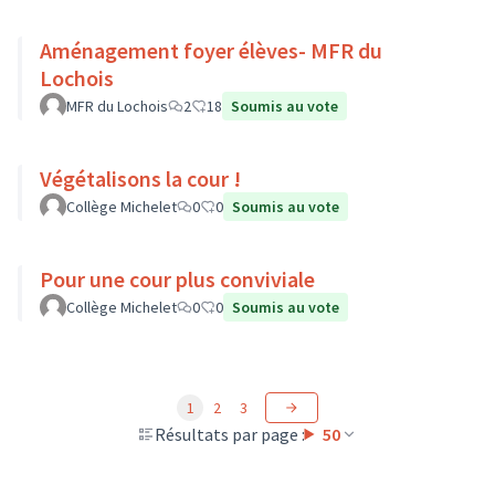
Aménagement foyer élèves- MFR du
Lochois
MFR du Lochois
2
18
Soumis au vote
Végétalisons la cour !
Collège Michelet
0
0
Soumis au vote
Pour une cour plus conviviale
Collège Michelet
0
0
Soumis au vote
1
2
3
Résultats par page :
50