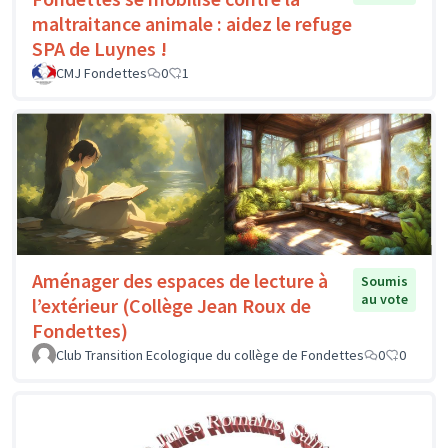
maltraitance animale : aidez le refuge
SPA de Luynes !
CMJ Fondettes
0
1
Aménager des espaces de lecture à
Soumis
au vote
l’extérieur (Collège Jean Roux de
Fondettes)
Club Transition Ecologique du collège de Fondettes
0
0