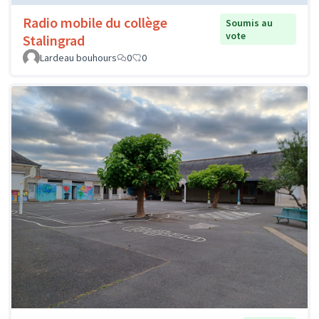
Radio mobile du collège
Soumis au
vote
Stalingrad
Lardeau bouhours
0
0