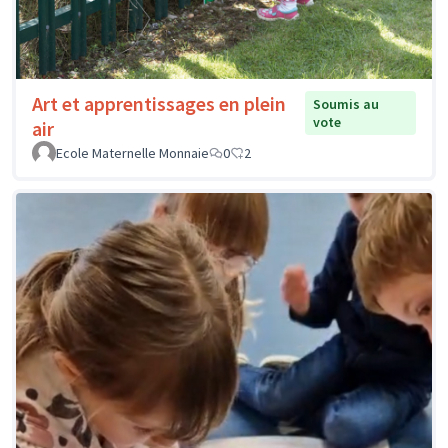
Art et apprentissages en plein
Soumis au
vote
air
Ecole Maternelle Monnaie
0
2