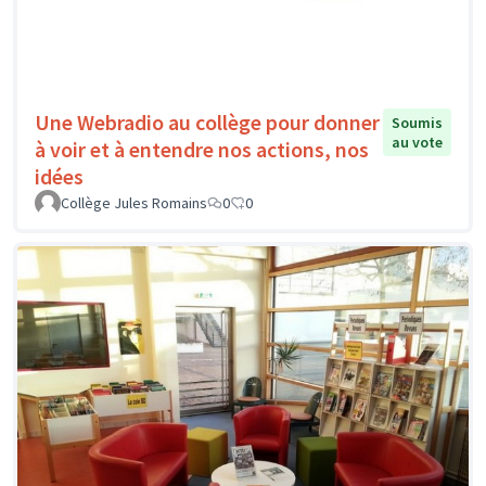
Une Webradio au collège pour donner
Soumis
au vote
à voir et à entendre nos actions, nos
idées
Collège Jules Romains
0
0