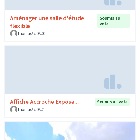
Aménager une salle d'étude
Soumis au
vote
flexible
Thomas
0
0
Affiche Accroche Expose...
Soumis au vote
Thomas
0
1