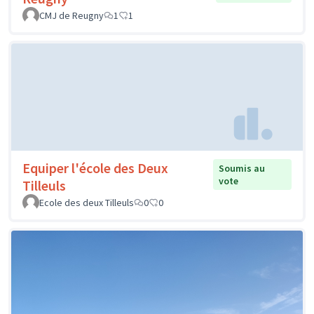
CMJ de Reugny
1
1
Equiper l'école des Deux
Soumis au
vote
Tilleuls
Ecole des deux Tilleuls
0
0