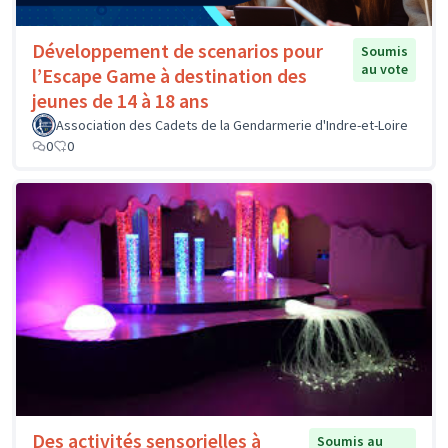
Développement de scenarios pour
Soumis
au vote
l’Escape Game à destination des
jeunes de 14 à 18 ans
Association des Cadets de la Gendarmerie d'Indre-et-Loire
0
0
Des activités sensorielles à
Soumis au