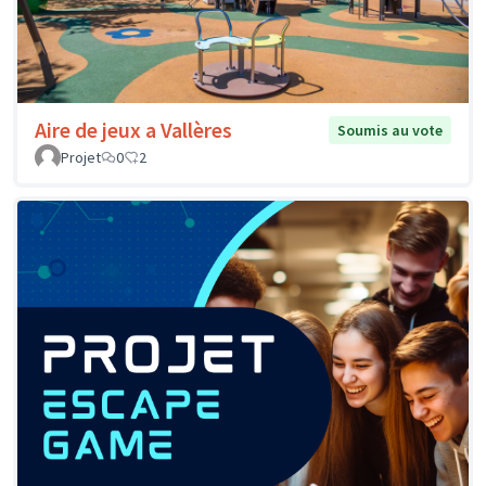
Aire de jeux a Vallères
Soumis au vote
Projet
0
2