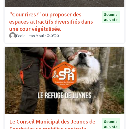
"Cour rires!" ou proposer des
Soumis
au vote
espaces attractifs diversifiés dans
une cour végétalisée.
Ecole Jean Moulin
0
0
Le Conseil Municipal des Jeunes de
Soumis
au vote
Fondettes se mobilise contre la