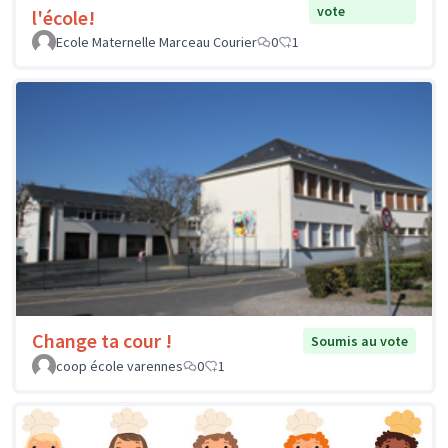
vote
l'école!
Ecole Maternelle Marceau Courier
0
1
Change ta cour !
Soumis au vote
coop école varennes
0
1