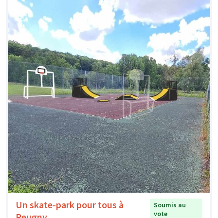
Un skate-park pour tous à
Soumis au
vote
Reugny