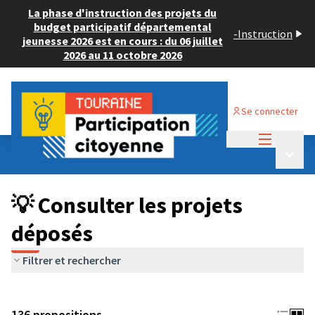
La phase d'instruction des projets du
budget participatif départemental
-
Instruction
jeunesse 2026 est en cours : du 06 juillet
2026 au 11 octobre 2026
Se connecter
Menu princi
Budget Participatif JEUNESSE 2024
/
Menu p
💡 Consulter les projets déposés
💡 Consulter les projets
déposés
Filtrer et rechercher
136 propositions