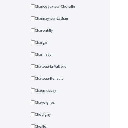
Chanceaux-sur-Choisille
Channay-sur-Lathan
Charentilly
Chargé
Charnizay
Château-la-Vallière
Château-Renault
Chaumussay
Chaveignes
Chédigny
Cheillé