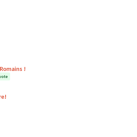
s Romains !
vote
re!