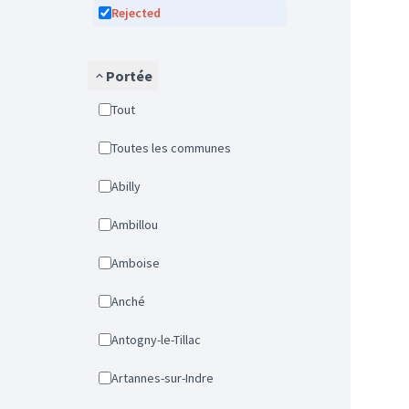
Rejected
Portée
Tout
Toutes les communes
Abilly
Ambillou
Amboise
Anché
Antogny-le-Tillac
Artannes-sur-Indre