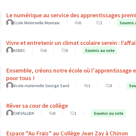
Le numérique au service des apprentissages prem
Ecole Maternelle Monnaie
0
2
Soumis 
Vivre et entretenir un climat scolaire serein : l’affa
ASDEC
0
0
Soumis au vote
Ensemble, créons notre école où l'apprentissage est
pour tous !
école maternelle George Sand
1
0
Sou
Rêver sa cour de collège
CHEVALLIER
0
1
Soumis au vote
Espace "Au Frais" au Collège Jean Zay à Chinon