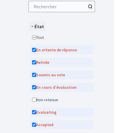
État
Tout
En attente de réponse
Retirée
Soumis au vote
En cours d'évaluation
Non retenue
Evaluating
Accepted