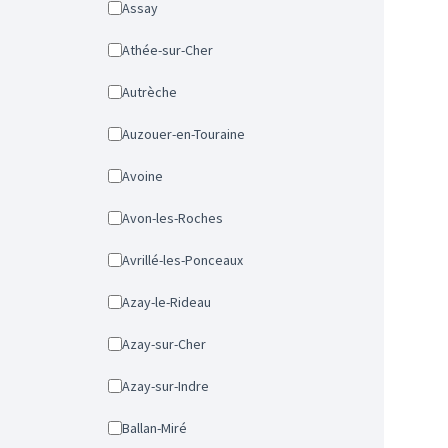
Assay
Athée-sur-Cher
Autrèche
Auzouer-en-Touraine
Avoine
Avon-les-Roches
Avrillé-les-Ponceaux
Azay-le-Rideau
Azay-sur-Cher
Azay-sur-Indre
Ballan-Miré