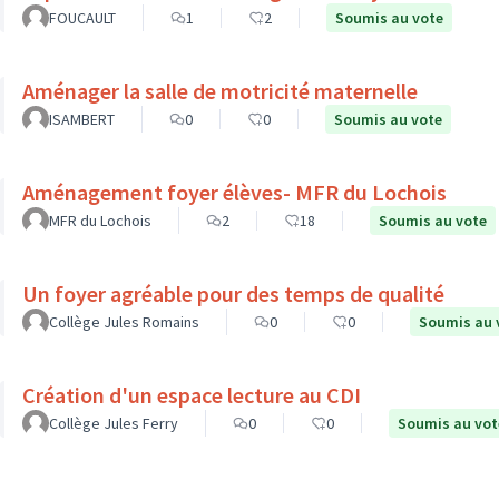
FOUCAULT
1
2
Soumis au vote
Aménager la salle de motricité maternelle
ISAMBERT
0
0
Soumis au vote
Aménagement foyer élèves- MFR du Lochois
MFR du Lochois
2
18
Soumis au vote
Un foyer agréable pour des temps de qualité
Collège Jules Romains
0
0
Soumis au 
Création d'un espace lecture au CDI
Collège Jules Ferry
0
0
Soumis au vot