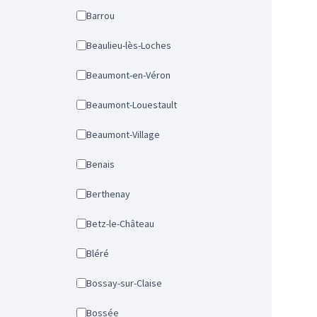
Barrou
Beaulieu-lès-Loches
Beaumont-en-Véron
Beaumont-Louestault
Beaumont-Village
Benais
Berthenay
Betz-le-Château
Bléré
Bossay-sur-Claise
Bossée