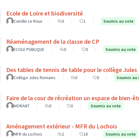
Ecole de Loire et biodiversité
Camille Le Roux
0
1
Soumis au vote
Réaménagement de la classe de CP
ECOLE PUBLIQUE
0
0
Soumis au vote
Des tables de tennis de table pour le collège Jule
Collège Jules Romains
0
0
Soumis au 
Faire de la cour de récréation un espace de bien-êt
MORANT
0
0
Soumis au vote
Aménagement extérieur - MFR du Lochois
MFR du Lochois
2
18
Soumis au vote