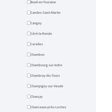
Bueil-en-Touraine
Candes-Saint-Martin
Cangey
Céré-la-Ronde
Cerelles
Chambon
Chambourg-sur-Indre
Chambray-lès-Tours
Champigny-sur-Veude
Chançay
Chanceaux-près-Loches