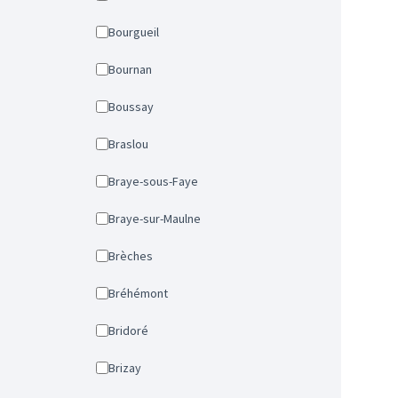
Bourgueil
Bournan
Boussay
Braslou
Braye-sous-Faye
Braye-sur-Maulne
Brèches
Bréhémont
Bridoré
Brizay