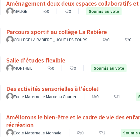
Aménagement deux deux espaces collaboratifs et 
MALIGE
0
0
Soumis au vote
Parcours sportif au collège La Rabière
COLLEGE LA RABIERE _ JOUE-LES-TOURS
0
0
Salle d'études flexible
MONTHEIL
0
0
Soumis au vote
Des activités sensorielles à l'école!
Ecole Maternelle Marceau Courier
0
1
Améliorons le bien-être et le cadre de vie des enf
récréation
Ecole Maternelle Monnaie
0
2
Soumis 