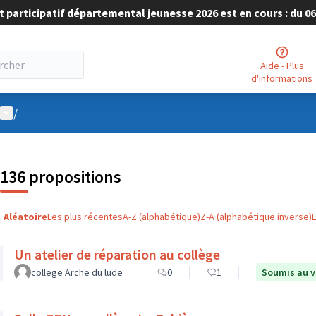
 participatif départemental jeunesse 2026 est en cours : du 06 
Aide - Plus
d'informations
Menu utilisateur
/
136 propositions
Aléatoire
Les plus récentes
A-Z (alphabétique)
Z-A (alphabétique inverse)
Un atelier de réparation au collège
college Arche du lude
0
1
Soumis au v