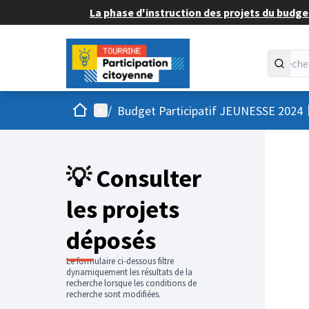
La phase d'instruction des projets du budget
Accueil
Menu principal
/
Budget Participatif JEUNESSE 2024
💡 Consulter
les projets
déposés
Le formulaire ci-dessous filtre
dynamiquement les résultats de la
recherche lorsque les conditions de
recherche sont modifiées.