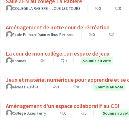
Salle ZEN au collège La Rabière
COLLEGE LA RABIERE _ JOUE-LES-TOURS
0
0
Aménagement de notre cour de récréation
Ecole Primaire Yann Arthus-Bertrand
0
1
La cour de mon collège...un espace de jeux
Thomas
0
0
Soumis au vote
Jeux et matériel numérique pour apprendre et se d
Alvarez Aurélie
0
0
Soumis au vote
Aménagement d'un espace collaboratif au CDI
Collège Jules Ferry
0
0
Soumis au vot