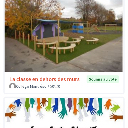
La classe en dehors des murs
Soumis au vote
Collège Montrésor
0
0