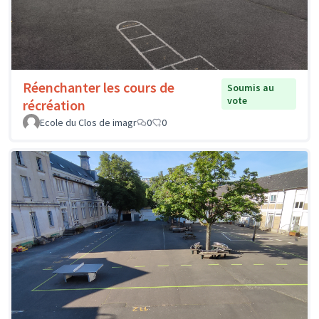
Réenchanter les cours de
Soumis au
vote
récréation
Ecole du Clos de imagr
0
0