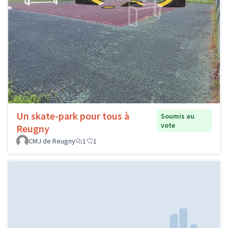
Un skate-park pour tous à
Soumis au
vote
Reugny
CMJ de Reugny
1
1