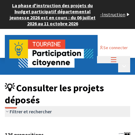
La phase d'instruction des projets du
budget participatif départemental
-
Instruction
jeunesse 2026 est en cours : du 06 juillet
2026 au 11 octobre 2026
Se connecter
Menu princi
Budget Participatif JEUNESSE 2024
/
Menu p
💡 Consulter les projets déposés
💡 Consulter les projets
déposés
Filtrer et rechercher
136 propositions