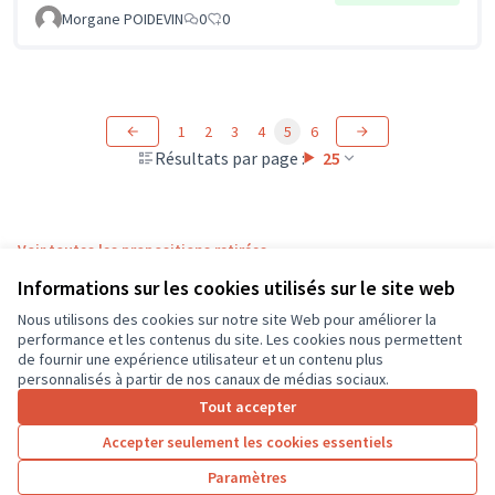
Morgane POIDEVIN
0
0
1
2
3
4
5
6
Résultats par page :
25
Voir toutes les propositions retirées
Informations sur les cookies utilisés sur le site web
Nous utilisons des cookies sur notre site Web pour améliorer la
Conditions d'utilisation
performance et les contenus du site. Les cookies nous permettent
Paramètres des cookies
de fournir une expérience utilisateur et un contenu plus
CD37 sur X
CD37 sur Facebook
CD37 sur Instagram
CD37 sur YouTube
personnalisés à partir de nos canaux de médias sociaux.
(Lien externe)
(Lien externe)
(Lien externe)
(Lien externe)
Tout accepter
Accepter seulement les cookies essentiels
Licence Cre
(Lien extern
Paramètres
(Lien externe)
Site réalisé grâce au
logiciel libre Decidim
.