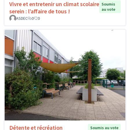
Vivre et entretenir un climat scolaire
Soumis
au vote
serein : l’affaire de tous !
ASDEC
0
0
Détente et récréation
Soumis au vote