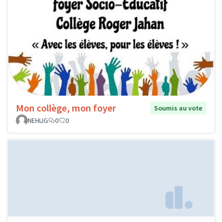
Mon collège, mon foyer
Soumis au vote
NEHLIG
0
0