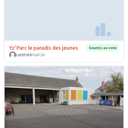
Yz'Parc le paradis des jeunes
Soumis au vote
LHERITIER
0
0