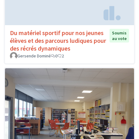
Du matériel sportif pour nos jeunes
Soumis
au vote
élèves et des parcours ludiques pour
des récrés dynamiques
Gersende Dominé
0
2