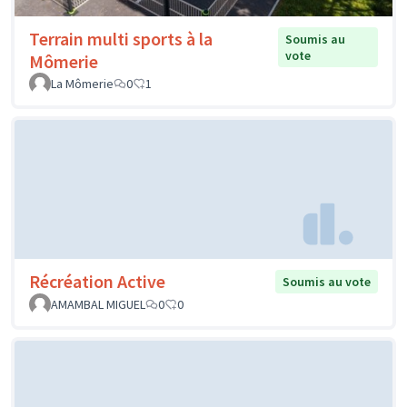
Terrain multi sports à la
Soumis au
vote
Mômerie
La Mômerie
0
1
Récréation Active
Soumis au vote
AMAMBAL MIGUEL
0
0