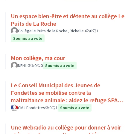
Un espace bien-être et détente au collège Le
Puits de La Roche
Collège le Puits de la Roche, Richelieu
0
1
Soumis au vote
Mon collège, ma cour
NEHLIG
0
0
Soumis au vote
Le Conseil Municipal des Jeunes de
Fondettes se mobilise contre la
maltraitance animale : aidez le refuge SPA
de Luynes !
CMJ Fondettes
0
1
Soumis au vote
Une Webradio au collège pour donner à voir