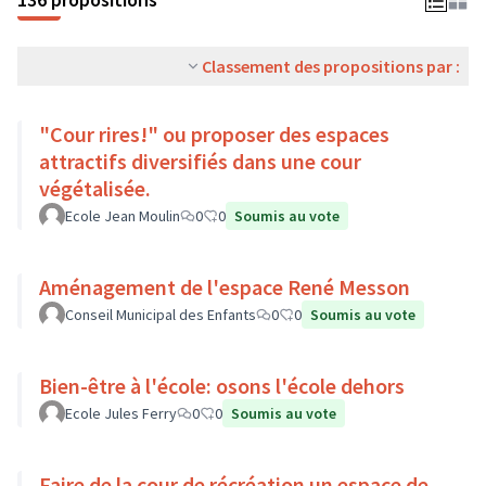
Classement des propositions par :
"Cour rires!" ou proposer des espaces
attractifs diversifiés dans une cour
végétalisée.
Ecole Jean Moulin
0
0
Soumis au vote
Aménagement de l'espace René Messon
Conseil Municipal des Enfants
0
0
Soumis au vote
Bien-être à l'école: osons l'école dehors
Ecole Jules Ferry
0
0
Soumis au vote
Faire de la cour de récréation un espace de