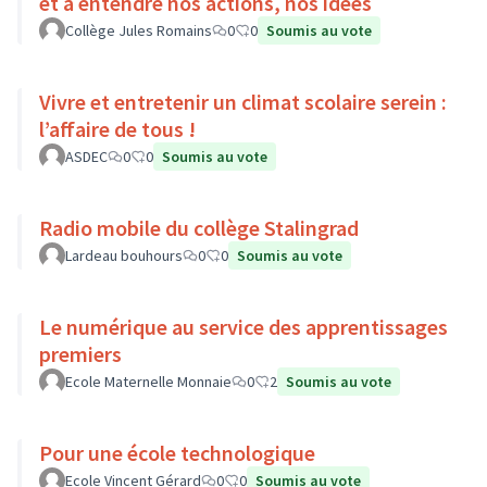
et à entendre nos actions, nos idées
Collège Jules Romains
0
0
Soumis au vote
Vivre et entretenir un climat scolaire serein :
l’affaire de tous !
ASDEC
0
0
Soumis au vote
Radio mobile du collège Stalingrad
Lardeau bouhours
0
0
Soumis au vote
Le numérique au service des apprentissages
premiers
Ecole Maternelle Monnaie
0
2
Soumis au vote
Pour une école technologique
Ecole Vincent Gérard
0
0
Soumis au vote