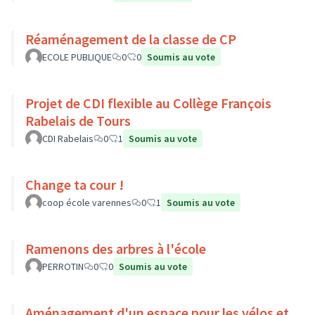
Réaménagement de la classe de CP
ECOLE PUBLIQUE
0
0
Soumis au vote
Projet de CDI flexible au Collège François
Rabelais de Tours
CDI Rabelais
0
1
Soumis au vote
Change ta cour !
coop école varennes
0
1
Soumis au vote
Ramenons des arbres à l'école
PERROTIN
0
0
Soumis au vote
Aménagement d'un espace pour les vélos et