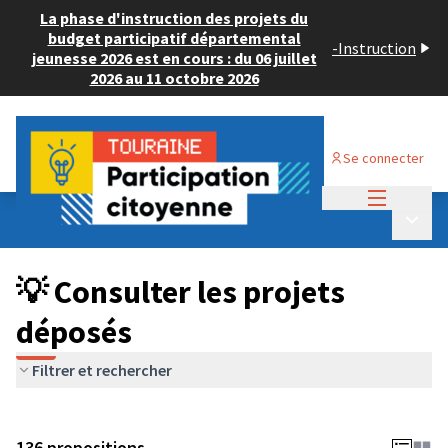
La phase d'instruction des projets du
budget participatif départemental
-
Instruction
jeunesse 2026 est en cours : du 06 juillet
2026 au 11 octobre 2026
Se connecter
Menu princi
Budget Participatif JEUNESSE 2024
/
Menu p
💡 Consulter les projets déposés
💡 Consulter les projets
déposés
Filtrer et rechercher
136 propositions