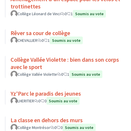
trottinettes
Collège Léonard de Vinci
0
1
Soumis au vote
Rêver sa cour de collège
CHEVALLIER
0
1
Soumis au vote
Collège Vallée Violette : bien dans son corps
avec le sport
Collège Vallée Violette
0
1
Soumis au vote
Yz'Parc le paradis des jeunes
LHERITIER
0
0
Soumis au vote
La classe en dehors des murs
Collège Montrésor
0
0
Soumis au vote