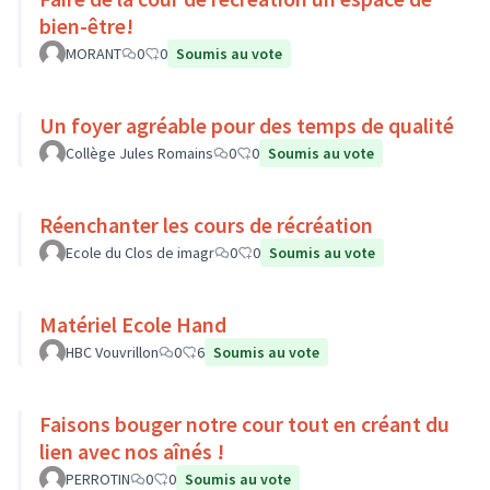
bien-être!
MORANT
0
0
Soumis au vote
Un foyer agréable pour des temps de qualité
Collège Jules Romains
0
0
Soumis au vote
Réenchanter les cours de récréation
Ecole du Clos de imagr
0
0
Soumis au vote
Matériel Ecole Hand
HBC Vouvrillon
0
6
Soumis au vote
Faisons bouger notre cour tout en créant du
lien avec nos aînés !
PERROTIN
0
0
Soumis au vote