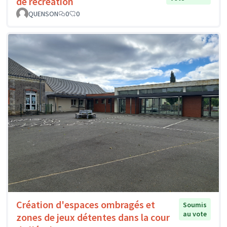
de récréation
QUENSON
0
0
Création d'espaces ombragés et
Soumis
au vote
zones de jeux détentes dans la cour