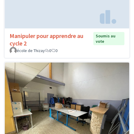
Manipuler pour apprendre au
Soumis au
vote
cycle 2
école de Thizay
0
0