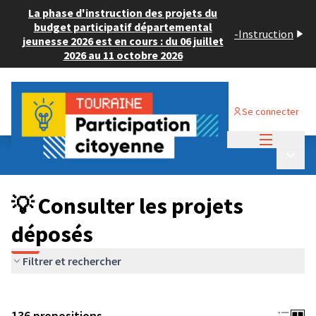
La phase d'instruction des projets du
budget participatif départemental
-
Instruction
jeunesse 2026 est en cours : du 06 juillet
2026 au 11 octobre 2026
Se connecter
Menu princi
Budget Participatif JEUNESSE 2024
/
Menu p
💡 Consulter les projets déposés
💡 Consulter les projets
déposés
Filtrer et rechercher
136 propositions