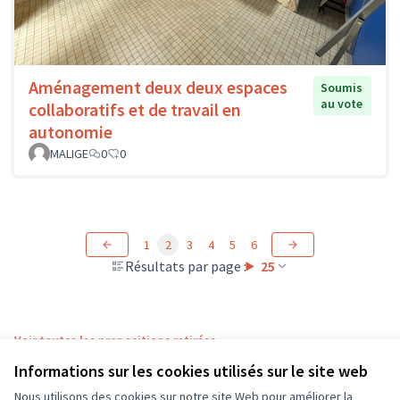
Aménagement deux deux espaces
Soumis
au vote
collaboratifs et de travail en
autonomie
MALIGE
0
0
1
2
3
4
5
6
Résultats par page :
25
Voir toutes les propositions retirées
Informations sur les cookies utilisés sur le site web
Nous utilisons des cookies sur notre site Web pour améliorer la