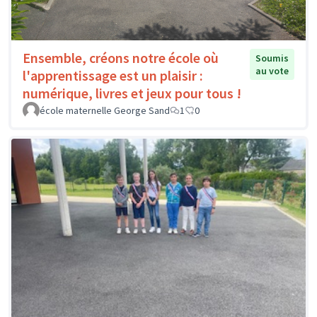
Ensemble, créons notre école où
Soumis
au vote
l'apprentissage est un plaisir :
numérique, livres et jeux pour tous !
école maternelle George Sand
1
0