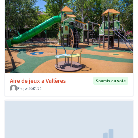
Aire de jeux a Vallères
Soumis au vote
Projet
0
2