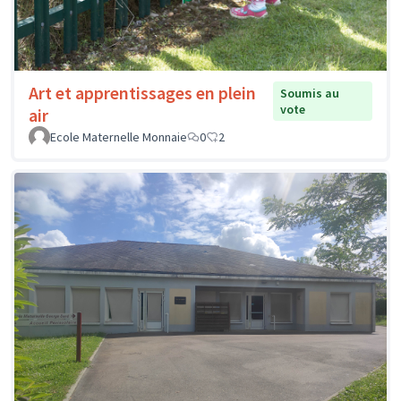
Art et apprentissages en plein
Soumis au
vote
air
Ecole Maternelle Monnaie
0
2