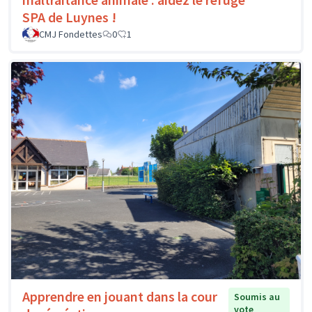
SPA de Luynes !
CMJ Fondettes
0
1
Apprendre en jouant dans la cour
Soumis au
vote