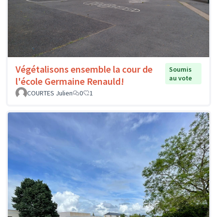
Végétalisons ensemble la cour de
Soumis
au vote
l'école Germaine Renauld!
COURTES Julien
0
1