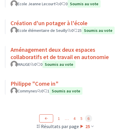
Ecole Jeanne Lecourt
0
0
Soumis au vote
Création d'un potager à l'école
Ecole élémentaire de Seuilly
0
25
Soumis au vote
Aménagement deux deux espaces
collaboratifs et de travail en autonomie
MALIGE
0
0
Soumis au vote
Philippe "Come in"
Commynes
0
1
Soumis au vote
1
…
4
5
6
Résultats par page :
25