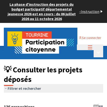
La phase d'instruction des projets du
budget participatif départemental
-
Instruction
jeunesse 2026 est en cours : du 06 juillet
2026 au 11 octobre 2026
Se connecter
Menu princi
Budget Participatif JEUNESSE 2024
/
Menu p
💡 Consulter les projets déposés
💡 Consulter les projets
déposés
Filtrer et rechercher
136 propositions