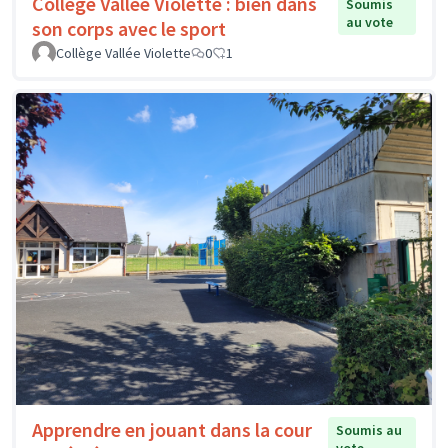
Collège Vallée Violette : bien dans
Soumis
au vote
son corps avec le sport
Collège Vallée Violette
0
1
Apprendre en jouant dans la cour
Soumis au
vote