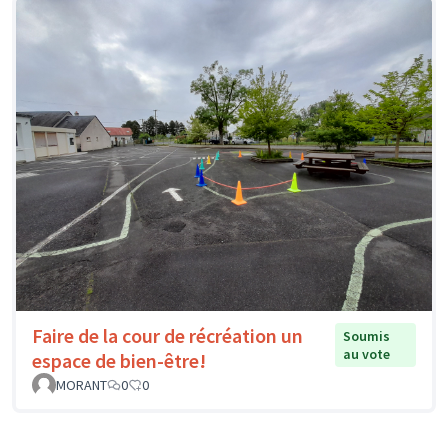
Faire de la cour de récréation un
Soumis
au vote
espace de bien-être!
MORANT
0
0