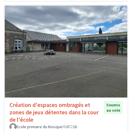
Création d'espaces ombragés et
Soumis
au vote
zones de jeux détentes dans la cour
de l'école
Ecole primaire du Kiosque
0
26