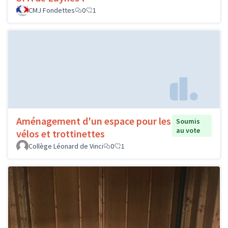
CMJ Fondettes
0
1
Aménagement d'un espace pour les
Soumis
au vote
vélos et trottinettes
Collège Léonard de Vinci
0
1