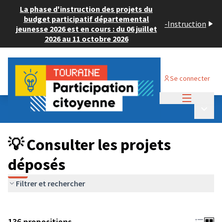
La phase d'instruction des projets du
budget participatif départemental
-
Instruction
jeunesse 2026 est en cours : du 06 juillet
2026 au 11 octobre 2026
Se connecter
Menu princi
Budget Participatif JEUNESSE 2024
/
Menu p
💡 Consulter les projets déposés
💡 Consulter les projets
déposés
Filtrer et rechercher
136 propositions