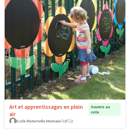
Art et apprentissages en plein
Soumis au
vote
air
Ecole Maternelle Monnaie
0
2