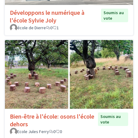
Développons le numérique à
Soumis au
vote
l'école Sylvie Joly
école de Dierre
0
1
Bien-être à l'école: osons l'école
Soumis au
vote
dehors
Ecole Jules Ferry
0
0