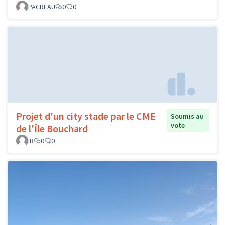
PACREAU
0
0
Projet d'un city stade par le CME
Soumis au
vote
de l'Île Bouchard
IB
0
0