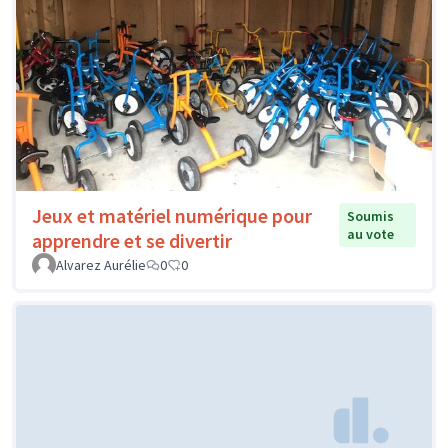
Jeux et matériel numérique pour
Soumis
au vote
apprendre et se divertir
Alvarez Aurélie
0
0