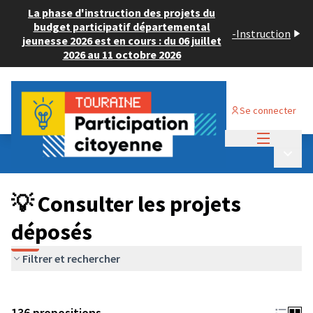
La phase d'instruction des projets du
budget participatif départemental
-
Instruction
jeunesse 2026 est en cours : du 06 juillet
2026 au 11 octobre 2026
Se connecter
Menu princi
Budget Participatif JEUNESSE 2024
/
Menu p
💡 Consulter les projets déposés
💡 Consulter les projets
déposés
Filtrer et rechercher
136 propositions