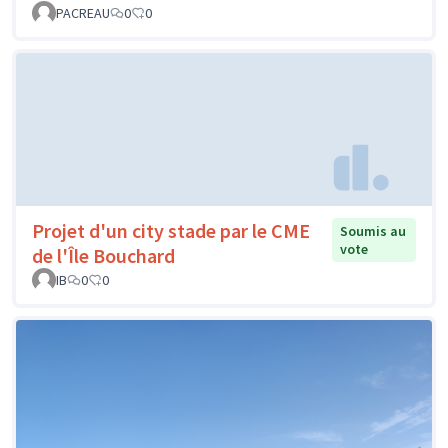
PACREAU
0
0
Projet d'un city stade par le CME
Soumis au
vote
de l'Île Bouchard
IB
0
0