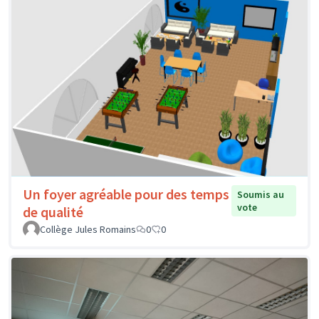
Un foyer agréable pour des temps
Soumis au
vote
de qualité
Collège Jules Romains
0
0