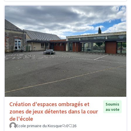
Création d'espaces ombragés et
Soumis
au vote
zones de jeux détentes dans la cour
de l'école
Ecole primaire du Kiosque
0
26