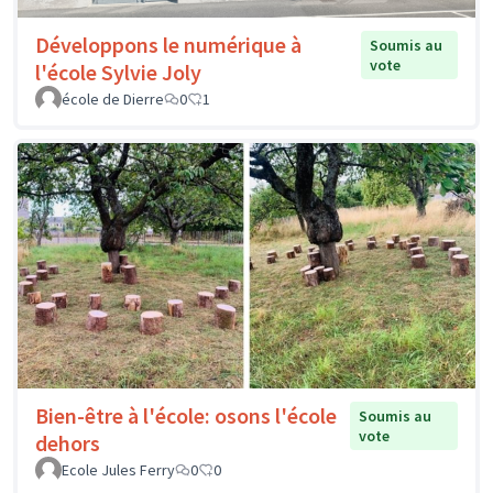
Développons le numérique à
Soumis au
vote
l'école Sylvie Joly
école de Dierre
0
1
Bien-être à l'école: osons l'école
Soumis au
vote
dehors
Ecole Jules Ferry
0
0