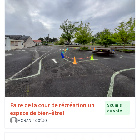
Faire de la cour de récréation un
Soumis
au vote
espace de bien-être!
MORANT
0
0