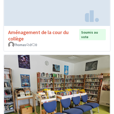
Aménagement de la cour du
Soumis au
vote
collège
Thomas
0
0