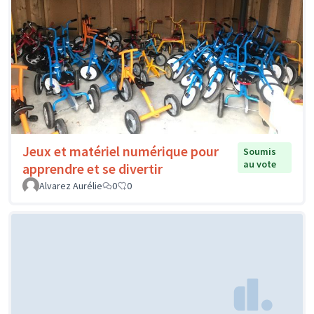
Jeux et matériel numérique pour
Soumis
au vote
apprendre et se divertir
Alvarez Aurélie
0
0