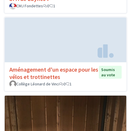
CMJ Fondettes
0
1
Aménagement d'un espace pour les
Soumis
au vote
vélos et trottinettes
Collège Léonard de Vinci
0
1