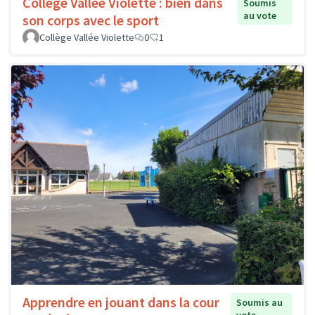
Collège Vallée Violette : bien dans
Soumis
au vote
son corps avec le sport
Collège Vallée Violette
0
1
Apprendre en jouant dans la cour
Soumis au
vote