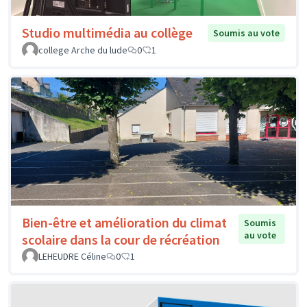
Studio multimédia au collège
Soumis au vote
college Arche du lude
0
1
Bien-être et amélioration du climat
Soumis
au vote
scolaire dans la cour de récréation
LEHEUDRE Céline
0
1