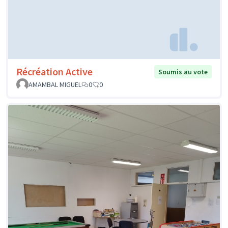
Récréation Active
Soumis au vote
AMAMBAL MIGUEL
0
0