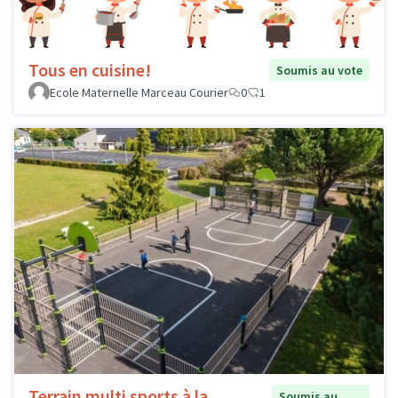
Tous en cuisine!
Soumis au vote
Ecole Maternelle Marceau Courier
0
1
Terrain multi sports à la
Soumis au