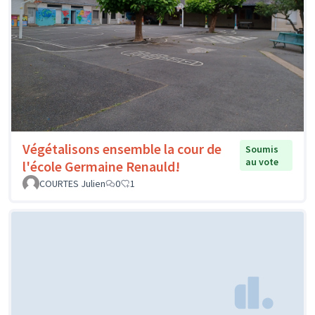
Végétalisons ensemble la cour de
Soumis
au vote
l'école Germaine Renauld!
COURTES Julien
0
1