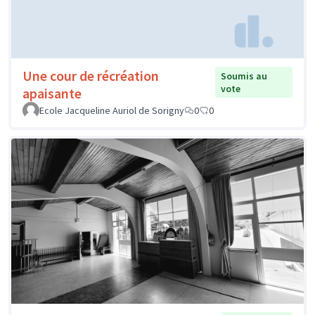
Une cour de récréation
Soumis au
vote
apaisante
Ecole Jacqueline Auriol de Sorigny
0
0