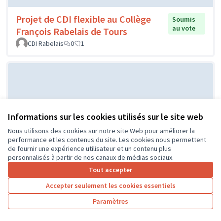
Projet de CDI flexible au Collège
Soumis
au vote
François Rabelais de Tours
CDI Rabelais
0
1
Informations sur les cookies utilisés sur le site web
Nous utilisons des cookies sur notre site Web pour améliorer la
performance et les contenus du site. Les cookies nous permettent
de fournir une expérience utilisateur et un contenu plus
Projet d'un city stade par le CME
Soumis au
personnalisés à partir de nos canaux de médias sociaux.
vote
de l'Île Bouchard
Tout accepter
IB
0
0
Accepter seulement les cookies essentiels
Paramètres