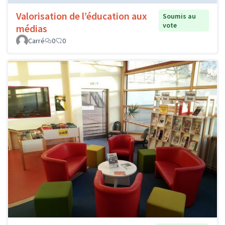
Valorisation de l’éducation aux
Soumis au
vote
médias
Carré
0
0