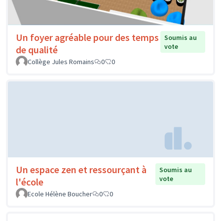
Un foyer agréable pour des temps
Soumis au
vote
de qualité
Collège Jules Romains
0
0
Un espace zen et ressourçant à
Soumis au
vote
l'école
Ecole Hélène Boucher
0
0