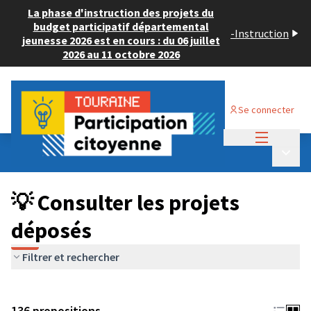
La phase d'instruction des projets du
budget participatif départemental
-
Instruction
jeunesse 2026 est en cours : du 06 juillet
2026 au 11 octobre 2026
Se connecter
Menu princi
Budget Participatif JEUNESSE 2024
/
Menu p
💡 Consulter les projets déposés
💡 Consulter les projets
déposés
Filtrer et rechercher
136 propositions