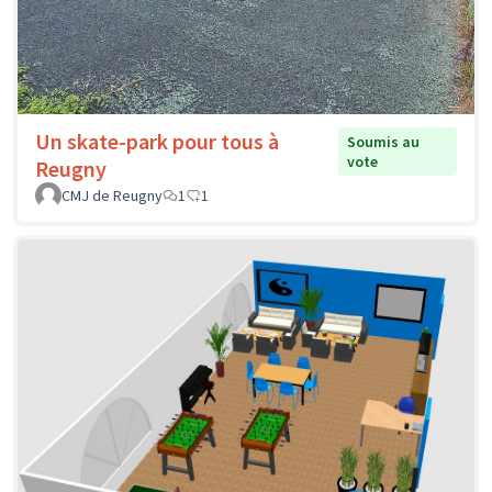
Un skate-park pour tous à
Soumis au
vote
Reugny
CMJ de Reugny
1
1