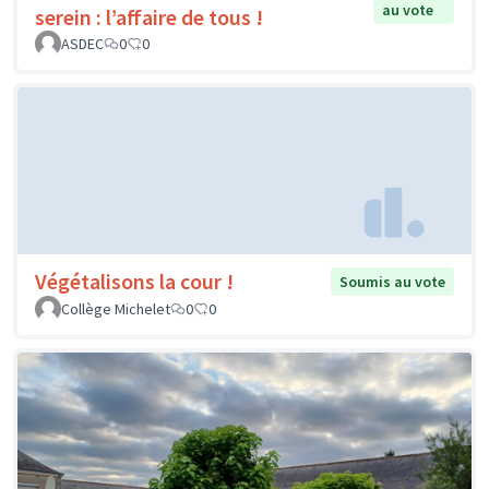
au vote
serein : l’affaire de tous !
ASDEC
0
0
Végétalisons la cour !
Soumis au vote
Collège Michelet
0
0