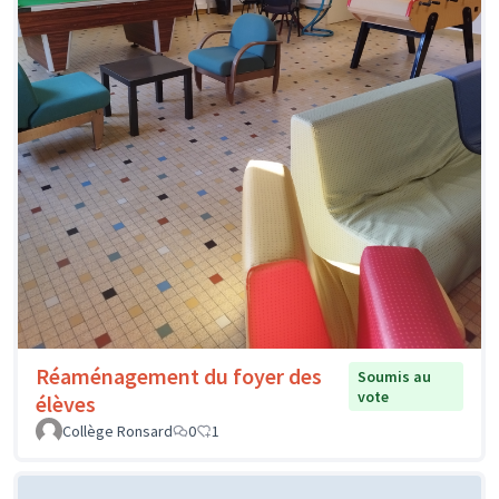
Réaménagement du foyer des
Soumis au
vote
élèves
Collège Ronsard
0
1