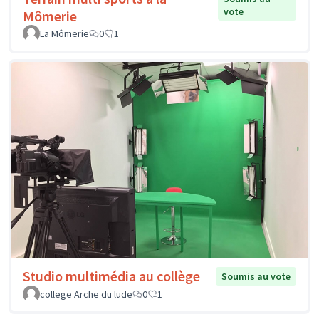
vote
Mômerie
La Mômerie
0
1
Studio multimédia au collège
Soumis au vote
college Arche du lude
0
1