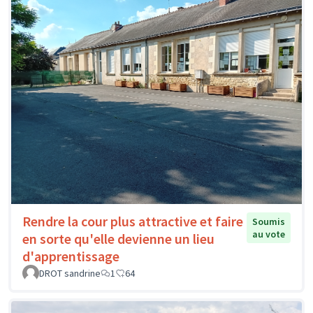
Rendre la cour plus attractive et faire
Soumis
au vote
en sorte qu'elle devienne un lieu
d'apprentissage
DROT sandrine
1
64