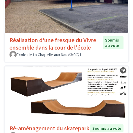
Réalisation d'une fresque du Vivre
Soumis
au vote
ensemble dans la cour de l'école
Ecole de La Chapelle aux Naux
0
1
Ré-aménagement du skatepark
Soumis au vote