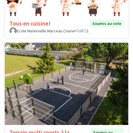
Tous en cuisine!
Soumis au vote
Ecole Maternelle Marceau Courier
0
1
Terrain multi sports à la
Soumis au