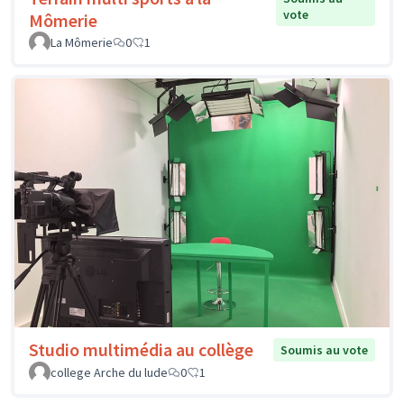
vote
Mômerie
La Mômerie
0
1
Studio multimédia au collège
Soumis au vote
college Arche du lude
0
1