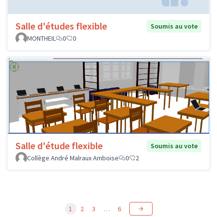
Salle d'études flexible
Soumis au vote
MONTHEIL
0
0
Salle d'étude flexible
Soumis au vote
Collège André Malraux Amboise
0
2
1
2
3
…
6