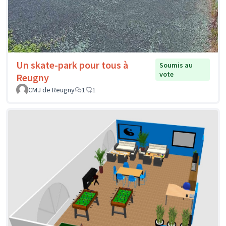
Un skate-park pour tous à
Soumis au
vote
Reugny
CMJ de Reugny
1
1