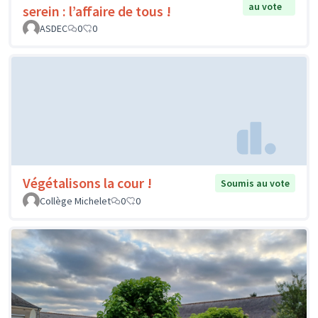
au vote
serein : l’affaire de tous !
ASDEC
0
0
Végétalisons la cour !
Soumis au vote
Collège Michelet
0
0