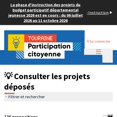
La phase d'instruction des projets du
budget participatif départemental
-
Instruction
jeunesse 2026 est en cours : du 06 juillet
2026 au 11 octobre 2026
Se connecter
Menu princi
Budget Participatif JEUNESSE 2024
/
Menu p
💡 Consulter les projets déposés
💡 Consulter les projets
déposés
Filtrer et rechercher
136 propositions