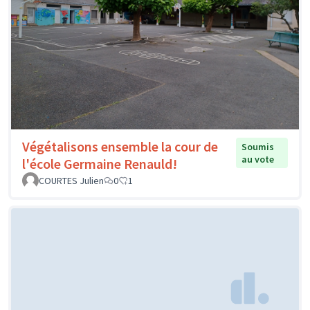
Végétalisons ensemble la cour de
Soumis
au vote
l'école Germaine Renauld!
COURTES Julien
0
1