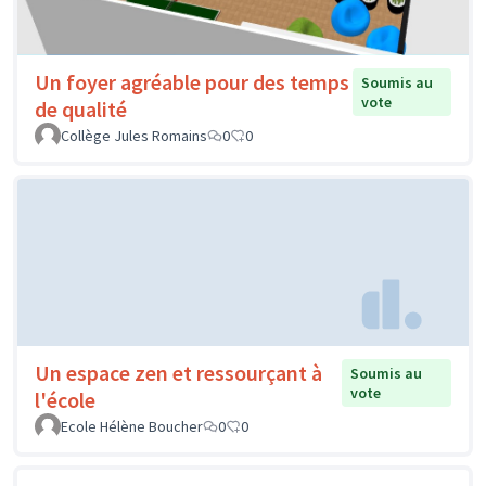
Un foyer agréable pour des temps
Soumis au
vote
de qualité
Collège Jules Romains
0
0
Un espace zen et ressourçant à
Soumis au
vote
l'école
Ecole Hélène Boucher
0
0