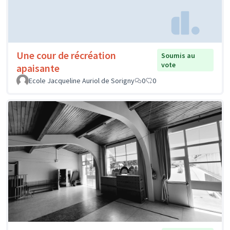
Une cour de récréation
Soumis au
vote
apaisante
Ecole Jacqueline Auriol de Sorigny
0
0