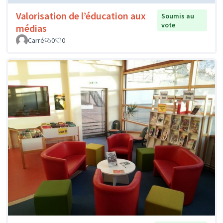
Valorisation de l’éducation aux
Soumis au
vote
médias
Carré
0
0