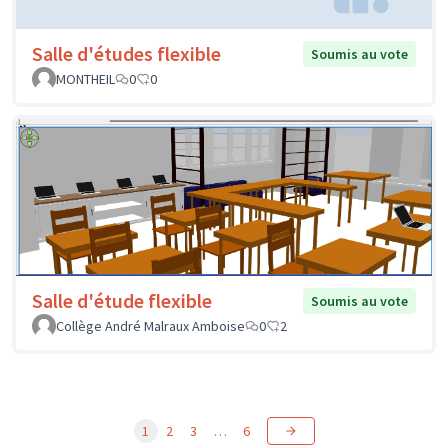
Salle d'études flexible
Soumis au vote
MONTHEIL
0
0
Salle d'étude flexible
Soumis au vote
Collège André Malraux Amboise
0
2
1
2
3
…
6