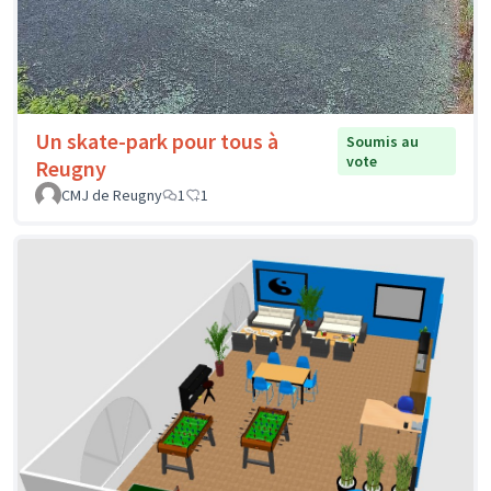
Un skate-park pour tous à
Soumis au
vote
Reugny
CMJ de Reugny
1
1