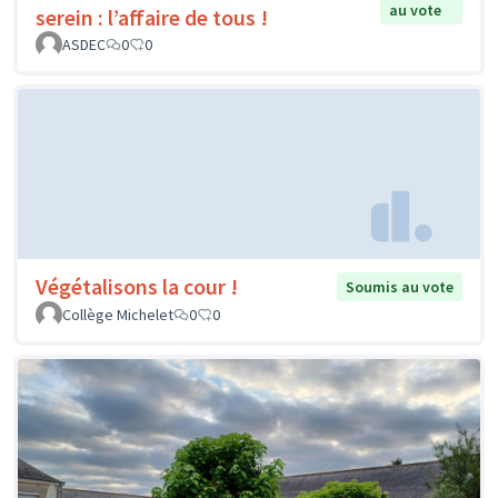
au vote
serein : l’affaire de tous !
ASDEC
0
0
Végétalisons la cour !
Soumis au vote
Collège Michelet
0
0