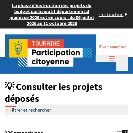
La phase d'instruction des projets du
budget participatif départemental
-
Instruction
jeunesse 2026 est en cours : du 06 juillet
2026 au 11 octobre 2026
Se connecter
Menu princi
Budget Participatif JEUNESSE 2024
/
Menu p
💡 Consulter les projets déposés
💡 Consulter les projets
déposés
Filtrer et rechercher
136 propositions