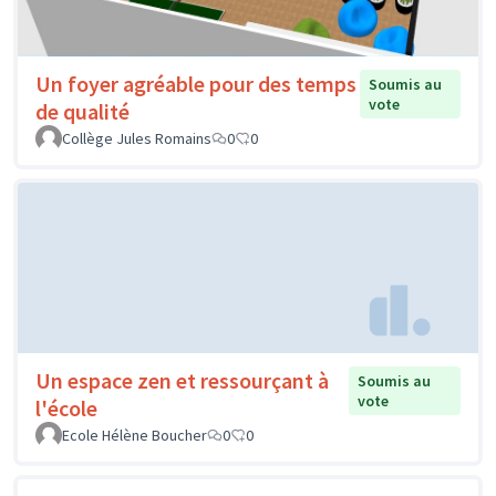
Un foyer agréable pour des temps
Soumis au
vote
de qualité
Collège Jules Romains
0
0
Un espace zen et ressourçant à
Soumis au
vote
l'école
Ecole Hélène Boucher
0
0