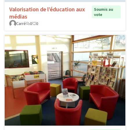
Valorisation de l’éducation aux
Soumis au
vote
médias
Carré
0
0