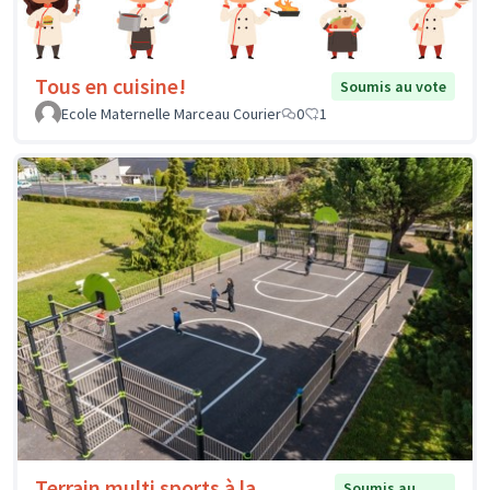
Tous en cuisine!
Soumis au vote
Ecole Maternelle Marceau Courier
0
1
Terrain multi sports à la
Soumis au