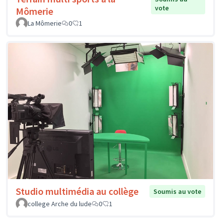
vote
Mômerie
La Mômerie
0
1
Studio multimédia au collège
Soumis au vote
college Arche du lude
0
1