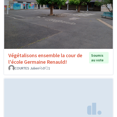
Végétalisons ensemble la cour de
Soumis
au vote
l'école Germaine Renauld!
COURTES Julien
0
1