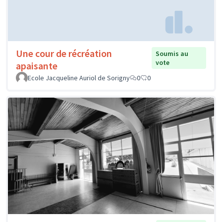
Une cour de récréation
Soumis au
vote
apaisante
Ecole Jacqueline Auriol de Sorigny
0
0