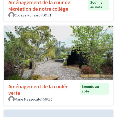
Aménagement de la cour de
Soumis
au vote
récréation de notre collège
Collège Ronsard
0
1
Aménagement de la coulée
Soumis au
vote
verte
Marie Mazzocato
0
0