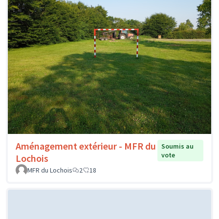
Aménagement extérieur - MFR du
Soumis au
vote
Lochois
MFR du Lochois
2
18