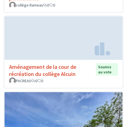
collège Rameau
0
0
Aménagement de la cour de
Soumis
au vote
récréation du collège Alcuin
PACREAU
0
0