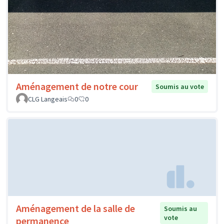
Aménagement de notre cour
Soumis au vote
CLG Langeais
0
0
Aménagement de la salle de
Soumis au
vote
permanence