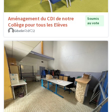
Aménagement du CDI de notre
Soumis
au vote
Collège pour tous les Elèves
Gibelin
0
2