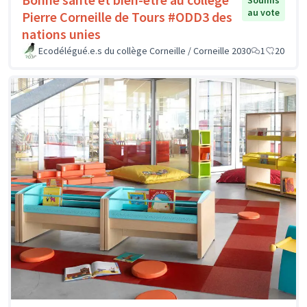
Soumis
au vote
Pierre Corneille de Tours #ODD3 des
nations unies
Ecodélégué.e.s du collège Corneille / Corneille 2030
1
20