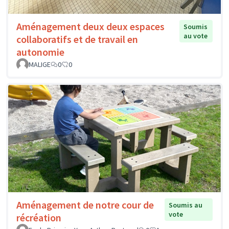
Aménagement deux deux espaces
Soumis
au vote
collaboratifs et de travail en
autonomie
MALIGE
0
0
Aménagement de notre cour de
Soumis au
vote
récréation