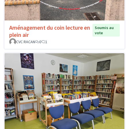
Aménagement du coin lecture en
Soumis au
vote
plein air
CVC RACAN
0
1