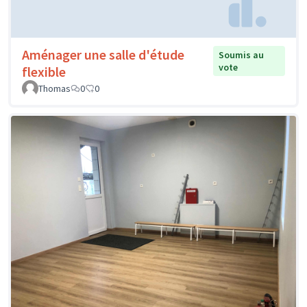
Aménager une salle d'étude
Soumis au
vote
flexible
Thomas
0
0