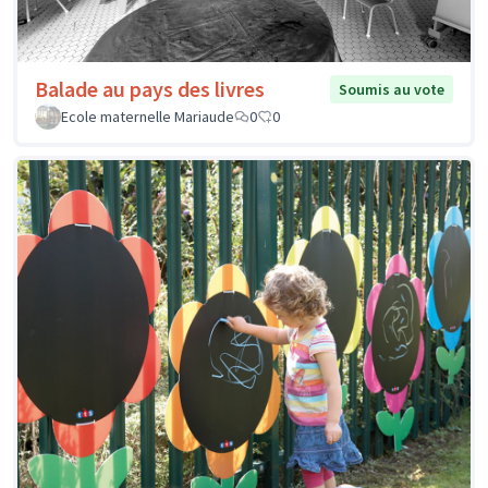
Balade au pays des livres
Soumis au vote
Ecole maternelle Mariaude
0
0