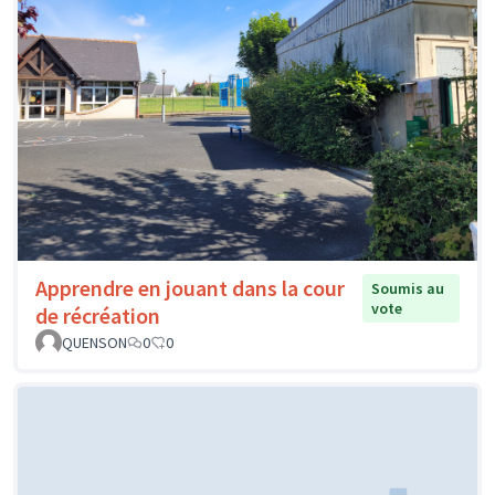
Apprendre en jouant dans la cour
Soumis au
vote
de récréation
QUENSON
0
0