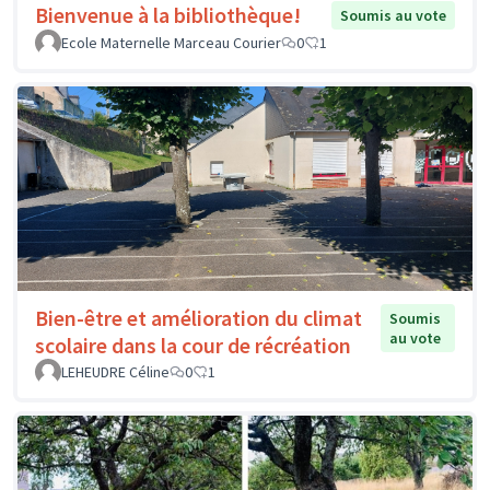
Bienvenue à la bibliothèque!
Soumis au vote
Ecole Maternelle Marceau Courier
0
1
Bien-être et amélioration du climat
Soumis
au vote
scolaire dans la cour de récréation
LEHEUDRE Céline
0
1