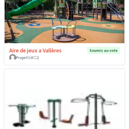
Aire de jeux a Vallères
Soumis au vote
Projet
0
2