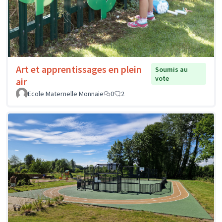
Art et apprentissages en plein
Soumis au
vote
air
Ecole Maternelle Monnaie
0
2