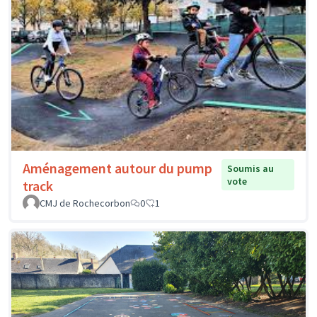
Aménagement autour du pump
Soumis au
vote
track
CMJ de Rochecorbon
0
1