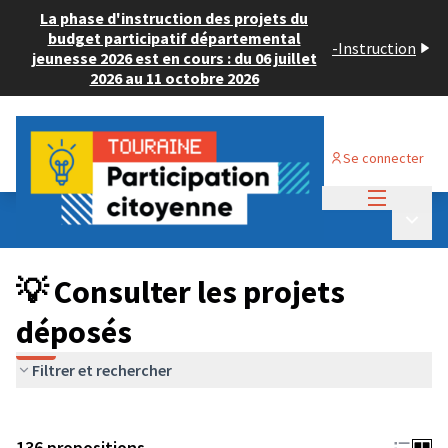
La phase d'instruction des projets du
budget participatif départemental
-
Instruction
jeunesse 2026 est en cours : du 06 juillet
2026 au 11 octobre 2026
Se connecter
Menu princi
Budget Participatif JEUNESSE 2024
/
Menu p
💡 Consulter les projets déposés
💡 Consulter les projets
déposés
Filtrer et rechercher
136 propositions