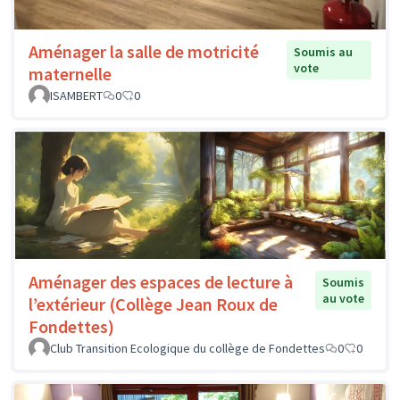
Aménager la salle de motricité
Soumis au
vote
maternelle
ISAMBERT
0
0
Aménager des espaces de lecture à
Soumis
au vote
l’extérieur (Collège Jean Roux de
Fondettes)
Club Transition Ecologique du collège de Fondettes
0
0