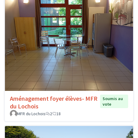
Aménagement foyer élèves- MFR
Soumis au
vote
du Lochois
MFR du Lochois
2
18