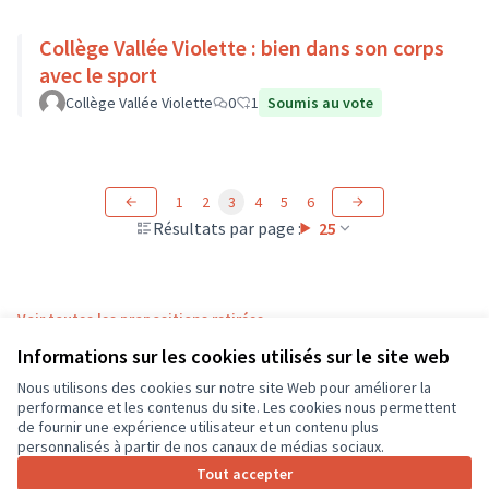
Collège Vallée Violette : bien dans son corps
avec le sport
Collège Vallée Violette
0
1
Soumis au vote
1
2
3
4
5
6
Résultats par page :
25
Voir toutes les propositions retirées
Informations sur les cookies utilisés sur le site web
Nous utilisons des cookies sur notre site Web pour améliorer la
Conditions d'utilisation
performance et les contenus du site. Les cookies nous permettent
Paramètres des cookies
de fournir une expérience utilisateur et un contenu plus
CD37 sur X
CD37 sur Facebook
CD37 sur Instagram
CD37 sur YouTube
personnalisés à partir de nos canaux de médias sociaux.
(Lien externe)
(Lien externe)
(Lien externe)
(Lien externe)
Tout accepter