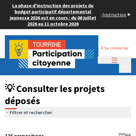
La phase d'instruction des projets du
budget participatif départemental
-
Instruction
jeunesse 2026 est en cours : du 06 juillet
2026 au 11 octobre 2026
Se connecter
Menu princi
Budget Participatif JEUNESSE 2024
/
Menu p
💡 Consulter les projets déposés
💡 Consulter les projets
déposés
Filtrer et rechercher
136 propositions