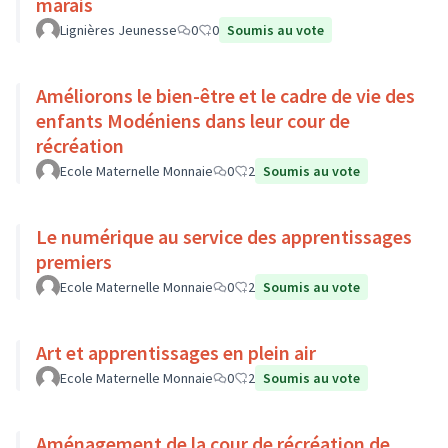
marais
Lignières Jeunesse
0
0
Soumis au vote
Améliorons le bien-être et le cadre de vie des
enfants Modéniens dans leur cour de
récréation
Ecole Maternelle Monnaie
0
2
Soumis au vote
Le numérique au service des apprentissages
premiers
Ecole Maternelle Monnaie
0
2
Soumis au vote
Art et apprentissages en plein air
Ecole Maternelle Monnaie
0
2
Soumis au vote
Aménagement de la cour de récréation de