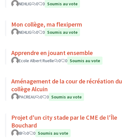
NEHLIG
0
0
Soumis au vote
Mon collège, ma flexiperm
NEHLIG
0
0
Soumis au vote
Apprendre en jouant ensemble
Ecole Albert Ruelle
0
0
Soumis au vote
Aménagement de la cour de récréation du
collège Alcuin
PACREAU
0
0
Soumis au vote
Projet d'un city stade par le CME de l'Île
Bouchard
IB
0
0
Soumis au vote