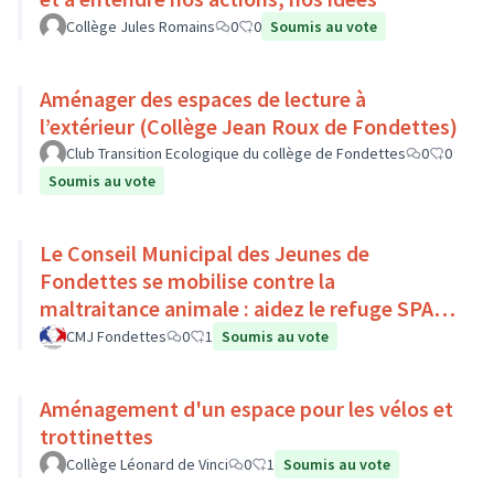
Collège Jules Romains
0
0
Soumis au vote
Aménager des espaces de lecture à
l’extérieur (Collège Jean Roux de Fondettes)
Club Transition Ecologique du collège de Fondettes
0
0
Soumis au vote
Le Conseil Municipal des Jeunes de
Fondettes se mobilise contre la
maltraitance animale : aidez le refuge SPA
de Luynes !
CMJ Fondettes
0
1
Soumis au vote
Aménagement d'un espace pour les vélos et
trottinettes
Collège Léonard de Vinci
0
1
Soumis au vote