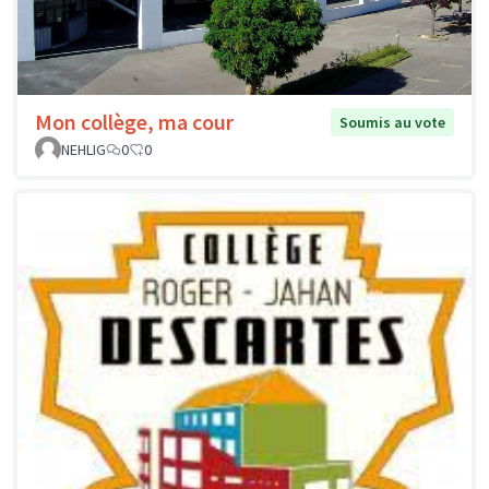
Mon collège, ma cour
Soumis au vote
NEHLIG
0
0