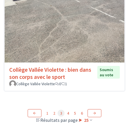
Collège Vallée Violette : bien dans
Soumis
au vote
son corps avec le sport
Collège Vallée Violette
0
1
1
2
3
4
5
6
Résultats par page :
25