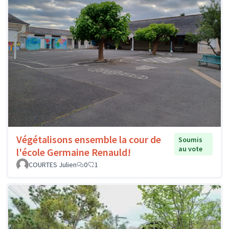
Végétalisons ensemble la cour de
Soumis
au vote
l'école Germaine Renauld!
COURTES Julien
0
1