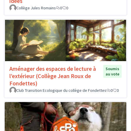
idées
Collège Jules Romains
0
0
Aménager des espaces de lecture à
Soumis
au vote
l’extérieur (Collège Jean Roux de
Fondettes)
Club Transition Ecologique du collège de Fondettes
0
0