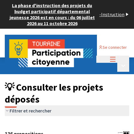
La phase d'instruction des projets du
budget participatif départemental
-
Instruction
jeunesse 2026 est en cours : du 06 juillet
2026 au 11 octobre 2026
Se connecter
Menu princi
Budget Participatif JEUNESSE 2024
/
Menu p
💡 Consulter les projets déposés
💡 Consulter les projets
déposés
Filtrer et rechercher
136 propositions