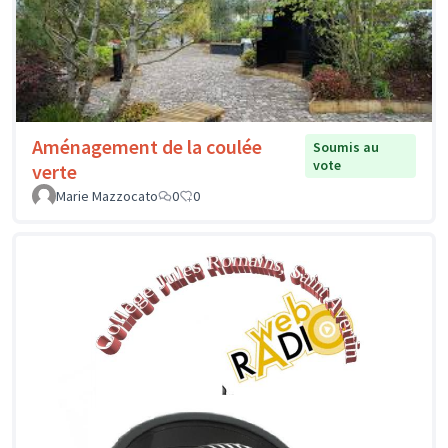
Aménagement de la coulée
Soumis au
vote
verte
Marie Mazzocato
0
0