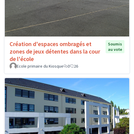
Création d'espaces ombragés et
Soumis
au vote
zones de jeux détentes dans la cour
de l'école
Ecole primaire du Kiosque
0
26