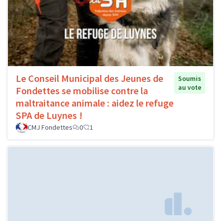
Le Conseil Municipal des Jeunes de
Soumis
au vote
Fondettes se mobilise contre la
maltraitance animale : aidez le refuge
SPA de Luynes !
CMJ Fondettes
0
1