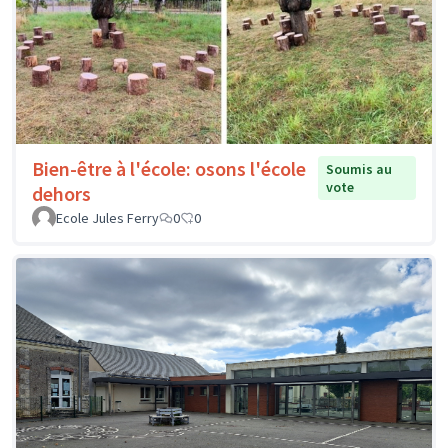
Bien-être à l'école: osons l'école
Soumis au
vote
dehors
Ecole Jules Ferry
0
0