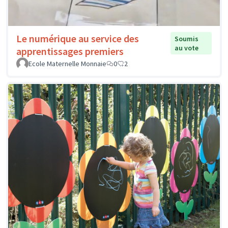
Le numérique au service des
Soumis
au vote
apprentissages premiers
Ecole Maternelle Monnaie
0
2