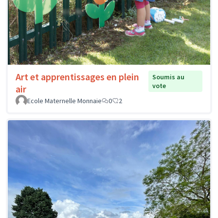
Art et apprentissages en plein
Soumis au
vote
air
Ecole Maternelle Monnaie
0
2