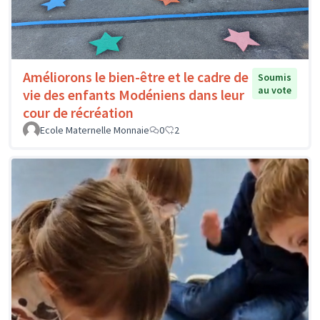
Améliorons le bien-être et le cadre de
Soumis
au vote
vie des enfants Modéniens dans leur
cour de récréation
Ecole Maternelle Monnaie
0
2