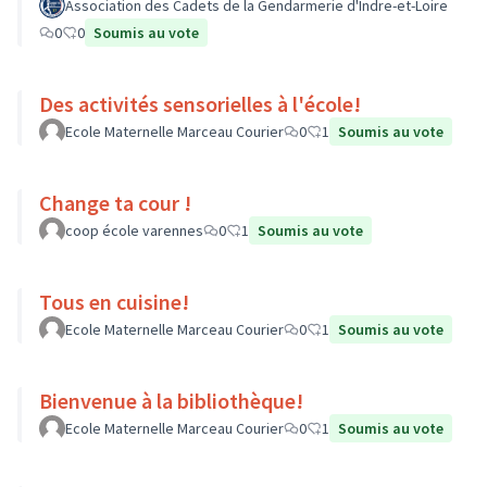
Association des Cadets de la Gendarmerie d'Indre-et-Loire
0
0
Soumis au vote
Des activités sensorielles à l'école!
Ecole Maternelle Marceau Courier
0
1
Soumis au vote
Change ta cour !
coop école varennes
0
1
Soumis au vote
Tous en cuisine!
Ecole Maternelle Marceau Courier
0
1
Soumis au vote
Bienvenue à la bibliothèque!
Ecole Maternelle Marceau Courier
0
1
Soumis au vote