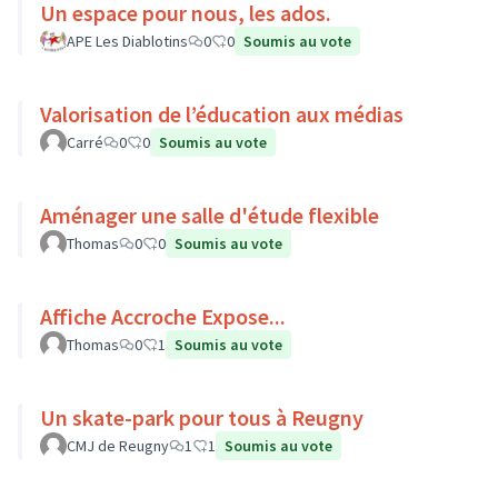
Un espace pour nous, les ados.
APE Les Diablotins
0
0
Soumis au vote
Valorisation de l’éducation aux médias
Carré
0
0
Soumis au vote
Aménager une salle d'étude flexible
Thomas
0
0
Soumis au vote
Affiche Accroche Expose...
Thomas
0
1
Soumis au vote
Un skate-park pour tous à Reugny
CMJ de Reugny
1
1
Soumis au vote