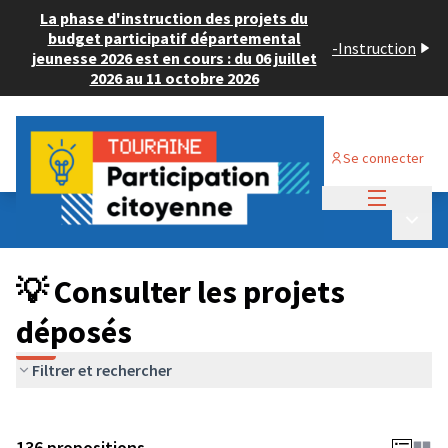
La phase d'instruction des projets du
budget participatif départemental
-
Instruction
jeunesse 2026 est en cours : du 06 juillet
2026 au 11 octobre 2026
Se connecter
Menu princi
Budget Participatif JEUNESSE 2024
/
Menu p
💡 Consulter les projets déposés
💡 Consulter les projets
déposés
Filtrer et rechercher
136 propositions