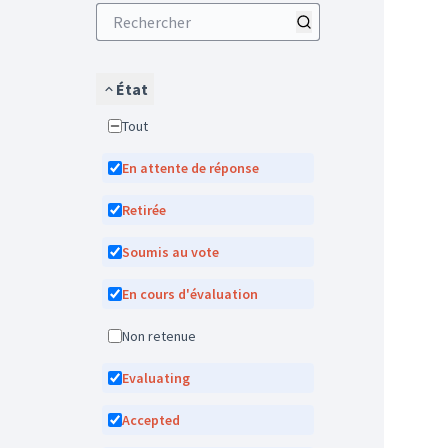
État
Tout
En attente de réponse
Retirée
Soumis au vote
En cours d'évaluation
Non retenue
Evaluating
Accepted