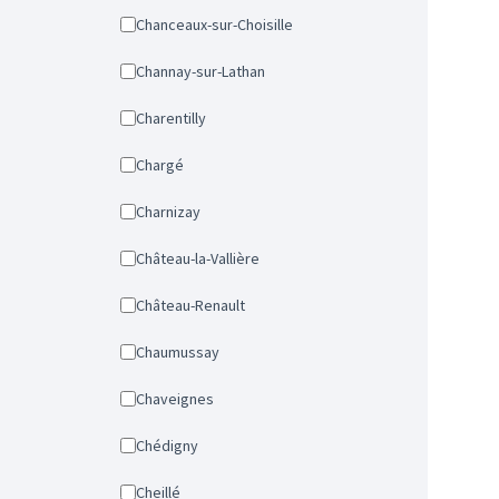
Chanceaux-sur-Choisille
Channay-sur-Lathan
Charentilly
Chargé
Charnizay
Château-la-Vallière
Château-Renault
Chaumussay
Chaveignes
Chédigny
Cheillé