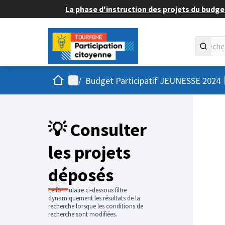
La phase d'instruction des projets du budget
Accueil
Menu principal
/
Budget Participatif JEUNESSE 2024
💡 Consulter
les projets
déposés
Le formulaire ci-dessous filtre
dynamiquement les résultats de la
recherche lorsque les conditions de
recherche sont modifiées.