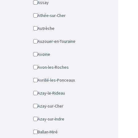
Assay
Athée-sur-Cher
Autrèche
Auzouer-en-Touraine
Avoine
Avon-les-Roches
Avrillé-les-Ponceaux
Azay-le-Rideau
Azay-sur-Cher
Azay-sur-Indre
Ballan-Miré