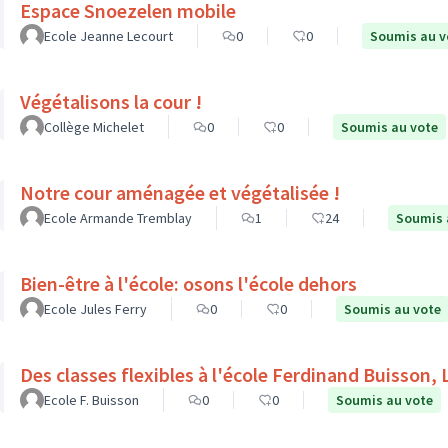
Espace Snoezelen mobile
Ecole Jeanne Lecourt
0
0
Soumis au v
Végétalisons la cour !
Collège Michelet
0
0
Soumis au vote
Notre cour aménagée et végétalisée !
Ecole Armande Tremblay
1
24
Soumis 
Bien-être à l'école: osons l'école dehors
Ecole Jules Ferry
0
0
Soumis au vote
Des classes flexibles à l'école Ferdinand Buisson, 
Ecole F. Buisson
0
0
Soumis au vote