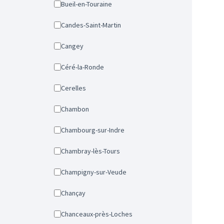
Bueil-en-Touraine
Candes-Saint-Martin
Cangey
Céré-la-Ronde
Cerelles
Chambon
Chambourg-sur-Indre
Chambray-lès-Tours
Champigny-sur-Veude
Chançay
Chanceaux-près-Loches