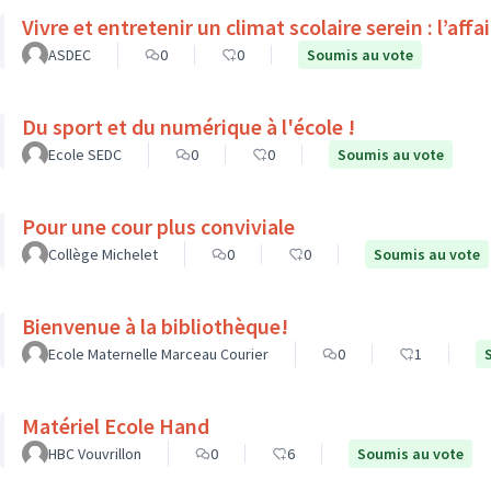
Vivre et entretenir un climat scolaire serein : l’affa
ASDEC
0
0
Soumis au vote
Du sport et du numérique à l'école !
Ecole SEDC
0
0
Soumis au vote
Pour une cour plus conviviale
Collège Michelet
0
0
Soumis au vote
Bienvenue à la bibliothèque!
Ecole Maternelle Marceau Courier
0
1
Matériel Ecole Hand
HBC Vouvrillon
0
6
Soumis au vote