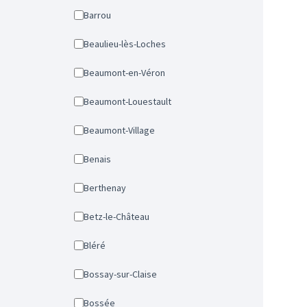
Barrou
Beaulieu-lès-Loches
Beaumont-en-Véron
Beaumont-Louestault
Beaumont-Village
Benais
Berthenay
Betz-le-Château
Bléré
Bossay-sur-Claise
Bossée