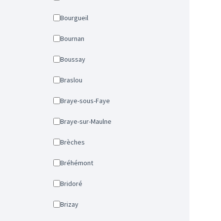
Bourgueil
Bournan
Boussay
Braslou
Braye-sous-Faye
Braye-sur-Maulne
Brèches
Bréhémont
Bridoré
Brizay