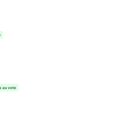
e
 au vote