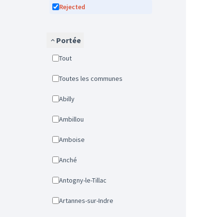
Rejected
Portée
Tout
Toutes les communes
Abilly
Ambillou
Amboise
Anché
Antogny-le-Tillac
Artannes-sur-Indre