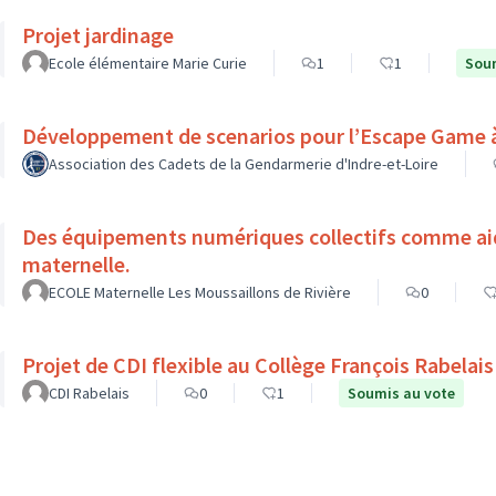
Projet jardinage
Ecole élémentaire Marie Curie
1
1
Soum
Développement de scenarios pour l’Escape Game à 
Association des Cadets de la Gendarmerie d'Indre-et-Loire
Des équipements numériques collectifs comme aide à l'apprentissage à l'école
maternelle.
ECOLE Maternelle Les Moussaillons de Rivière
0
Projet de CDI flexible au Collège François Rabelai
CDI Rabelais
0
1
Soumis au vote