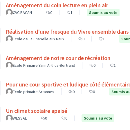
Aménagement du coin lecture en plein air
CVC RACAN
0
1
Soumis au vote
Réalisation d'une fresque du Vivre ensemble dans l
Ecole de La Chapelle aux Naux
0
1
Soum
Aménagement de notre cour de récréation
Ecole Primaire Yann Arthus-Bertrand
0
1
Pour une cour sportive et ludique côté élémentair
Ecole primaire Artannes
0
0
Soumis au
Un climat scolaire apaisé
WESSAL
0
0
Soumis au vote