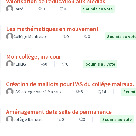
Valorisation de l’éducation aux médias
Carré
0
0
Soumis au vote
Les mathématiques en mouvement
Collège Montrésor
0
0
Soumis au vot
Mon collège, ma cour
NEHLIG
0
0
Soumis au vote
Création de maillots pour l'AS du collége malraux.
L'AS collège André Malraux
6
14
Soumis
Aménagement de la salle de permanence
collège Rameau
0
0
Soumis au vote