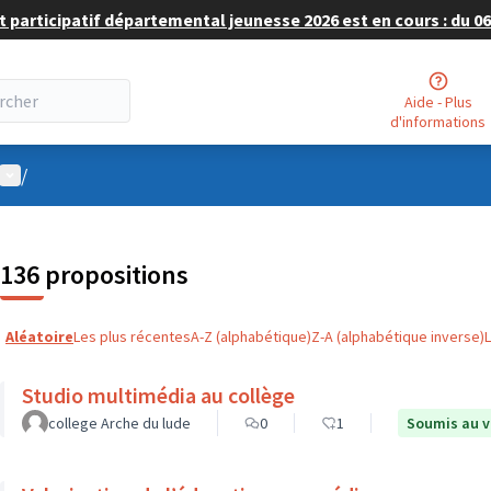
 participatif départemental jeunesse 2026 est en cours : du 06 
Aide - Plus
d'informations
Menu utilisateur
/
136 propositions
Aléatoire
Les plus récentes
A-Z (alphabétique)
Z-A (alphabétique inverse)
Studio multimédia au collège
college Arche du lude
0
1
Soumis au v