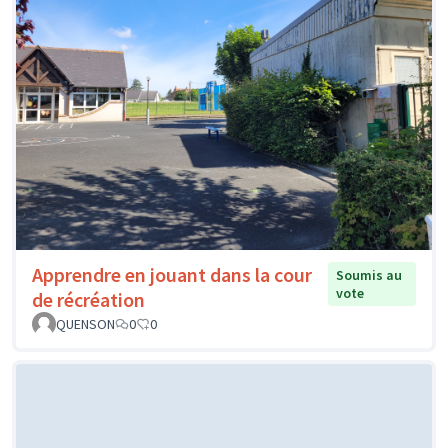
Apprendre en jouant dans la cour
Soumis au
vote
de récréation
QUENSON
0
0