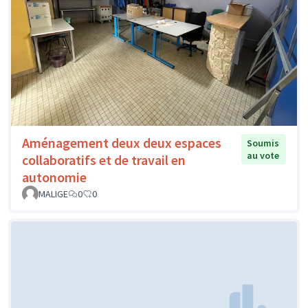
Aménagement deux deux espaces
Soumis
au vote
collaboratifs et de travail en
autonomie
MALIGE
0
0