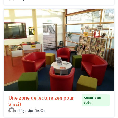
Une zone de lecture zen pour
Soumis au
vote
Vinci!
collège Vinci
0
1