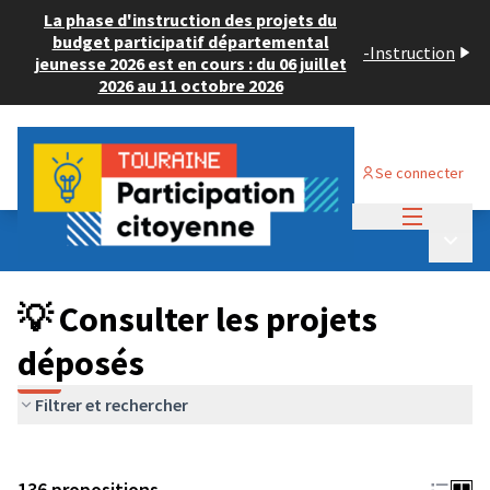
La phase d'instruction des projets du
budget participatif départemental
-
Instruction
jeunesse 2026 est en cours : du 06 juillet
2026 au 11 octobre 2026
Se connecter
Menu princi
Budget Participatif JEUNESSE 2024
/
Menu p
💡 Consulter les projets déposés
💡 Consulter les projets
déposés
Filtrer et rechercher
136 propositions