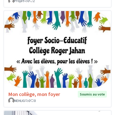
Projet
0
2
Mon collège, mon foyer
Soumis au vote
NEHLIG
0
0