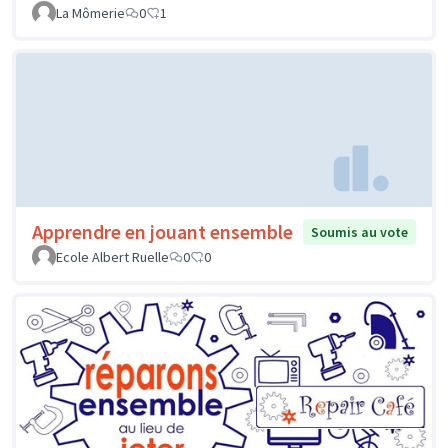
La Mômerie
0
1
Apprendre en jouant ensemble
Soumis au vote
Ecole Albert Ruelle
0
0