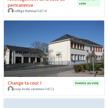
vote
permanence
collège Rameau
0
0
Change ta cour !
Soumis au vote
coop école varennes
0
1