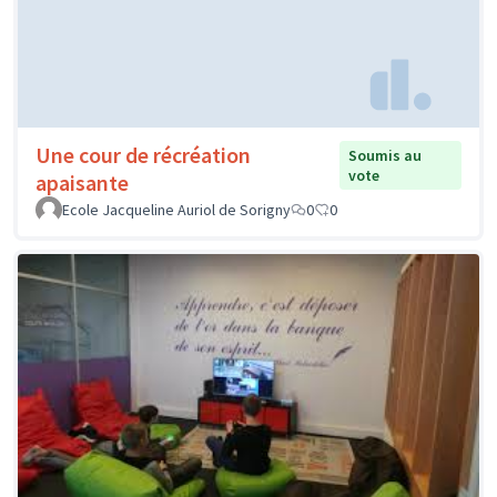
Une cour de récréation
Soumis au
vote
apaisante
Ecole Jacqueline Auriol de Sorigny
0
0