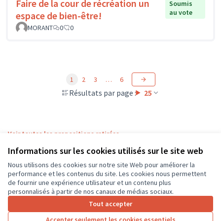
Faire de la cour de récréation un
Soumis
au vote
espace de bien-être!
MORANT
0
0
1
2
3
…
6
Résultats par page :
25
Voir toutes les propositions retirées
Informations sur les cookies utilisés sur le site web
Nous utilisons des cookies sur notre site Web pour améliorer la
Conditions d'utilisation
performance et les contenus du site. Les cookies nous permettent
Paramètres des cookies
de fournir une expérience utilisateur et un contenu plus
CD37 sur X
CD37 sur Facebook
CD37 sur Instagram
CD37 sur YouTube
personnalisés à partir de nos canaux de médias sociaux.
(Lien externe)
(Lien externe)
(Lien externe)
(Lien externe)
Tout accepter
Accepter seulement les cookies essentiels