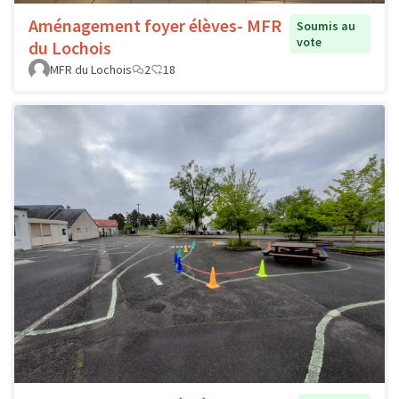
Aménagement foyer élèves- MFR
Soumis au
vote
du Lochois
MFR du Lochois
2
18