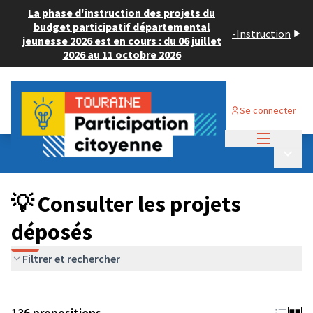
La phase d'instruction des projets du
budget participatif départemental
-
Instruction
jeunesse 2026 est en cours : du 06 juillet
2026 au 11 octobre 2026
Se connecter
Menu princi
Budget Participatif JEUNESSE 2024
/
Menu p
💡 Consulter les projets déposés
💡 Consulter les projets
déposés
Filtrer et rechercher
136 propositions