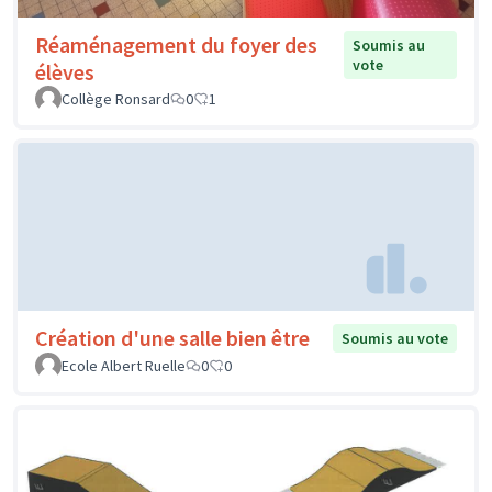
Réaménagement du foyer des
Soumis au
vote
élèves
Collège Ronsard
0
1
Création d'une salle bien être
Soumis au vote
Ecole Albert Ruelle
0
0