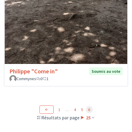
Philippe "Come in"
Soumis au vote
Commynes
0
1
1
…
4
5
6
Résultats par page :
25