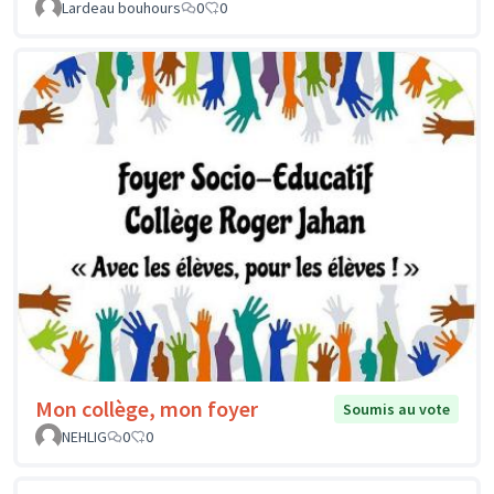
Lardeau bouhours
0
0
Mon collège, mon foyer
Soumis au vote
NEHLIG
0
0