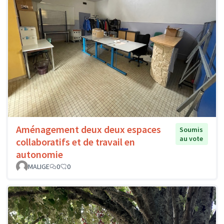
Aménagement deux deux espaces
Soumis
au vote
collaboratifs et de travail en
autonomie
MALIGE
0
0